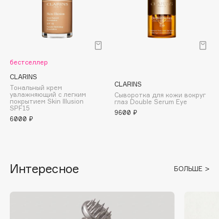
Cadence
Capelli Dorati
Carbon Theory
Carmex
бестселлер
Carolina Herrera
CLARINS
CLARINS
Catrice
Тональный крем
увлажняющий с легким
Сыворотка для кожи вокруг
Celimax
покрытием Skin Illusion
глаз Double Serum Eye
SPF15
9600 ₽
Cettua
6000 ₽
Chupa Chups
Clarette
Clarins
Интересное
Clarins Precious
БОЛЬШЕ
Clinique
Clive Christian
Club De Nuit