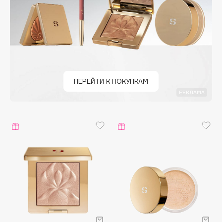
Deonica
Dessange
Dior
Divage
Dolce & Gabbana
Dolomit
ПЕРЕЙТИ К ПОКУПКАМ
Dorco
РЕКЛАМА
DP Daily Perfection
Dr. Vranjes Firenze
Dr.Althea
Dr.Ceuracle
Dr.Jart+
DSD de Luxe
Dyson