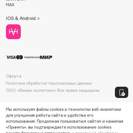
MAX
Jo Malone London
Juliette Has A Gun
IOS & Android >
Juvena
K
K18
Kamali
KARME
Оферта
Kenzo
Политика обработки персональных данных
Kerasys
ООО «Визаж косметикс» Все права защищены
Keune
KEVIN.MURPHY
Мы используем файлы cookies и технологии веб-аналитики
Kevyn Aucoin
для улучшения работы сайта и удобства его
использования. Продолжая пользоваться сайтом и нажимая
Khayali
«Принять», вы подтверждаете использование cookies
KIKO Milano
вашего браузера и соглашаетесь
с политикой обработки