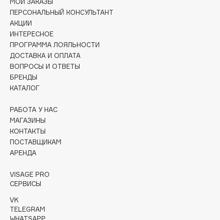
МОИ ЗАКАЗЫ
Initio
ПЕРСОНАЛЬНЫЙ КОНСУЛЬТАНТ
Insight Professional
АКЦИИ
Institut Esthederm
ИНТЕРЕСНОЕ
ПРОГРАММА ЛОЯЛЬНОСТИ
Institute Estelare
ДОСТАВКА И ОПЛАТА
Instytutum
ВОПРОСЫ И ОТВЕТЫ
invisibobble
БРЕНДЫ
КАТАЛОГ
IS Clinical
РАБОТА У НАС
МАГАЗИНЫ
J
КОНТАКТЫ
ПОСТАВЩИКАМ
James Read
АРЕНДА
Jan Marini
ЭКСКЛЮЗИВ
Jane Iredale
VISAGE PRO
СЕРВИСЫ
Janeke
VK
Jimmy Choo
TELEGRAM
JMsolution
WHATSAPP