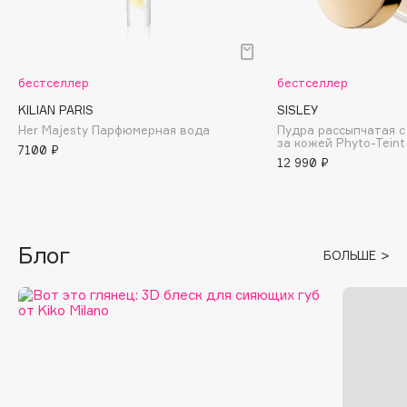
Fillerina
Fiona Franchimon
Flipper
бестселлер
бестселлер
FLOEMA
KILIAN PARIS
SISLEY
Floraïku
Her Majesty Парфюмерная вода
Пудра рассыпчатая с
за кожей Phyto-Teint
Forlle'd
7100 ₽
ЭКСКЛЮЗИВ
12 990 ₽
Fragrance Du Bois
Frederic Malle
Frudia
Блог
Funny Organix
БОЛЬШЕ
G
Garnier
Gecko