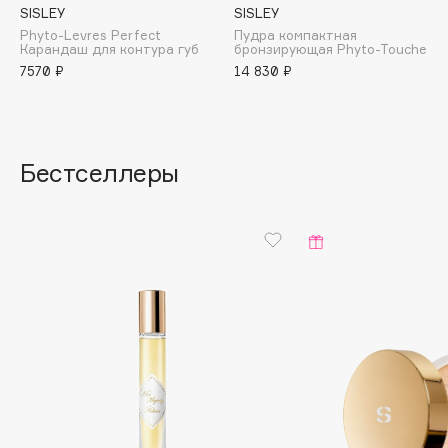
SISLEY
SISLEY
Essence
Phyto-Levres Perfect
Пудра компактная
Essential Parfums Paris
Карандаш для контура губ
бронзирующая Phyto-Touche
7570 ₽
14 830 ₽
Estrâde
Estée Lauder
Etat Pur
Etude House
Бестселлеры
Etude organix
Eva Mosaic
Ex Nihilo
EXOARI L
F
FANE
Farmstay
Felce Azzurra