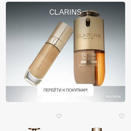
B
CLARINS
Babor
Baffy
Balmain Hair Couture
ЭКСКЛЮЗИВ
Banderas
Basicare
Batiste
Beauty Bomb
Beauty Pati
Beautyblades
НОВИНКА
ПЕРЕЙТИ К ПОКУПКАМ
beautyblender
РЕКЛАМА
Bebble
Beverly Hills Polo Club
Biodance
Bioderma