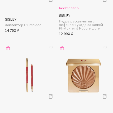
E
бестселлер
Eat My
SISLEY
Ecolatier
SISLEY
Пудра рассыпчатая с
эффектом ухода за кожей
Хайлайтер L'Orchidée
Ecotools
Phyto-Teint Poudre Libre
14 750 ₽
EGG
12 990 ₽
EGIA
Eigshow
Elemis
Elian Russia
Elie Saab
Ella Bartsueva Brushes
EMBRACE Haircare
Emmanuelle Jane
Enough
EpilProfi
Erborian