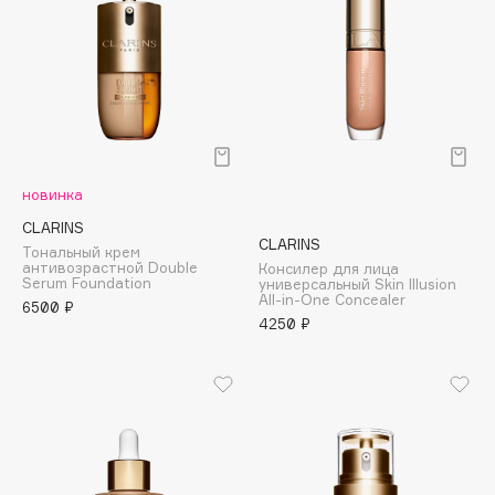
Biomed
Biorepair
Blanx
Blistex
BLOME
Boadicea The Victorious
Bobbi Brown
новинка
BOOMSHOP
CLARINS
CLARINS
Тональный крем
BORK
антивозрастной Double
Консилер для лица
Serum Foundation
универсальный Skin Illusion
Brunello Cucinelli
All-in-One Concealer
6500 ₽
Bvlgari
4250 ₽
by TERRY
BY WISHTREND
Byredo
C