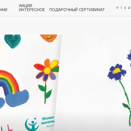
АКЦИИ
НКИ
ИНТЕРЕСНОЕ
ПОДАРОЧНЫЙ СЕРТИФИКАТ
P
Q
R
S
T
U
V
W
Y
Z
А - Я
Angiopharm
KIKO Milano
Estée Lauder
Clarins