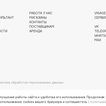
РАБОТА У НАС
VISAG
Gourmandise
УЛЬТАНТ
МАГАЗИНЫ
СЕРВИ
КОНТАКТЫ
Grace Day
ПОСТАВЩИКАМ
VK
Guerlain
ОСТИ
АРЕНДА
TELEG
WHATS
Guess
MAX
Holika Holika
литика обработки персональных данных
Holly Polly
Holy Land
улучшения работы сайта и удобства его использования. Продолжая
использование cookies вашего браузера и соглашаетесь
с политико