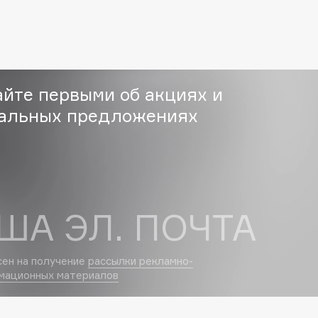
Etude organix
Eva Mosaic
Ex Nihilo
EXOARI L
айте первыми об акциях и
альных предложениях
Fragrance Du Bois
Frederic Malle
ША ЭЛ. ПОЧТА
Frudia
Funny Organix
сен на получение
рассылки рекламно-
мационных материалов