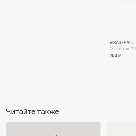
BLOME
C
VISAGEHALL
Cadence
Chupa Chups
Открытка "V
250 ₽
Capelli Dorati
Clarette
Carbon Theory
Clarins
Carmex
Clarins Precious
НОВИНКА
Carolina Herrera
Clinique
Catrice
Clive Christian
Celimax
Club De Nuit
Cettua
Collagenina
Читайте также