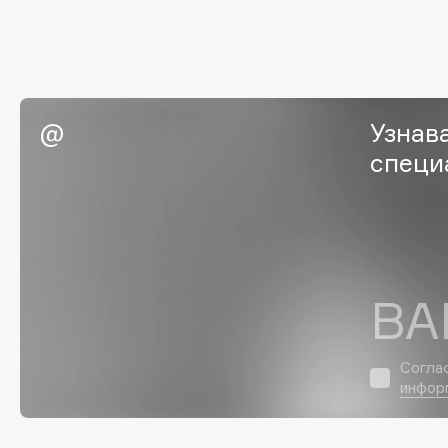
Eigshow
EpilProfi
Elemis
Erborian
Elian Russia
Essence
Elie Saab
Essential Parfums Paris
Узнав
специ
F
FANE
Flipper
Farmstay
FLOEMA
ВА
Felce Azzurra
Floraïku
Fillerina
Forlle'd
ЭКСКЛЮЗИВ
Согла
Fiona Franchimon
инфор