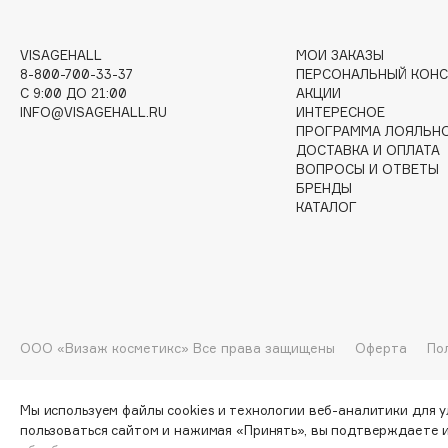
G
VISAGEHALL
МОИ ЗАКАЗЫ
Garnier
Giardino Magico
8-800-700-33-37
ПЕРСОНАЛЬНЫЙ КОНС
C 9:00 ДО 21:00
АКЦИИ
Gecko
Gillette
INFO@VISAGEHALL.RU
ИНТЕРЕСНОЕ
Geltek
Givenchy
ПРОГРАММА ЛОЯЛЬН
ДОСТАВКА И ОПЛАТА
Genosys
Global Keratin
ЭКСКЛЮЗИВ
ВОПРОСЫ И ОТВЕТЫ
Global White
БРЕНДЫ
Geomar
КАТАЛОГ
H
Hadat Cosmetics
HELIBEAUTY
ООО «Визаж косметикс» Все права защищены
Оферта
По
Hamis
Hempz
Hapica
HFC
Мы используем файлы cookies и технологии веб-аналитики для 
пользоваться сайтом и нажимая «Принять», вы подтверждаете 