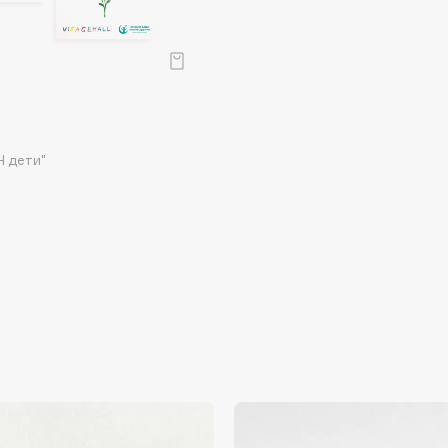
Consly
H дети"
Corimo
CosRX
Cottolina
Crescina
Cunzite
Curaprox