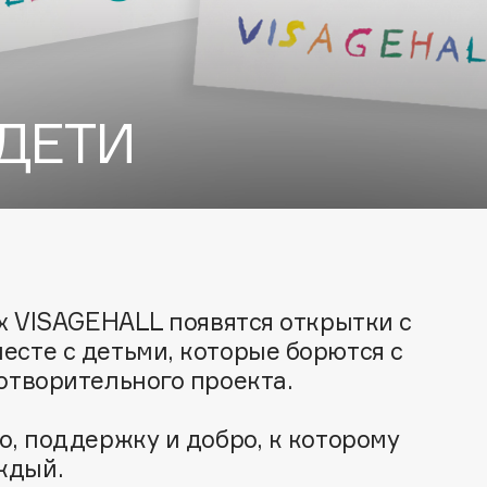
 ДЕТИ
Architect Demidoff
ARIVE MAKEUP
Art&Fact
ах VISAGEHALL появятся открытки с
Art-Visage
есте с детьми, которые борются с
Artdeco
отворительного проекта.
Astra
Atelier Rebul
о, поддержку и добро, к которому
Augustinus Bader
ждый.