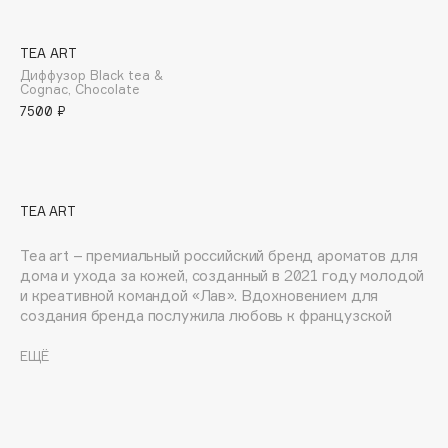
Adele for you
Финал лета
Advante
ЭКСКЛЮЗИВ
TEA ART
1 АВГ - 31 АВГ
Aesop
Диффузор Black tea &
Cognac, Chocolate
Age Stop
ЭКСКЛЮЗИВ
7500 ₽
AHFA Cosmetics
Ajmal
Alix Avien
TEA ART
Allies of Skin
AMAN
Tea art – премиальный российский бренд ароматов для
Amina Daudova Brushes
дома и ухода за кожей, созданный в 2021 году молодой
и креативной командой «Лав». Вдохновением для
Amouage
создания бренда послужила любовь к французской
Amuleto Di Casa
парфюмерии и классической чайной церемонии.
Продукция Tea art разработана совместно лучшими
Angiopharm
ЕЩЁ
ЭКСКЛЮЗИВ
европейскими и российскими технологами и
Annbeauty
парфюмерами. Ароматы для дома и уход для лица и
тела изготовлены из высококачественного
Anua
французского сырья и не тестируются на животных.
Apadent