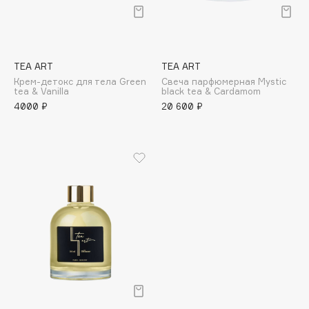
Подарки
Tom Ford
HFC
Для дома
Angiopharm
Техника
KIKO Milano
TEA ART
TEA ART
Estée Lauder
Крем-детокс для тела Green
Свеча парфюмерная Mystic
tea & Vanilla
black tea & Cardamom
Clarins
4000 ₽
20 600 ₽
0 - 9
100BON
22|11
A
Acqua di Parma
Acque di Italia