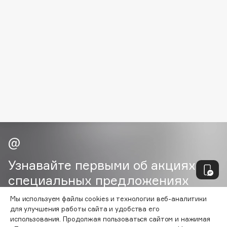
Biomed
Biorepair
Blanx
Blistex
BLOME
Boadicea The Victorious
Bobbi Brown
BOOMSHOP
BORK
Brunello Cucinelli
Bvlgari
by TERRY
Узнавайте первыми об акциях и
BY WISHTREND
специальных предложениях
Byredo
Мы используем файлы cookies и технологии веб-аналитики
для улучшения работы сайта и удобства его
ВАША ЭЛ. ПОЧТА
использования. Продолжая пользоваться сайтом и нажимая
C