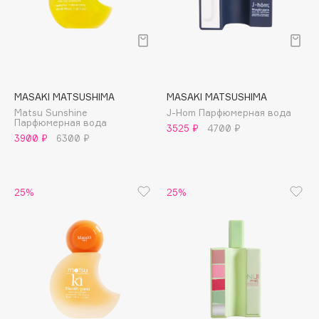
Collagenina
Consly
Corimo
CosRX
Cottolina
MASAKI MATSUSHIMA
MASAKI MATSUSHIMA
Crescina
Matsu Sunshine
J-Hom Парфюмерная вода
Парфюмерная вода
Cunzite
3525 ₽
4700 ₽
3900 ₽
6300 ₽
Curaprox
25%
25%
D
d'Alba
DABO
DARLING*
Darphin
Davines