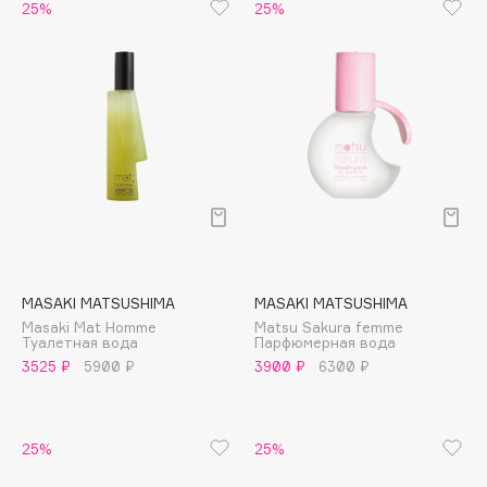
B
25%
25%
Babor
Baffy
Balmain Hair Couture
ЭКСКЛЮЗИВ
Banderas
Basicare
Batiste
Beauty Bomb
Beauty Pati
MASAKI MATSUSHIMA
MASAKI MATSUSHIMA
Beautyblades
НОВИНКА
Masaki Mat Homme
Matsu Sakura femme
beautyblender
Туалетная вода
Парфюмерная вода
3525 ₽
5900 ₽
3900 ₽
6300 ₽
Bebble
Beverly Hills Polo Club
Biodance
25%
25%
Bioderma