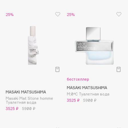
Apagard
25%
25%
Aravia Professional
Arcadia
Archetype
Architect Demidoff
ARIVE MAKEUP
Art&Fact
Art-Visage
Artdeco
Astra
бестселлер
Atelier Rebul
MASAKI MATSUSHIMA
MASAKI MATSUSHIMA
M;0°C Туалетная вода
Augustinus Bader
Masaki Mat Stone homme
3525 ₽
5900 ₽
Туалетная вода
Aveda
3525 ₽
5900 ₽
Avene