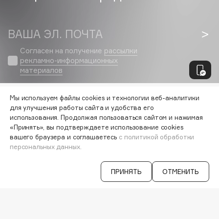
Fillerina
Fiona Franchimon
ВАША ЭЛ. ПОЧТА
Flipper
Согласен на получение
рассылки
FLOEMA
рекламно-информационных
Floraïku
материалов
Forlle'd
ЭКСКЛЮЗИВ
Fragrance Du Bois
Мы используем файлы cookies и технологии веб-аналитики
Frederic Malle
для улучшения работы сайта и удобства его
VISAGEHALL
использования. Продолжая пользоваться сайтом и нажимая
8-800-700-33-37
Frudia
«Принять», вы подтверждаете использование cookies
C 9:00 ДО 21:00
Funny Organix
вашего браузера и соглашаетесь
с политикой обработки
INFO@VISAGEHALL.RU
персональных данных.
МОИ ЗАКАЗЫ
G
ПРИНЯТЬ
ОТМЕНИТЬ
ПЕРСОНАЛЬНЫЙ КОНСУЛЬТАНТ
АКЦИИ
Garnier
ИНТЕРЕСНОЕ
Gecko
ПРОГРАММА ЛОЯЛЬНОСТИ
ДОСТАВКА И ОПЛАТА