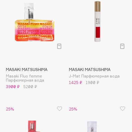
Biomed
Biorepair
Blanx
Blistex
BLOME
Boadicea The Victorious
Bobbi Brown
BOOMSHOP
BORK
MASAKI MATSUSHIMA
MASAKI MATSUSHIMA
Brunello Cucinelli
Masaki Fluo femme
J-Mat Парфюмерная вода
Парфюмерная вода
1425 ₽
1900 ₽
Bvlgari
3900 ₽
5200 ₽
by TERRY
BY WISHTREND
Byredo
25%
25%
C