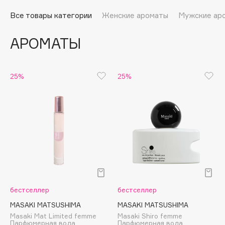
Подарки
Tom Ford
Все товары категории
Женские ароматы
Мужские ар
HFC
Для дома
Angiopharm
АРОМАТЫ
Техника
KIKO Milano
Estée Lauder
Clarins
25%
25%
0 - 9
100BON
22|11
A
бестселлер
бестселлер
Acqua di Parma
MASAKI MATSUSHIMA
MASAKI MATSUSHIMA
Masaki Mat Limited femme
Masaki Shiro femme
Acque di Italia
Парфюмерная вода
Парфюмерная вода