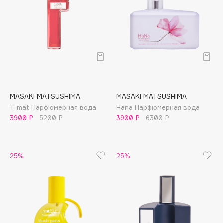
Cadence
Capelli Dorati
Carbon Theory
Carmex
Carolina Herrera
Catrice
MASAKI MATSUSHIMA
MASAKI MATSUSHIMA
Celimax
T-mat Парфюмерная вода
Häna Парфюмерная вода
Cettua
3900 ₽
5200 ₽
3900 ₽
6300 ₽
Chupa Chups
Clarette
25%
25%
Clarins
Clarins Precious
Clinique
Clive Christian
Club De Nuit