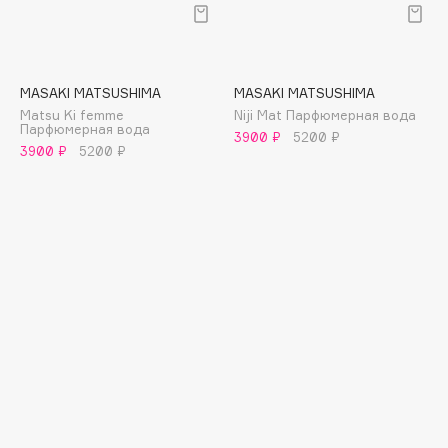
Deonica
Dessange
Dior
MASAKI MATSUSHIMA
MASAKI MATSUSHIMA
Divage
Matsu Ki femme
Niji Mat Парфюмерная вода
Dolce & Gabbana
Парфюмерная вода
3900 ₽
5200 ₽
3900 ₽
5200 ₽
Dolomit
Dorco
DP Daily Perfection
Dr. Vranjes Firenze
Dr.Althea
Dr.Ceuracle
Dr.Jart+
DSD de Luxe
Dyson