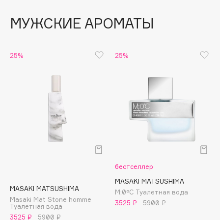
Подарки
Tom Ford
HFC
МУЖСКИЕ АРОМАТЫ
Для дома
Angiopharm
Техника
KIKO Milano
25%
25%
Estée Lauder
Clarins
0 - 9
100BON
22|11
бестселлер
A
MASAKI MATSUSHIMA
MASAKI MATSUSHIMA
M;0°C Туалетная вода
Acqua di Parma
Masaki Mat Stone homme
3525 ₽
5900 ₽
Туалетная вода
Acque di Italia
3525 ₽
5900 ₽