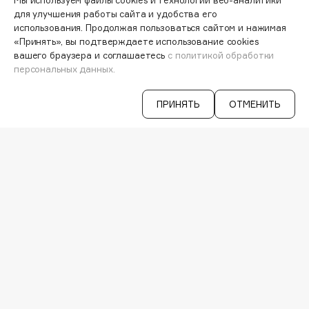
Мы используем файлы cookies и технологии веб-аналитики
для улучшения работы сайта и удобства его
Cadence
использования. Продолжая пользоваться сайтом и нажимая
«Принять», вы подтверждаете использование cookies
Capelli Dorati
вашего браузера и соглашаетесь
с политикой обработки
Carbon Theory
персональных данных.
Carmex
Carolina Herrera
ПРИНЯТЬ
ОТМЕНИТЬ
Catrice
Celimax
Cettua
Узнавайте первыми об акциях и
Chupa Chups
специальных предложениях
Clarette
Clarins
Clarins Precious
ВАША ЭЛ. ПОЧТА
Clinique
Согласен на получение
рассылки
Clive Christian
рекламно-информационных
Club De Nuit
материалов