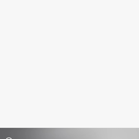
Fillerina
Fiona Franchimon
Flipper
FLOEMA
Floraïku
Forlle'd
ЭКСКЛЮЗИВ
Fragrance Du Bois
Frederic Malle
Frudia
Funny Organix
G
Garnier
Gecko