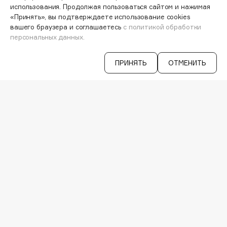
Hamis
использования. Продолжая пользоваться сайтом и нажимая
АКЦИИ
«Принять», вы подтверждаете использование cookies
Hapica
ИНТЕРЕСНОЕ
вашего браузера и соглашаетесь
с политикой обработки
ПРОГРАММА ЛОЯЛЬНОСТИ
HELIBEAUTY
персональных данных.
ДОСТАВКА И ОПЛАТА
Hempz
ВОПРОСЫ И ОТВЕТЫ
HFC
ПРИНЯТЬ
ОТМЕНИТЬ
БРЕНДЫ
Holika Holika
КАТАЛОГ
Holly Polly
РАБОТА У НАС
Holy Land
МАГАЗИНЫ
КОНТАКТЫ
ПОСТАВЩИКАМ
I
АРЕНДА
I Love My Hair
VISAGE PRO
СЕРВИСЫ
Iceberg
Icon Skin
VK
TELEGRAM
Influence Beauty
WHATSAPP
INGLOT
MAX