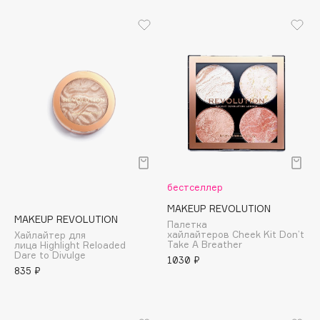
B
Babor
Baffy
Balmain Hair Couture
ЭКСКЛЮЗИВ
Banderas
Basicare
Batiste
Beauty Bomb
Beauty Pati
бестселлер
Beautyblades
НОВИНКА
MAKEUP REVOLUTION
MAKEUP REVOLUTION
beautyblender
Палетка
хайлайтеров Cheek Kit Don’t
Хайлайтер для
Bebble
Take A Breather
лица Highlight Reloaded
Dare to Divulge
1030 ₽
Beverly Hills Polo Club
835 ₽
Biodance
Bioderma