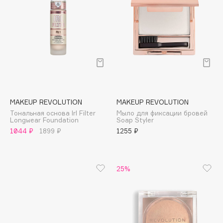
Deonica
Dessange
Dior
Divage
Dolce & Gabbana
Dolomit
Dorco
MAKEUP REVOLUTION
MAKEUP REVOLUTION
DP Daily Perfection
Тональная основа Irl Filter
Мыло для фиксации бровей
Dr. Vranjes Firenze
Longwear Foundation
Soap Styler
1044 ₽
1899 ₽
1255 ₽
Dr.Althea
Dr.Ceuracle
Dr.Jart+
25%
DSD de Luxe
Dyson