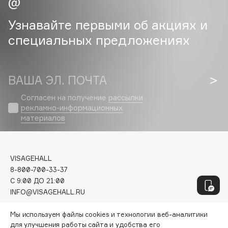
Geltek
Genosys
ЭКСКЛЮЗИВ
Узнавайте первыми об акциях и
Geomar
специальных предложениях
Giardino Magico
Gillette
Givenchy
ВАША ЭЛ. ПОЧТА
Global Keratin
Согласен на получение
рассылки
Global White
рекламно-информационных
Gourmandise
материалов
Grace Day
Guerlain
VISAGEHALL
Guess
8-800-700-33-37
C 9:00 ДО 21:00
INFO@VISAGEHALL.RU
H
МОИ ЗАКАЗЫ
Мы используем файлы cookies и технологии веб-аналитики
Hadat Cosmetics
для улучшения работы сайта и удобства его
ПЕРСОНАЛЬНЫЙ КОНСУЛЬТАНТ