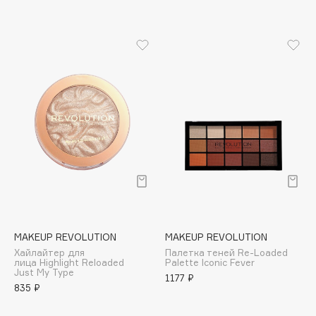
Apagard
Aravia Professional
Arcadia
Archetype
Architect Demidoff
ARIVE MAKEUP
Art&Fact
Art-Visage
Artdeco
Astra
Atelier Rebul
Augustinus Bader
MAKEUP REVOLUTION
MAKEUP REVOLUTION
Хайлайтер для
Палетка теней Re-Loaded
Aveda
лица Highlight Reloaded
Palette Iconic Fever
Just My Type
Avene
1177 ₽
835 ₽