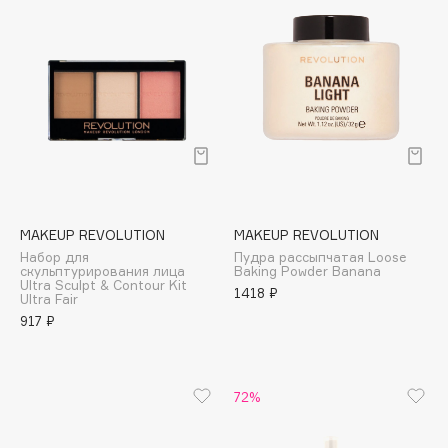
Cadence
Capelli Dorati
Carbon Theory
Carmex
Carolina Herrera
Catrice
Celimax
Cettua
MAKEUP REVOLUTION
MAKEUP REVOLUTION
Набор для
Пудра рассыпчатая Loose
Chupa Chups
скульптурирования лица
Baking Powder Banana
Ultra Sculpt & Contour Kit
Clarette
1418 ₽
Ultra Fair
Clarins
917 ₽
Clarins Precious
Clinique
72%
Clive Christian
Club De Nuit