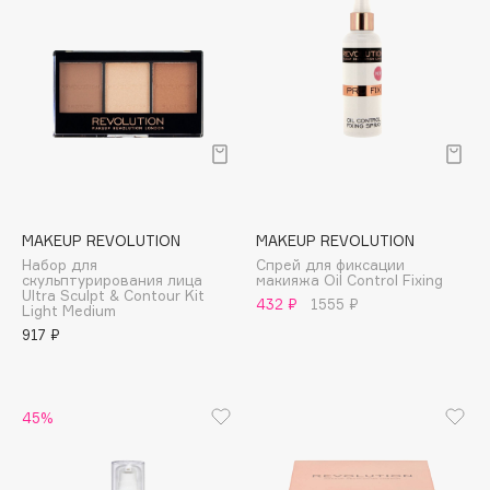
Collagenina
Consly
Corimo
CosRX
Cottolina
Crescina
Cunzite
Curaprox
MAKEUP REVOLUTION
MAKEUP REVOLUTION
Набор для
Спрей для фиксации
скульптурирования лица
макияжа Oil Control Fixing
Ultra Sculpt & Contour Kit
D
432 ₽
1555 ₽
Light Medium
917 ₽
d'Alba
DABO
DARLING*
45%
Darphin
Davines