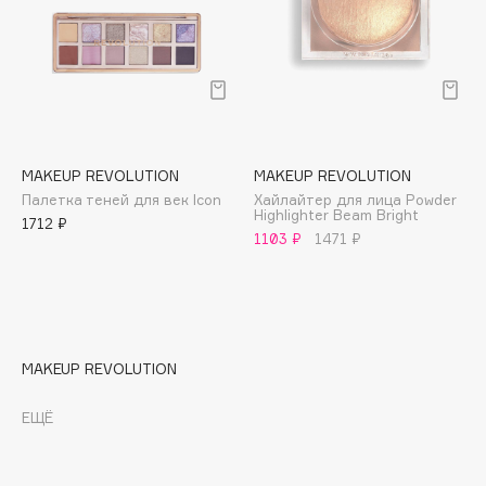
E
Eat My
Ecolatier
Ecotools
EGG
EGIA
MAKEUP REVOLUTION
MAKEUP REVOLUTION
Палетка теней для век Icon
Хайлайтер для лица Powder
Eigshow
Highlighter Beam Bright
1712 ₽
Elemis
1103 ₽
1471 ₽
Elian Russia
Elie Saab
Ella Bartsueva Brushes
EMBRACE Haircare
MAKEUP REVOLUTION
Emmanuelle Jane
Enough
ЕЩЁ
EpilProfi
Erborian