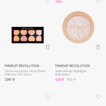
Biomed
25%
Biorepair
Blanx
Blistex
BLOME
Boadicea The Victorious
Bobbi Brown
BOOMSHOP
BORK
Brunello Cucinelli
MAKEUP REVOLUTION
MAKEUP REVOLUTION
Bvlgari
Палетка румян Ultra Blush
Хайлайтер Highlight
by TERRY
Palette Hot Spice
Reloaded
1587 ₽
626 ₽
835 ₽
BY WISHTREND
Byredo
C