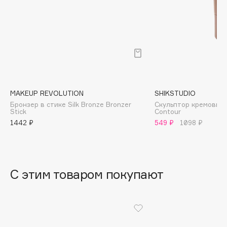
B
Babor
Baffy
Balmain Hair Couture
ЭКСКЛЮЗИВ
Banderas
Basicare
MAKEUP REVOLUTION
SHIKSTUDIO
Batiste
Бронзер в стике Silk Bronze Bronzer
Скульптор кремовый P
Stick
Contour
Beauty Bomb
1442 ₽
549 ₽
1098 ₽
Beauty Pati
Beautyblades
НОВИНКА
beautyblender
С этим товаром покупают
Bebble
Beverly Hills Polo Club
Biodance
Bioderma