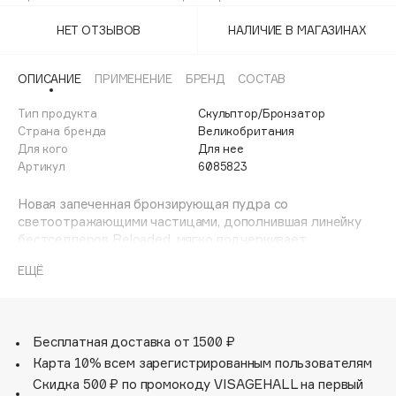
Take A Vacation
Adele for you
Финал лета
НЕТ ОТЗЫВОВ
НАЛИЧИЕ В МАГАЗИНАХ
Advante
ЭКСКЛЮЗИВ
1 АВГ - 31 АВГ
Aesop
ОПИСАНИЕ
ПРИМЕНЕНИЕ
БРЕНД
СОСТАВ
Age Stop
ЭКСКЛЮЗИВ
Тип продукта
Скульптор/Бронзатор
AHFA Cosmetics
Страна бренда
Великобритания
Ajmal
Для кого
Для нее
Alix Avien
Артикул
6085823
Allies of Skin
Новая запеченная бронзирующая пудра со
AMAN
светоотражающими частицами, дополнившая линейку
бестселлеров Reloaded, мягко подчеркивает
Amina Daudova Brushes
натуральный загар или создаёт деликатный эффект
Amouage
ЕЩЁ
"поцелуя солнца" на светлой коже. Компактный футляр
Amuleto Di Casa
позволяет взять бронзер с собой, чтобы усилить
интенсивность оттенка в течение дня - например, для
Angiopharm
ЭКСКЛЮЗИВ
вечернего макияжа.
Бесплатная доставка от 1500 ₽
Annbeauty
В линейке - три оттенка с разным подтоном и глубиной
цвета. Нанесите продукт на кожу крупной пушистой
Карта 10% всем зарегистрированным пользователям
Anua
кистью для полупрозрачного, натурального оттенка.
Скидка 500 ₽ по промокоду VISAGEHALL на первый
Apadent