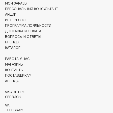
Collagenina
МОИ ЗАКАЗЫ
ПЕРСОНАЛЬНЫЙ КОНСУЛЬТАНТ
Consly
АКЦИИ
Corimo
ИНТЕРЕСНОЕ
CosRX
ПРОГРАММА ЛОЯЛЬНОСТИ
ДОСТАВКА И ОПЛАТА
Cottolina
ВОПРОСЫ И ОТВЕТЫ
Crescina
БРЕНДЫ
Cunzite
КАТАЛОГ
Curaprox
РАБОТА У НАС
МАГАЗИНЫ
D
КОНТАКТЫ
ПОСТАВЩИКАМ
АРЕНДА
d'Alba
DABO
VISAGE PRO
DARLING*
СЕРВИСЫ
Darphin
VK
TELEGRAM
Davines