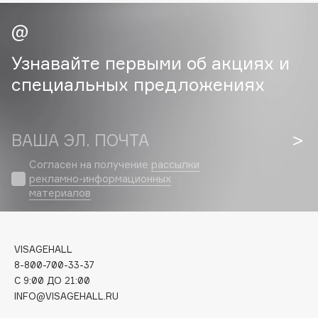
Cadence
Capelli Dorati
Узнавайте первыми об акциях и
Carbon Theory
специальных предложениях
Carmex
Carolina Herrera
Catrice
ВАША ЭЛ. ПОЧТА
Celimax
Согласен на получение
рассылки
Cettua
рекламно-информационных
Chupa Chups
материалов
Clarette
Clarins
Clarins Precious
VISAGEHALL
НОВИНКА
8-800-700-33-37
Clinique
C 9:00 ДО 21:00
Clive Christian
INFO@VISAGEHALL.RU
Club De Nuit