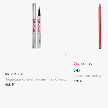
Biomed
Biorepair
Blanx
Blistex
BLOME
Boadicea The Victorious
Bobbi Brown
BOOMSHOP
BORK
Brunello Cucinelli
бестселлер
Bvlgari
SHU
ART-VISAGE
by TERRY
Карандаш-контур для
Подводка-фломастер для глаз Chicago
375 ₽
BY WISHTREND
468 ₽
Byredo
C