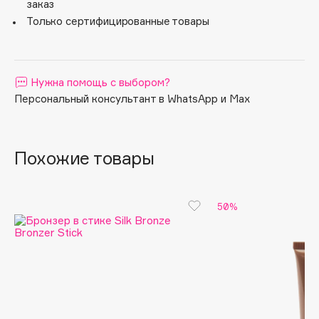
Также вы можете нанести бронзер небольшой влажной
заказ
кисточкой на веки, чтобы добиться насыщенного,
Apagard
Только сертифицированные товары
интенсивного цвета.
Aravia Professional
Arcadia
Archetype
Нужна помощь с выбором?
Architect Demidoff
Персональный консультант в WhatsApp и Max
ARIVE MAKEUP
Art&Fact
Похожие товары
Art-Visage
Artdeco
Astra
50%
Atelier Rebul
Augustinus Bader
Aveda
Avene