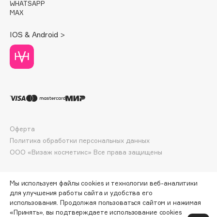
WHATSAPP
Deonica
MAX
Dessange
IOS & Android >
Dior
Divage
Dolce & Gabbana
Dolomit
Dorco
DP Daily Perfection
Dr. Vranjes Firenze
Оферта
Dr.Althea
Политика обработки персональных данных
Dr.Ceuracle
ООО «Визаж косметикс» Все права защищены
Dr.Jart+
DSD de Luxe
Мы используем файлы cookies и технологии веб-аналитики
Dyson
для улучшения работы сайта и удобства его
использования. Продолжая пользоваться сайтом и нажимая
«Принять», вы подтверждаете использование cookies
ПО ЗОЛОТОЙ КАРТЕ:
752 ₽