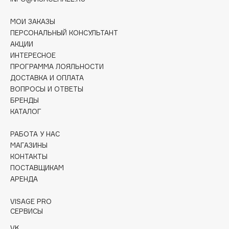
Collagenina
Consly
МОИ ЗАКАЗЫ
ПЕРСОНАЛЬНЫЙ КОНСУЛЬТАНТ
Corimo
АКЦИИ
CosRX
ИНТЕРЕСНОЕ
Cottolina
ПРОГРАММА ЛОЯЛЬНОСТИ
ДОСТАВКА И ОПЛАТА
Crescina
ВОПРОСЫ И ОТВЕТЫ
Cunzite
БРЕНДЫ
Curaprox
КАТАЛОГ
РАБОТА У НАС
D
МАГАЗИНЫ
КОНТАКТЫ
d'Alba
ПОСТАВЩИКАМ
АРЕНДА
DABO
DARLING*
VISAGE PRO
Darphin
СЕРВИСЫ
Davines
VK