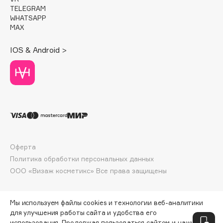
Deonica
TELEGRAM
WHATSAPP
Dessange
MAX
Dior
IOS & Android >
Divage
Dolce & Gabbana
Dolomit
Dorco
DP Daily Perfection
Dr. Vranjes Firenze
Dr.Althea
Оферта
Dr.Ceuracle
Политика обработки персональных данных
Dr.Jart+
ООО «Визаж косметикс» Все права защищены
DSD de Luxe
Dyson
Мы используем файлы cookies и технологии веб-аналитики
для улучшения работы сайта и удобства его
использования. Продолжая пользоваться сайтом и нажимая