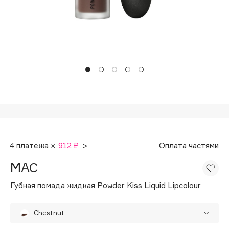
Подарки
Tom Ford
HFC
Для дома
Angiopharm
Техника
KIKO Milano
Estée Lauder
Clarins
0 - 9
100BON
4 платежа ×
912 ₽
>
Оплата частями
22|11
MAC
A
Губная помада жидкая Powder Kiss Liquid Lipcolour
Acqua di Parma
Chestnut
Acque di Italia