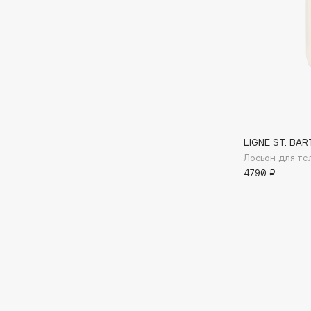
BLOME
C
Cadence
Chupa Chups
Capelli Dorati
Clarette
LIGNE ST. BAR
Carbon Theory
Clarins
Лосьон для те
Carmex
Clarins Precious
НОВИНКА
4790 ₽
Carolina Herrera
Clinique
Catrice
Clive Christian
Celimax
Club De Nuit
Cettua
Collagenina