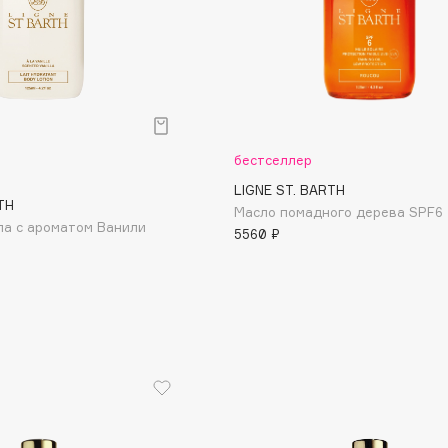
Consly
бестселлер
Corimo
LIGNE ST. BARTH
TH
CosRX
Масло помадного дерева SPF6
ла с ароматом Ванили
5560 ₽
Cottolina
Crescina
Cunzite
Curaprox