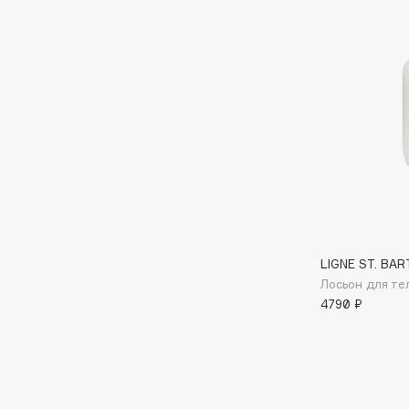
D
d'Alba
Dior
DABO
Divage
DARLING*
Dolce & Gabbana
Darphin
Dolomit
Davines
Dorco
Deonica
DP Daily Perfection
Dessange
Dr. Vranjes Firenze
LIGNE ST. BAR
Лосьон для те
E
4790 ₽
Eat My
Ella Bartsueva Brushes
Ecolatier
EMBRACE Haircare
Ecotools
Emmanuelle Jane
EGIA
Enough