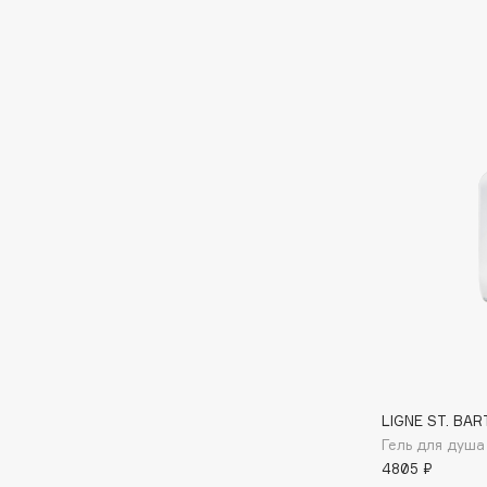
Eigshow
EpilProfi
Elemis
Erborian
Elian Russia
Essence
Elie Saab
Essential Parfums Paris
F
FANE
Flipper
Farmstay
FLOEMA
Felce Azzurra
Floraïku
Fillerina
Forlle'd
ЭКСКЛЮЗИВ
Fiona Franchimon
LIGNE ST. BAR
Гель для душ
4805 ₽