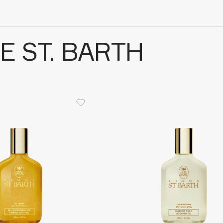
E ST. BARTH
Architect Demidoff
ARIVE MAKEUP
Art&Fact
Art-Visage
Artdeco
Astra
Atelier Rebul
Augustinus Bader