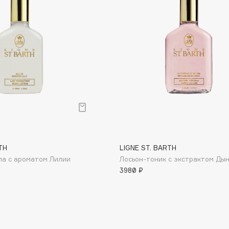
Dr.Althea
Dr.Ceuracle
Dr.Jart+
DSD de Luxe
Dyson
TH
LIGNE ST. BARTH
ла с ароматом Лилии
Лосьон-тоник с экстрактом Ды
3980 ₽
Estrâde
Estée Lauder
Etat Pur
Etude House