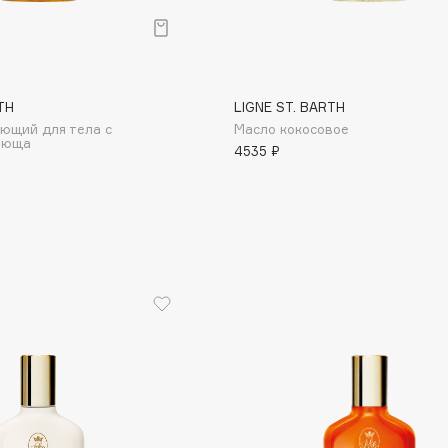
Aveda
Avene
TH
LIGNE ST. BARTH
ующий для тела с
Масло кокосовое
люща
4535 ₽
Boadicea The Victorious
Bobbi Brown
BOOMSHOP
BORK
Brunello Cucinelli
Bvlgari
by TERRY
BY WISHTREND
Byredo