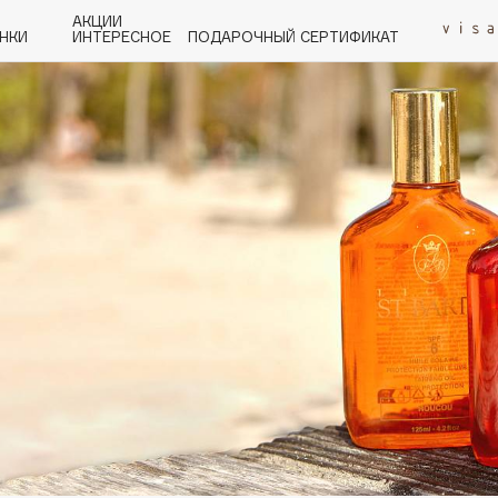
АКЦИИ
НКИ
ИНТЕРЕСНОЕ
ПОДАРОЧНЫЙ СЕРТИФИКАТ
P
Q
R
S
T
U
V
W
Y
Z
А - Я
Angiopharm
KIKO Milano
Estée Lauder
Clarins