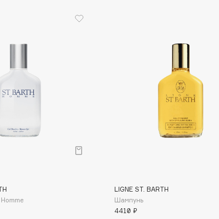
Etude organix
Eva Mosaic
Ex Nihilo
EXOARI L
Fragrance Du Bois
Frederic Malle
Frudia
Funny Organix
TH
LIGNE ST. BARTH
а Ноmmе
Шампунь
4410 ₽