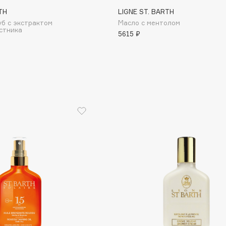
TH
LIGNE ST. BARTH
уб с экстрактом
Масло с ментолом
стника
5615 ₽
Institute Estelare
Instytutum
invisibobble
IS Clinical
Jo Malone London
Juliette Has A Gun
Juvena