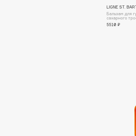
LIGNE ST. BAR
Бальзам для г
I
сахарного тро
5510 ₽
I Love My Hair
INGLOT
Iceberg
Initio
Icon Skin
Insight Professional
Influence Beauty
Institut Esthederm
J
James Read
Janeke
Jan Marini
Jimmy Choo
ЭКСКЛЮЗИВ
JMsolution
Jane Iredale