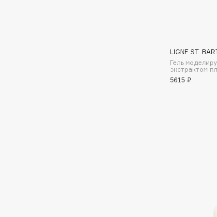
Aravia Professional
Alix Avien
Arcadia
Allies of Skin
Archetype
AMAN
LIGNE ST. BAR
Гель моделир
экстрактом п
B
5615 ₽
Babor
beautyblender
Baffy
Bebble
Balmain Hair Couture
Beverly Hills Polo Club
ЭКСКЛЮЗИВ
Biodance
Banderas
Bioderma
Basicare
Biomed
Batiste
Biorepair
Beauty Bomb
Blanx
Beauty Pati
Blistex
Beautyblades
НОВИНКА