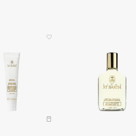
Gourmandise
Grace Day
Guerlain
Guess
Holika Holika
Holly Polly
Holy Land