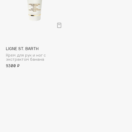
Collagenina
Consly
Corimo
CosRX
Cottolina
Crescina
LIGNE ST. BARTH
Cunzite
Крем для рук и ног с
экстрактом банана
Curaprox
9300 ₽
D
d'Alba
DABO
DARLING*
Darphin
Davines