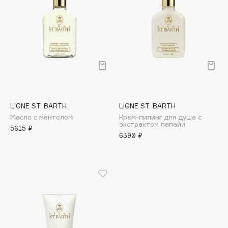
Cadence
Capelli Dorati
Carbon Theory
Carmex
Carolina Herrera
Catrice
Celimax
LIGNE ST. BARTH
LIGNE ST. BARTH
Масло с ментолом
Крем-пилинг для душа с
Cettua
экстрактом папайи
5615 ₽
Chupa Chups
6390 ₽
Clarette
Clarins
Clarins Precious
НОВИНКА
Clinique
Clive Christian
Club De Nuit