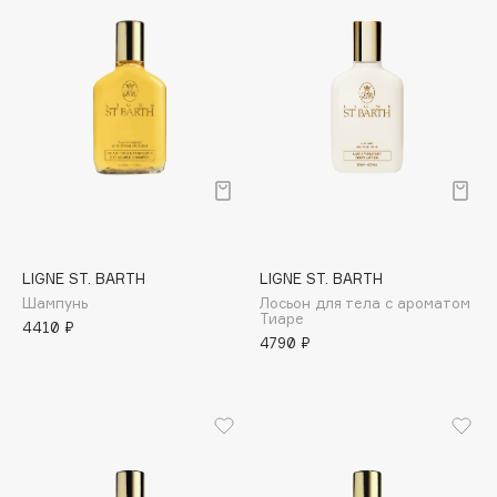
Biomed
Biorepair
Blanx
Blistex
BLOME
Boadicea The Victorious
Bobbi Brown
BOOMSHOP
BORK
LIGNE ST. BARTH
LIGNE ST. BARTH
Brunello Cucinelli
Шампунь
Лосьон для тела с ароматом
Bvlgari
Тиаре
4410 ₽
4790 ₽
by TERRY
BY WISHTREND
Byredo
C