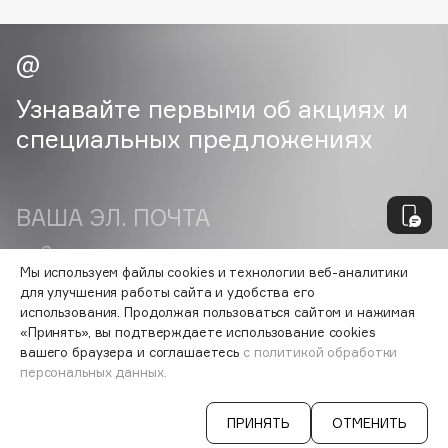
Essential Parfums Paris
Estrâde
Estée Lauder
Узнавайте первыми об акциях и
Etat Pur
специальных предложениях
Etude House
Etude organix
Eva Mosaic
ВАША ЭЛ. ПОЧТА
Ex Nihilo
EXOARI L
Согласен на получение
рассылки
рекламно-информационных
Мы используем файлы cookies и технологии веб-аналитики
материалов
для улучшения работы сайта и удобства его
F
использования. Продолжая пользоваться сайтом и нажимая
«Принять», вы подтверждаете использование cookies
вашего браузера и соглашаетесь
с политикой обработки
FANE
VISAGEHALL
персональных данных.
Farmstay
8-800-700-33-37
C 9:00 ДО 21:00
Felce Azzurra
ПРИНЯТЬ
ОТМЕНИТЬ
INFO@VISAGEHALL.RU
Fillerina