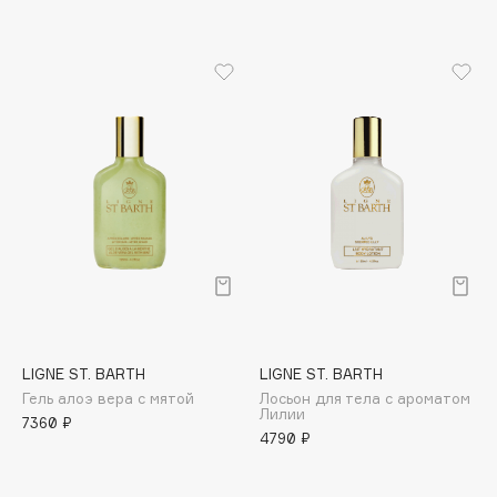
Apagard
Aravia Professional
Arcadia
Archetype
Architect Demidoff
ARIVE MAKEUP
Art&Fact
Art-Visage
Artdeco
Astra
Atelier Rebul
Augustinus Bader
LIGNE ST. BARTH
LIGNE ST. BARTH
Aveda
Гель алоэ вера с мятой
Лосьон для тела с ароматом
Лилии
7360 ₽
Avene
4790 ₽