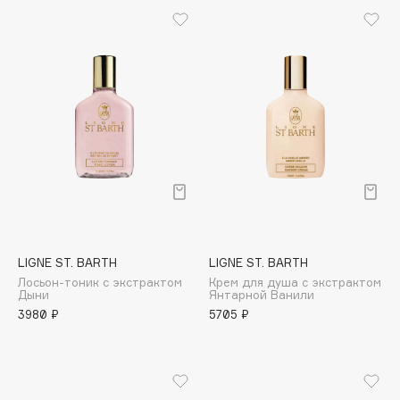
B
Babor
Baffy
Balmain Hair Couture
ЭКСКЛЮЗИВ
Banderas
Basicare
Batiste
Beauty Bomb
Beauty Pati
Beautyblades
НОВИНКА
LIGNE ST. BARTH
LIGNE ST. BARTH
beautyblender
Лосьон-тоник с экстрактом
Крем для душа с экстрактом
Дыни
Янтарной Ванили
Bebble
3980 ₽
5705 ₽
Beverly Hills Polo Club
Biodance
Bioderma