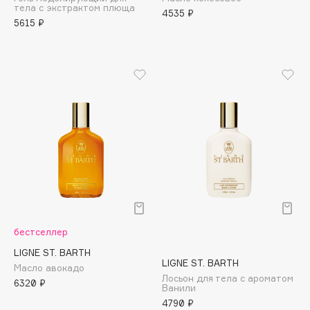
тела с экстрактом плюща
Adele for you
4535 ₽
Финал лета
5615 ₽
Advante
ЭКСКЛЮЗИВ
1 АВГ - 31 АВГ
Aesop
Age Stop
ЭКСКЛЮЗИВ
AHFA Cosmetics
Ajmal
Alix Avien
Allies of Skin
AMAN
Amina Daudova Brushes
Amouage
Amuleto Di Casa
бестселлер
Angiopharm
ЭКСКЛЮЗИВ
LIGNE ST. BARTH
LIGNE ST. BARTH
Annbeauty
Масло авокадо
Лосьон для тела с ароматом
6320 ₽
Anua
Ванили
4790 ₽
Apadent