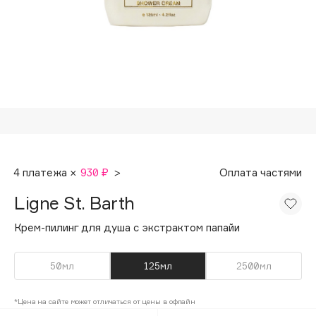
Подарки
Tom Ford
HFC
Для дома
Angiopharm
Техника
KIKO Milano
Estée Lauder
Clarins
0 - 9
4 платежа ×
930 ₽
>
Оплата частями
100BON
Ligne St. Barth
22|11
Крем-пилинг для душа с экстрактом папайи
A
50мл
125мл
2500мл
Acqua di Parma
*Цена на сайте может отличаться от цены в офлайн
Acque di Italia