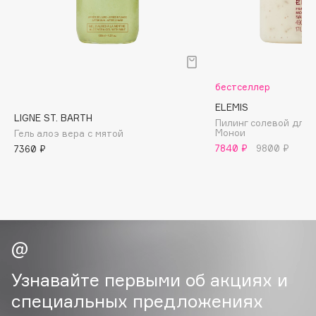
B
Babor
Baffy
Balmain Hair Couture
ЭКСКЛЮЗИВ
бестселлер
Banderas
ELEMIS
LIGNE ST. BARTH
Basicare
Пилинг солевой для
Монои
Гель алоэ вера с мятой
Batiste
7840 ₽
9800 ₽
7360 ₽
Beauty Bomb
Beauty Pati
Beautyblades
НОВИНКА
beautyblender
Bebble
Beverly Hills Polo Club
Узнавайте первыми об акциях и
Biodance
специальных предложениях
Bioderma