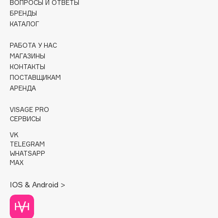
ВОПРОСЫ И ОТВЕТЫ
БРЕНДЫ
Cadence
КАТАЛОГ
Capelli Dorati
Carbon Theory
РАБОТА У НАС
МАГАЗИНЫ
Carmex
КОНТАКТЫ
Carolina Herrera
ПОСТАВЩИКАМ
Catrice
АРЕНДА
Celimax
VISAGE PRO
Cettua
СЕРВИСЫ
Chupa Chups
VK
Clarette
TELEGRAM
WHATSAPP
Clarins
MAX
Clarins Precious
НОВИНКА
Clinique
IOS & Android >
Clive Christian
Club De Nuit