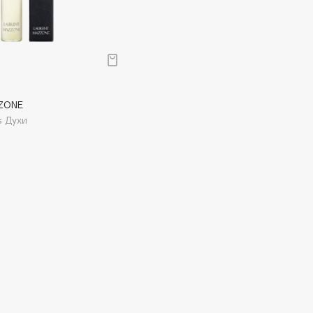
ZONE
s Духи
Architect Demidoff
ARIVE MAKEUP
Art&Fact
Art-Visage
Artdeco
Astra
Atelier Rebul
Augustinus Bader