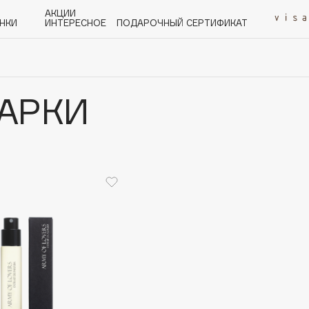
АКЦИИ
НКИ
ИНТЕРЕСНОЕ
ПОДАРОЧНЫЙ СЕРТИФИКАТ
АРКИ
P
Q
R
S
T
U
V
W
Y
Z
А - Я
Angiopharm
KIKO Milano
Estée Lauder
Clarins