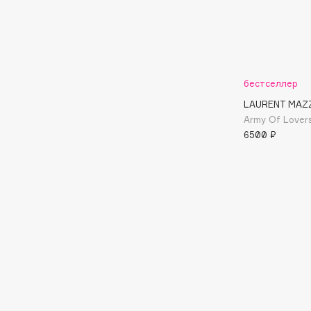
Подарки
0 - 9
Для дома
100BON
22|11
Техника
бестселлер
LAURENT MAZ
Army Of Lover
A
6500 ₽
Acqua di Parma
Amina Daudova Brushes
Acque di Italia
Amouage
Adele for you
Amuleto Di Casa
Advante
Angiopharm
ЭКСКЛЮЗИВ
ЭКСКЛЮЗИВ
Aesop
Annbeauty
Age Stop
Anua
ЭКСКЛЮЗИВ
Apadent
AHFA Cosmetics
Apagard
Ajmal