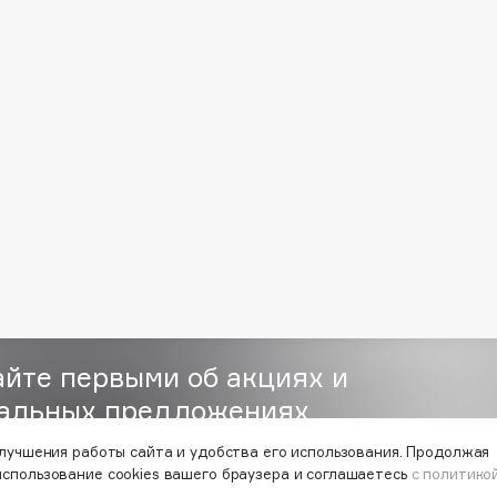
Consly
Corimo
CosRX
Cottolina
Crescina
Cunzite
Curaprox
айте первыми об акциях и
альных предложениях
улучшения работы сайта и удобства его использования. Продолжая
использование cookies вашего браузера и соглашаетесь
с политико