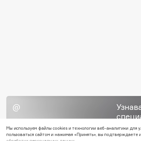
BLOME
C
Cadence
Chupa Chups
Capelli Dorati
Clarette
Carbon Theory
Clarins
Carmex
Clarins Precious
Carolina Herrera
Clinique
Catrice
Clive Christian
Celimax
Club De Nuit
Узнав
Cettua
Collagenina
специ
Мы используем файлы cookies и технологии веб-аналитики для 
пользоваться сайтом и нажимая «Принять», вы подтверждаете 
обработки персональных данных.