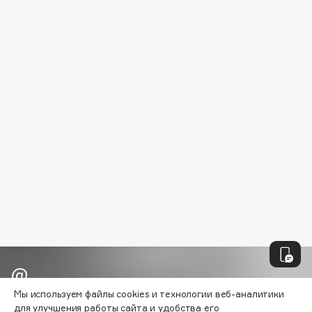
B
Babor
Baffy
Balmain Hair Couture
ЭКСКЛЮЗИВ
Banderas
Basicare
Batiste
Beauty Bomb
Beauty Pati
Beautyblades
НОВИНКА
beautyblender
Bebble
Beverly Hills Polo Club
Biodance
Мы используем файлы cookies и технологии веб-аналитики
Bioderma
Узнавайте первыми об акциях и
для улучшения работы сайта и удобства его