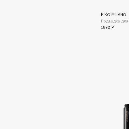
I
KIKO MILANO
Подводка для г
1890 ₽
I Love My Hair
INGLOT
Iceberg
Initio
Icon Skin
Insight Professional
Influence Beauty
Institut Esthederm
J
James Read
Janeke
Jan Marini
Jimmy Choo
ЭКСКЛЮЗИВ
JMsolution
Jane Iredale