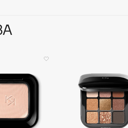
ЗА
Architect Demidoff
ARIVE MAKEUP
Art&Fact
Art-Visage
Artdeco
Astra
Atelier Rebul
Augustinus Bader