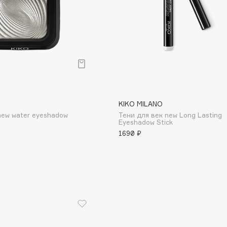
Consly
Corimo
KIKO MILANO
CosRX
new water eyeshadow
Тени для век new Long Lasting
Cottolina
Eyeshadow Stick
1690 ₽
Crescina
Cunzite
Curaprox