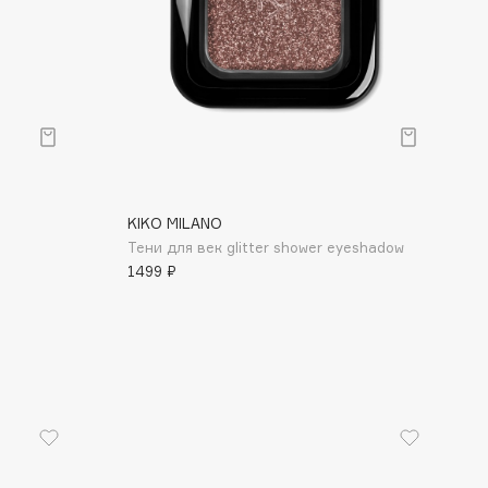
KIKO MILANO
Тени для век glitter shower eyeshadow
1499 ₽