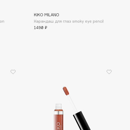
KIKO MILANO
ion
Карандаш для глаз smoky eye pencil
1490 ₽