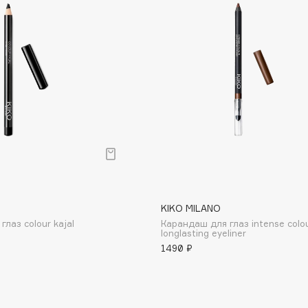
Dr.Althea
Dr.Ceuracle
Dr.Jart+
DSD de Luxe
Dyson
KIKO MILANO
лаз colour kajal
Карандаш для глаз intense colo
longlasting eyeliner
1490 ₽
Estrâde
Estée Lauder
Etat Pur
Etude House