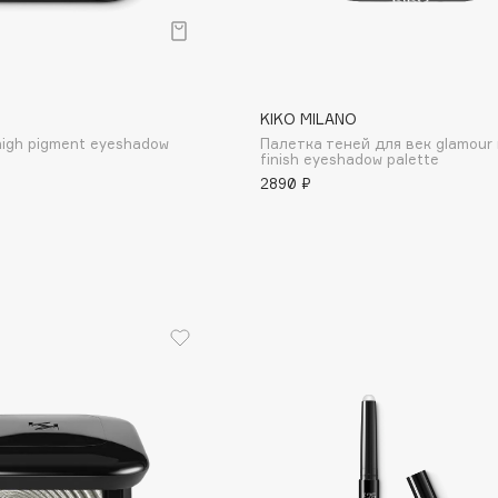
Aveda
Avene
KIKO MILANO
high pigment eyeshadow
Палетка теней для век glamour 
finish eyeshadow palette
2890 ₽
Boadicea The Victorious
Bobbi Brown
BOOMSHOP
BORK
Brunello Cucinelli
Bvlgari
by TERRY
BY WISHTREND
Byredo