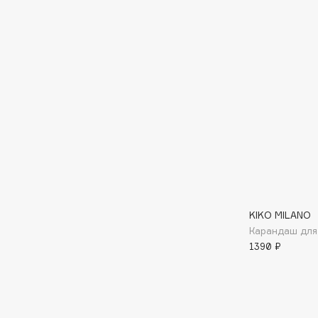
D
d'Alba
Dior
DABO
Divage
DARLING*
Dolce & Gabbana
Darphin
Dolomit
Davines
Dorco
Deonica
DP Daily Perfection
Dessange
Dr. Vranjes Firenze
KIKO MILANO
E
Карандаш для г
1390 ₽
Eat My
Ella Bartsueva Brushes
Ecolatier
EMBRACE Haircare
Ecotools
Emmanuelle Jane
EGIA
Enough