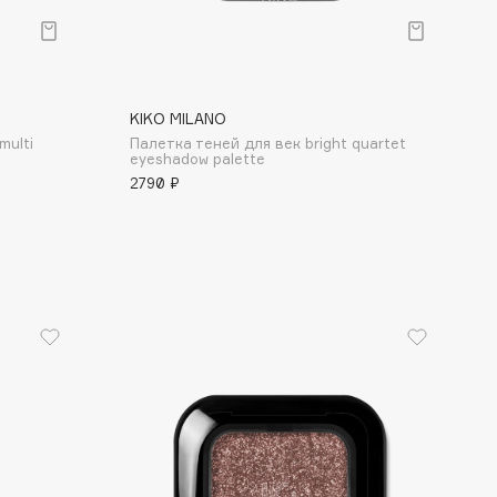
KIKO MILANO
multi
Палетка теней для век bright quartet
eyeshadow palette
2790 ₽