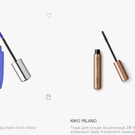
Etude organix
Eva Mosaic
Ex Nihilo
EXOARI L
Fragrance Du Bois
Frederic Malle
Frudia
Funny Organix
KIKO MILANO
иц maxi mod colour
Тушь для ухода за ресница 30 
extension daily treatment masca