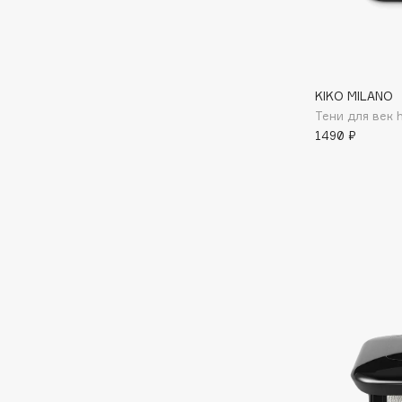
Aravia Professional
Alix Avien
Arcadia
Allies of Skin
Archetype
AMAN
KIKO MILANO
Тени для век 
1490 ₽
B
Babor
beautyblender
Baffy
Bebble
Balmain Hair Couture
Beverly Hills Polo Club
ЭКСКЛЮЗИВ
Biodance
Banderas
Bioderma
Basicare
Biomed
Batiste
Biorepair
Beauty Bomb
Blanx
Beauty Pati
Blistex
Beautyblades
НОВИНКА