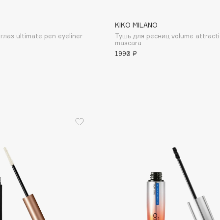
KIKO MILANO
лаз ultimate pen eyeliner
Тушь для ресниц volume attract
mascara
Institute Estelare
1990 ₽
Instytutum
invisibobble
IS Clinical
Jo Malone London
Juliette Has A Gun
Juvena