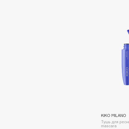
Eigshow
EpilProfi
Elemis
Erborian
Elian Russia
Essence
Elie Saab
Essential Parfums Paris
F
FANE
Flipper
Farmstay
FLOEMA
Felce Azzurra
Floraïku
Fillerina
Forlle'd
ЭКСКЛЮЗИВ
Fiona Franchimon
KIKO MILANO
Тушь для ресн
mascara