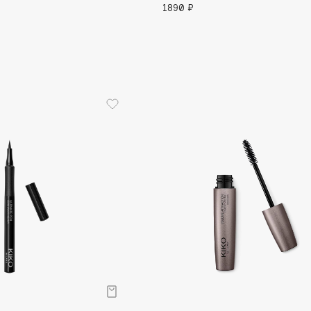
1890 ₽
Gourmandise
Grace Day
Guerlain
Guess
Holika Holika
Holly Polly
Holy Land