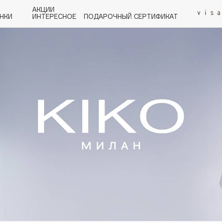
АКЦИИ
НКИ
ИНТЕРЕСНОЕ
ПОДАРОЧНЫЙ СЕРТИФИКАТ
P
Q
R
S
T
U
V
W
Y
Z
А - Я
Angiopharm
KIKO Milano
Estée Lauder
Clarins