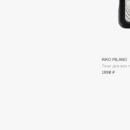
BLOME
C
Cadence
Chupa Chups
Capelli Dorati
Clarette
KIKO MILANO
Carbon Theory
Clarins
Тени для век 
Carmex
Clarins Precious
НОВИНКА
1890 ₽
Carolina Herrera
Clinique
Catrice
Clive Christian
Celimax
Club De Nuit
Cettua
Collagenina