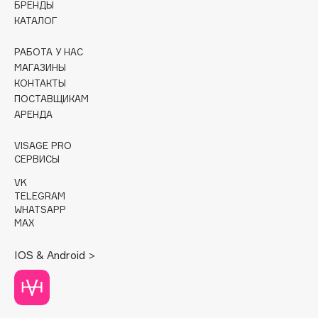
БРЕНДЫ
КАТАЛОГ
Cadence
Capelli Dorati
РАБОТА У НАС
Carbon Theory
МАГАЗИНЫ
КОНТАКТЫ
Carmex
ПОСТАВЩИКАМ
Carolina Herrera
АРЕНДА
Catrice
Celimax
VISAGE PRO
СЕРВИСЫ
Cettua
VK
Chupa Chups
TELEGRAM
Clarette
WHATSAPP
MAX
Clarins
Clarins Precious
НОВИНКА
IOS & Android >
Clinique
Clive Christian
Club De Nuit