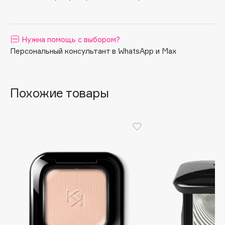
Apagard
Aravia Professional
Нужна помощь с выбором?
Arcadia
Персональный консультант в WhatsApp и Max
Archetype
Architect Demidoff
ARIVE MAKEUP
Похожие товары
Art&Fact
Art-Visage
Artdeco
Astra
Atelier Rebul
Augustinus Bader
Aveda
Avene