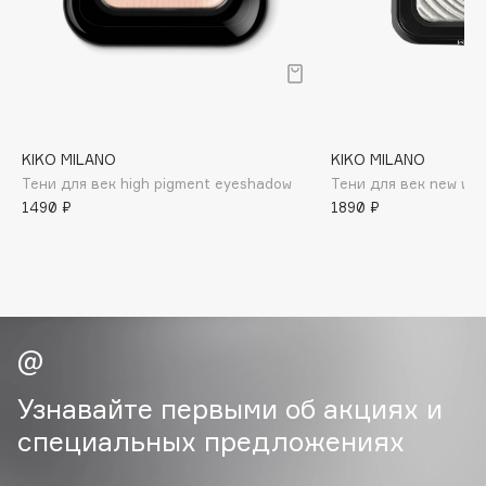
B
Babor
Baffy
Balmain Hair Couture
ЭКСКЛЮЗИВ
Banderas
KIKO MILANO
KIKO MILANO
Тени для век high pigment eyeshadow
Тени для век new wa
Basicare
1490 ₽
1890 ₽
Batiste
Beauty Bomb
Beauty Pati
Beautyblades
НОВИНКА
beautyblender
Bebble
Beverly Hills Polo Club
Узнавайте первыми об акциях и
Biodance
специальных предложениях
Bioderma