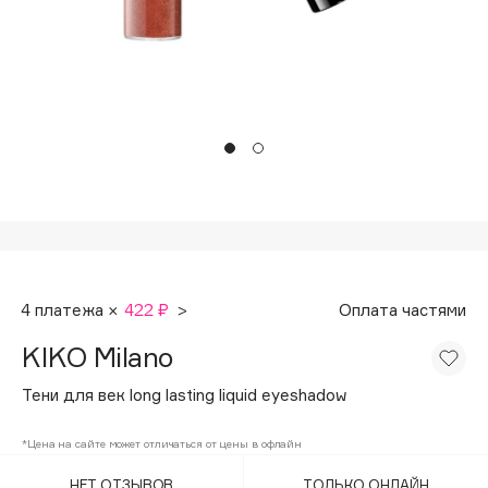
Подарки
Tom Ford
HFC
Для дома
Angiopharm
Техника
KIKO Milano
Estée Lauder
Clarins
0 - 9
100BON
4 платежа ×
422 ₽
>
Оплата частями
22|11
KIKO Milano
A
Тени для век long lasting liquid eyeshadow
Acqua di Parma
*Цена на сайте может отличаться от цены в офлайн
Acque di Italia
НЕТ ОТЗЫВОВ
ТОЛЬКО ОНЛАЙН