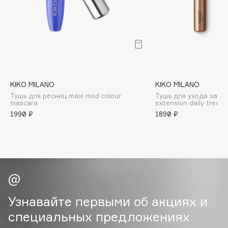
B
Babor
Baffy
Balmain Hair Couture
ЭКСКЛЮЗИВ
Banderas
KIKO MILANO
KIKO MILANO
Basicare
Тушь для ресниц maxi mod colour
Тушь для ухода за р
Batiste
mascara
extension daily treat
1990 ₽
1890 ₽
Beauty Bomb
Beauty Pati
Beautyblades
НОВИНКА
beautyblender
Bebble
Beverly Hills Polo Club
Узнавайте первыми об акциях и
Biodance
специальных предложениях
Bioderma