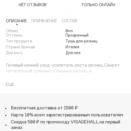
Adele for you
НЕТ ОТЗЫВОВ
ТОЛЬКО ОНЛАЙН
Финал лета
Advante
ЭКСКЛЮЗИВ
1 АВГ - 31 АВГ
ОПИСАНИЕ
ПРИМЕНЕНИЕ
СОСТАВ
Aesop
Age Stop
Объем
8мл
ЭКСКЛЮЗИВ
Оттенок
Прозрачный
AHFA Cosmetics
Тип продукта
Тушь для ресниц
Ajmal
Страна бренда
Италия
Для кого
Для нее
Alix Avien
Allies of Skin
Гелевый ночной уход-усилитель роста ресниц.Секрет
натуральный длинных и пышных ресниц в
AMAN
инновационном, эффективном и испытанном продукте.
Amina Daudova Brushes
Его бесцветная формула, мягкая и обволакивающая,
ЕЩЁ
Amouage
покрывает ресницы, не утяжеляя и не склеивая их.
Комплекс K² pro-growth действует как
Amuleto Di Casa
сверхконцентрированная питательная добавка, которая
Angiopharm
содержит вещества, моментально поглощаемые
ЭКСКЛЮЗИВ
Бесплатная доставка от 1500 ₽
структурой ресниц.Благодаря утончённой "мобильной"
Annbeauty
Карта 10% всем зарегистрированным пользователям
системе микроинкапсуляции важные активные
Anua
Скидка 500 ₽ по промокоду VISAGEHALL на первый
ингредиенты проникают в ресницы и движутся по ним
заказ
по направлению к корням. Здесь они начинают свою
Apadent