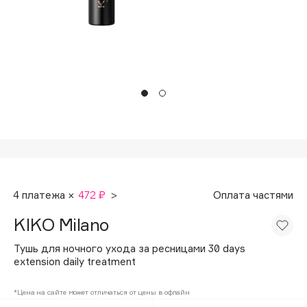
Подарки
Tom Ford
HFC
Для дома
Angiopharm
Техника
KIKO Milano
Estée Lauder
Clarins
0 - 9
100BON
4 платежа ×
472 ₽
>
Оплата частями
22|11
KIKO Milano
A
Тушь для ночного ухода за ресницами 30 days
extension daily treatment
Acqua di Parma
*Цена на сайте может отличаться от цены в офлайн
Acque di Italia