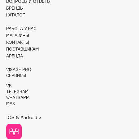
ВОПРОСЫ И ОТВЕТЫ
БРЕНДЫ
Cadence
КАТАЛОГ
Capelli Dorati
РАБОТА У НАС
Carbon Theory
МАГАЗИНЫ
Carmex
КОНТАКТЫ
Carolina Herrera
ПОСТАВЩИКАМ
Catrice
АРЕНДА
Celimax
VISAGE PRO
Cettua
СЕРВИСЫ
Chupa Chups
VK
Clarette
TELEGRAM
WHATSAPP
Clarins
MAX
Clarins Precious
Clinique
IOS & Android >
Clive Christian
Club De Nuit