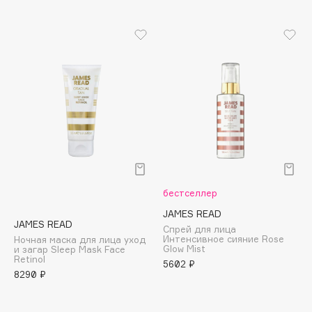
B
Babor
Baffy
Balmain Hair Couture
ЭКСКЛЮЗИВ
Banderas
Basicare
Batiste
Beauty Bomb
Beauty Pati
бестселлер
Beautyblades
НОВИНКА
JAMES READ
beautyblender
JAMES READ
Спрей для лица
Bebble
Интенсивное сияние Rose
Ночная маска для лица уход
Glow Mist
и загар Sleep Mask Face
Beverly Hills Polo Club
Retinol
5602 ₽
8290 ₽
Biodance
Bioderma