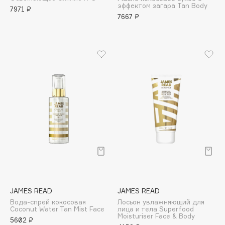
эффектом загара Tan Body
Adele for you
7971 ₽
Финал лета
7667 ₽
Advante
ЭКСКЛЮЗИВ
1 АВГ - 31 АВГ
Aesop
Age Stop
ЭКСКЛЮЗИВ
AHFA Cosmetics
Ajmal
Alix Avien
Allies of Skin
AMAN
Amina Daudova Brushes
Amouage
Amuleto Di Casa
Angiopharm
ЭКСКЛЮЗИВ
JAMES READ
JAMES READ
Annbeauty
Вода-спрей кокосовая
Лосьон увлажняющий для
Anua
Coconut Water Tan Mist Face
лица и тела Superfood
Moisturiser Face & Body
5602 ₽
Apadent