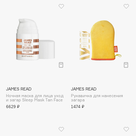
Biomed
Biorepair
Blanx
Blistex
BLOME
Boadicea The Victorious
Bobbi Brown
BOOMSHOP
BORK
Brunello Cucinelli
Bvlgari
JAMES READ
JAMES READ
by TERRY
Ночная маска для лица уход
Рукавичка для нанесения
и загар Sleep Mask Tan Face
загара
BY WISHTREND
6629 ₽
1474 ₽
Byredo
C