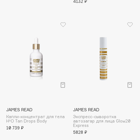
4132 ₽
Apagard
Aravia Professional
Arcadia
Archetype
Architect Demidoff
ARIVE MAKEUP
Art&Fact
Art-Visage
Artdeco
Astra
Atelier Rebul
Augustinus Bader
JAMES READ
JAMES READ
Aveda
Капли-концентрат для тела
Экспресс-сыворотка
Avene
H²O Tan Drops Body
автозагар для лица Glow20
Express
10 739 ₽
5828 ₽