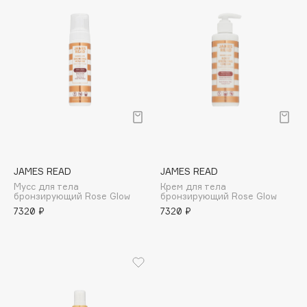
Cadence
Capelli Dorati
Carbon Theory
Carmex
Carolina Herrera
Catrice
Celimax
Cettua
JAMES READ
JAMES READ
Chupa Chups
Мусс для тела
Крем для тела
бронзирующий Rose Glow
бронзирующий Rose Glow
Clarette
7320 ₽
7320 ₽
Clarins
Clarins Precious
НОВИНКА
Clinique
Clive Christian
Club De Nuit