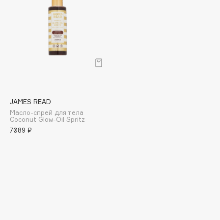
Collagenina
Consly
Corimo
CosRX
Cottolina
Crescina
Cunzite
JAMES READ
Curaprox
Масло-спрей для тела
Coconut Glow-Oil Spritz
7089 ₽
D
d'Alba
DABO
DARLING*
Darphin
Davines