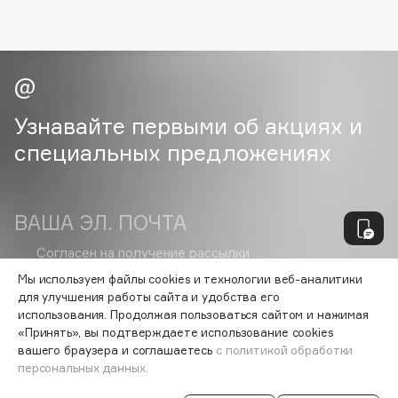
Essential Parfums Paris
Estrâde
Estée Lauder
Etat Pur
Etude House
Узнавайте первыми об акциях и
Etude organix
специальных предложениях
Eva Mosaic
Ex Nihilo
EXOARI L
ВАША ЭЛ. ПОЧТА
Согласен на получение
рассылки
рекламно-информационных
F
Мы используем файлы cookies и технологии веб-аналитики
материалов
для улучшения работы сайта и удобства его
использования. Продолжая пользоваться сайтом и нажимая
FANE
«Принять», вы подтверждаете использование cookies
Farmstay
вашего браузера и соглашаетесь
с политикой обработки
VISAGEHALL
персональных данных.
Felce Azzurra
8-800-700-33-37
Fillerina