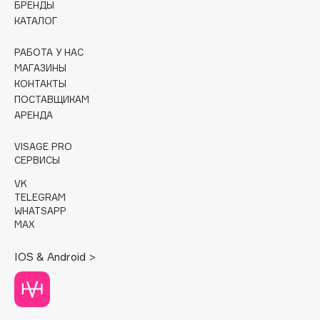
БРЕНДЫ
КАТАЛОГ
Cadence
Capelli Dorati
РАБОТА У НАС
Carbon Theory
МАГАЗИНЫ
КОНТАКТЫ
Carmex
ПОСТАВЩИКАМ
Carolina Herrera
АРЕНДА
Catrice
Celimax
VISAGE PRO
СЕРВИСЫ
Cettua
VK
Chupa Chups
TELEGRAM
Clarette
WHATSAPP
MAX
Clarins
Clarins Precious
НОВИНКА
IOS & Android >
Clinique
Clive Christian
Club De Nuit