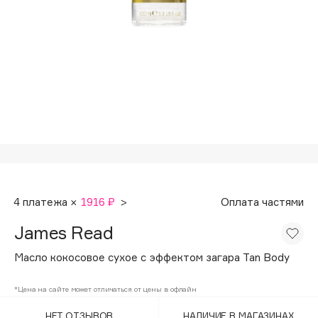
Подарки
Tom Ford
HFC
Для дома
Angiopharm
Техника
KIKO Milano
Estée Lauder
Clarins
0 - 9
100BON
4 платежа ×
1916 ₽
>
Оплата частями
22|11
James Read
A
Масло кокосовое сухое с эффектом загара Tan Body
Acqua di Parma
*Цена на сайте может отличаться от цены в офлайн
Acque di Italia
НЕТ ОТЗЫВОВ
НАЛИЧИЕ В МАГАЗИНАХ