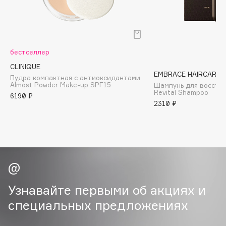
B
Babor
Baffy
бестселлер
Balmain Hair Couture
ЭКСКЛЮЗИВ
CLINIQUE
Banderas
EMBRACE HAIRCARE
Пудра компактная с антиоксидантами
Almost Powder Make-up SPF15
Шампунь для восста
Basicare
Revital Shampoo
6190 ₽
Batiste
2310 ₽
Beauty Bomb
Beauty Pati
Beautyblades
НОВИНКА
beautyblender
Bebble
Beverly Hills Polo Club
Узнавайте первыми об акциях и
Biodance
специальных предложениях
Bioderma