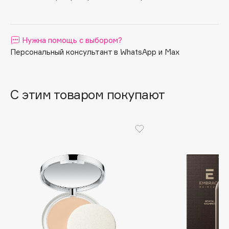
безупречный загар.
Apagard
Aravia Professional
Нужна помощь с выбором?
Arcadia
Персональный консультант в WhatsApp и Max
Archetype
Architect Demidoff
ARIVE MAKEUP
С этим товаром покупают
Art&Fact
Art-Visage
Artdeco
Astra
Atelier Rebul
Augustinus Bader
Aveda
Avene