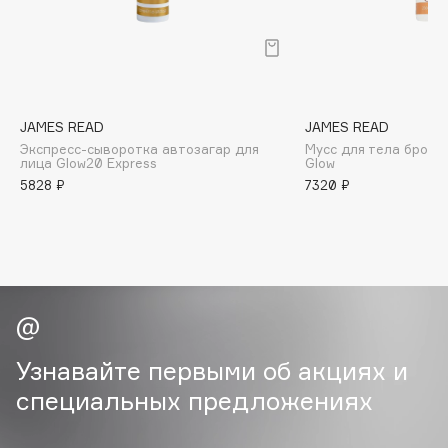
B
Babor
Baffy
Balmain Hair Couture
ЭКСКЛЮЗИВ
JAMES READ
JAMES READ
Banderas
Экспресс-сыворотка автозагар для
Мусс для тела брон
лица Glow20 Express
Glow
Basicare
5828 ₽
7320 ₽
Batiste
Beauty Bomb
Beauty Pati
Beautyblades
НОВИНКА
beautyblender
Bebble
Узнавайте первыми об акциях и
Beverly Hills Polo Club
специальных предложениях
Biodance
Bioderma