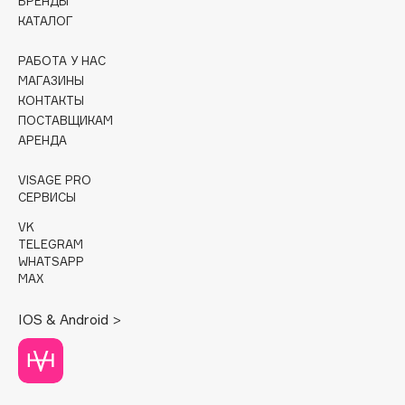
БРЕНДЫ
КАТАЛОГ
Cadence
Capelli Dorati
РАБОТА У НАС
МАГАЗИНЫ
Carbon Theory
КОНТАКТЫ
Carmex
ПОСТАВЩИКАМ
Carolina Herrera
АРЕНДА
Catrice
VISAGE PRO
Celimax
СЕРВИСЫ
Cettua
VK
Chupa Chups
TELEGRAM
Clarette
WHATSAPP
MAX
Clarins
Clarins Precious
IOS & Android >
Clinique
Clive Christian
Club De Nuit