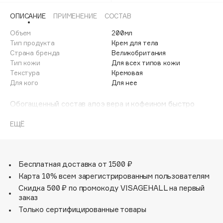
Adele for you
Финал лета
ОПИСАНИЕ
ПРИМЕНЕНИЕ
СОСТАВ
Advante
ЭКСКЛЮЗИВ
1 АВГ - 31 АВГ
Объем
200мл
Aesop
Тип продукта
Крем для тела
Age Stop
Страна бренда
Великобритания
ЭКСКЛЮЗИВ
Тип кожи
Для всех типов кожи
AHFA Cosmetics
Текстура
Кремовая
Ajmal
Для кого
Для нее
Alix Avien
Обогащенный состав алоэ вера и кофеином быстро
Allies of Skin
впитывается, увлажняет, подтягивает и обладает
AMAN
антицеллюлитным эффектом.
ЕЩЁ
Amina Daudova Brushes
Благодаря умному составу, этот автозагар оставляет
Amouage
временный белый след при нанесении, помогая достичь
безупречного равномерного оттенка. А аромат розы
Amuleto Di Casa
Бесплатная доставка от 1500 ₽
придаст вашей коже чарующий, цветочный аромат.
Карта 10% всем зарегистрированным пользователям
Angiopharm
ЭКСКЛЮЗИВ
Скидка 500 ₽ по промокоду VISAGEHALL на первый
Annbeauty
Крем позволяет позволяет усилить загар при
заказ
ежедневном применении и сохранить желаемый
Anua
Только сертифицированные товары
оттенок.
Apadent