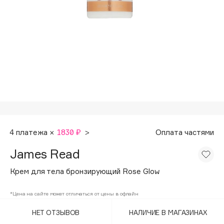
Подарки
Tom Ford
HFC
Для дома
Angiopharm
Техника
KIKO Milano
Estée Lauder
Clarins
0 - 9
100BON
4 платежа ×
1830 ₽
>
Оплата частями
22|11
James Read
Крем для тела бронзирующий Rose Glow
A
*Цена на сайте может отличаться от цены в офлайн
Acqua di Parma
НЕТ ОТЗЫВОВ
НАЛИЧИЕ В МАГАЗИНАХ
Acque di Italia