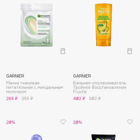
Collagenina
Consly
Corimo
CosRX
Cottolina
Crescina
Cunzite
Curaprox
GARNIER
GARNIER
Маска тканевая
Бальзам-ополаскиватель
D
питательная с миндальным
Тройное Восстановление
молочком
Fructis
269 ₽
359 ₽
402 ₽
502 ₽
d'Alba
DABO
DARLING*
20%
20%
Darphin
Davines