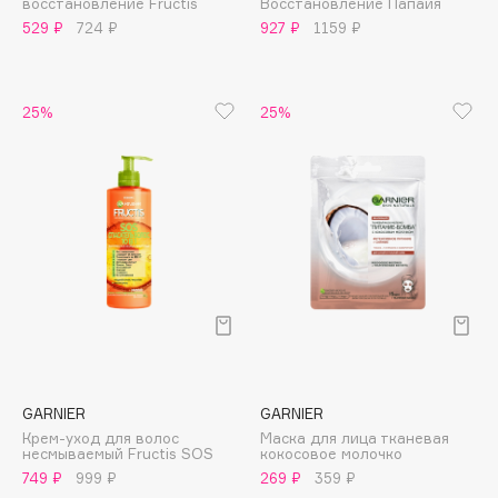
восстановление Fructis
Восстановление Папайя
B
529 ₽
724 ₽
927 ₽
1159 ₽
Babor
Baffy
25%
25%
Balmain Hair Couture
ЭКСКЛЮЗИВ
Banderas
Basicare
Batiste
Beauty Bomb
Beauty Pati
Beautyblades
НОВИНКА
beautyblender
Bebble
Beverly Hills Polo Club
GARNIER
GARNIER
Крем-уход для волос
Маска для лица тканевая
Biodance
несмываемый Fructis SOS
кокосовое молочко
Bioderma
749 ₽
999 ₽
269 ₽
359 ₽