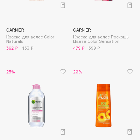
Подарки
Tom Ford
HFC
Для дома
Angiopharm
Техника
KIKO Milano
GARNIER
GARNIER
Estée Lauder
Краска для волос Color
Краска для волос Роскошь
Naturals
Цвета Color Sensation
Clarins
362 ₽
453 ₽
479 ₽
599 ₽
0 - 9
25%
20%
100BON
22|11
A
Acqua di Parma
Acque di Italia