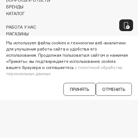
Geltek
ВОПРОСЫ И ОТВЕТЫ
БРЕНДЫ
Genosys
ЭКСКЛЮЗИВ
КАТАЛОГ
Geomar
Giardino Magico
РАБОТА У НАС
МАГАЗИНЫ
Gillette
КОНТАКТЫ
Мы используем файлы cookies и технологии веб-аналитики
Givenchy
ПОСТАВЩИКАМ
для улучшения работы сайта и удобства его
Global Keratin
АРЕНДА
использования. Продолжая пользоваться сайтом и нажимая
Global White
«Принять», вы подтверждаете использование cookies
вашего браузера и соглашаетесь
с политикой обработки
VISAGE PRO
Gourmandise
СЕРВИСЫ
персональных данных.
Grace Day
VK
Guerlain
ПРИНЯТЬ
ОТМЕНИТЬ
TELEGRAM
WHATSAPP
Guess
MAX
IOS & Android >
H
Hadat Cosmetics