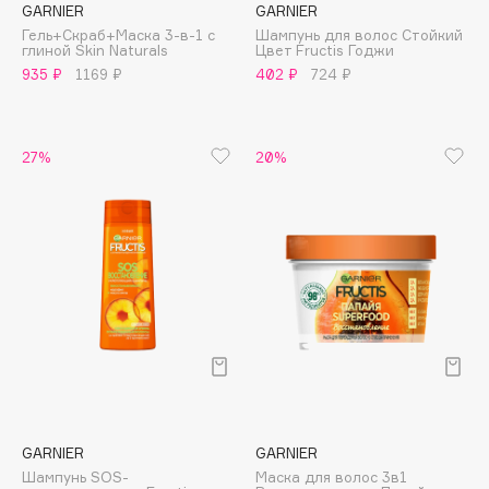
GARNIER
GARNIER
Apagard
Гель+Скраб+Маска 3-в-1 с
Шампунь для волос Стойкий
глиной Skin Naturals
Цвет Fructis Годжи
Aravia Professional
935 ₽
1169 ₽
402 ₽
724 ₽
Arcadia
Archetype
Architect Demidoff
27%
20%
ARIVE MAKEUP
Art&Fact
Art-Visage
Artdeco
Astra
Atelier Rebul
Augustinus Bader
Aveda
Avene
GARNIER
GARNIER
Шампунь SOS-
Маска для волос 3в1