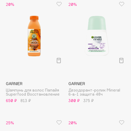
20%
20%
Cadence
Capelli Dorati
Carbon Theory
Carmex
Carolina Herrera
Catrice
Celimax
Cettua
Chupa Chups
GARNIER
GARNIER
Clarette
Шампунь для волос Папайя
Дезодорант-ролик Mineral
Clarins
Superfood Восстановление
6-в-1 защита 48ч
650 ₽
813 ₽
300 ₽
375 ₽
Clarins Precious
Clinique
Clive Christian
25%
20%
Club De Nuit