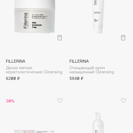
Deonica
Dessange
Dior
Divage
Dolce & Gabbana
Dolomit
Dorco
FILLERINA
FILLERINA
DP Daily Perfection
Диски мягкие
Очищающий крем
Dr. Vranjes Firenze
кератолитические Cleansing
насыщенный Cleansing
6200 ₽
5940 ₽
Dr.Althea
Dr.Ceuracle
Dr.Jart+
30%
DSD de Luxe
Dyson