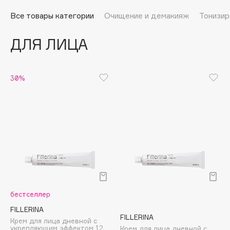
Подарки
Tom Ford
Все товары категории
Очищение и демакияж
Тонизир
HFC
Для дома
Angiopharm
ДЛЯ ЛИЦА
Техника
KIKO Milano
Estée Lauder
Clarins
30%
0 - 9
100BON
22|11
A
бестселлер
Acqua di Parma
FILLERINA
FILLERINA
Крем для лица дневной с
Acque di Italia
укрепляющим эффектом 12
Крем для лица дневной с