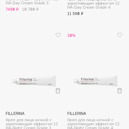
HA-Day Cream Grade 3
укрепляющим эффектом 12
Adele for you
HA-Day Cream Grade 4
Финал лета
7490 ₽
10 700 ₽
Advante
11 590 ₽
ЭКСКЛЮЗИВ
1 АВГ - 31 АВГ
Aesop
Age Stop
ЭКСКЛЮЗИВ
30%
AHFA Cosmetics
Ajmal
Alix Avien
Allies of Skin
AMAN
Amina Daudova Brushes
Amouage
Amuleto Di Casa
Angiopharm
ЭКСКЛЮЗИВ
Annbeauty
FILLERINA
FILLERINA
Anua
Крем для лица ночной с
Крем для лица ночной с
укрепляющим эффектом 12
укрепляющим эффектом 12
Apadent
HA-Night Cream Grade 3
HA-Night Cream Grade 4