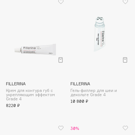
Cadence
Capelli Dorati
Carbon Theory
Carmex
Carolina Herrera
Catrice
Celimax
Cettua
Chupa Chups
FILLERINA
FILLERINA
Clarette
Крем для контура губ с
Гель-филлер для шеи и
укрепляющим эффектом
декольте Grade 4
Clarins
Grade 4
10 800 ₽
Clarins Precious
8220 ₽
Clinique
Clive Christian
30%
Club De Nuit