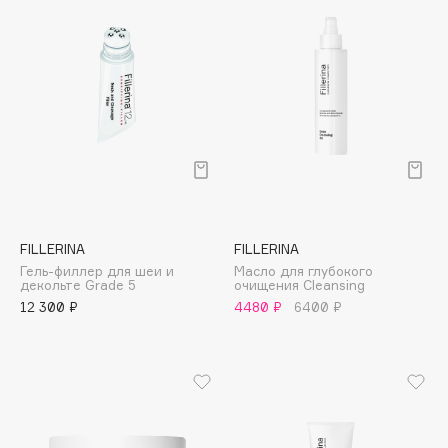
Collagenina
Consly
Corimo
CosRX
Cottolina
Crescina
Cunzite
Curaprox
FILLERINA
FILLERINA
D
Гель-филлер для шеи и
Масло для глубокого
декольте Grade 5
очищения Cleansing
12 300 ₽
4480 ₽
6400 ₽
d'Alba
DABO
DARLING*
Darphin
Davines