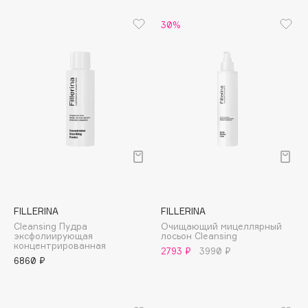
Biomed
Biorepair
30%
Blanx
Blistex
BLOME
Boadicea The Victorious
Bobbi Brown
BOOMSHOP
BORK
Brunello Cucinelli
Bvlgari
FILLERINA
FILLERINA
by TERRY
Cleansing Пудра
Очищающий мицеллярный
BY WISHTREND
эксфолиирующая
лосьон Cleansing
концентрированная
2793 ₽
3990 ₽
Byredo
6860 ₽
C