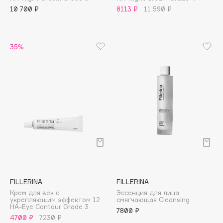
10 700 ₽
8113 ₽
11 590 ₽
Apagard
Aravia Professional
Arcadia
35%
Archetype
Architect Demidoff
ARIVE MAKEUP
Art&Fact
Art-Visage
Artdeco
Astra
Atelier Rebul
Augustinus Bader
Aveda
FILLERINA
FILLERINA
Avene
Крем для век с
Эссенция для лица
укрепляющим эффектом 12
смягчающая Cleansing
HA-Eye Contour Grade 3
7800 ₽
4700 ₽
7230 ₽