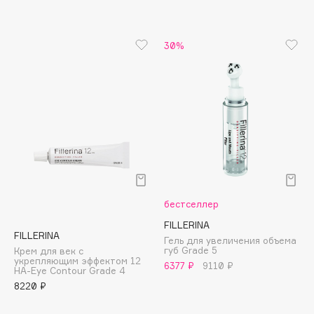
B
Babor
30%
Baffy
Balmain Hair Couture
ЭКСКЛЮЗИВ
Banderas
Basicare
Batiste
Beauty Bomb
Beauty Pati
Beautyblades
НОВИНКА
бестселлер
beautyblender
FILLERINA
FILLERINA
Bebble
Гель для увеличения объема
губ Grade 5
Крем для век с
Beverly Hills Polo Club
укрепляющим эффектом 12
6377 ₽
9110 ₽
HA-Eye Contour Grade 4
Biodance
8220 ₽
Bioderma