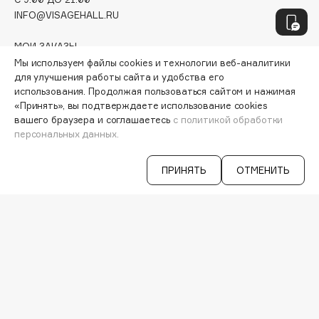
Hamis
INFO@VISAGEHALL.RU
Hapica
HELIBEAUTY
МОИ ЗАКАЗЫ
ПЕРСОНАЛЬНЫЙ КОНСУЛЬТАНТ
Мы используем файлы cookies и технологии веб-аналитики
Hempz
для улучшения работы сайта и удобства его
АКЦИИ
HFC
использования. Продолжая пользоваться сайтом и нажимая
ИНТЕРЕСНОЕ
Holika Holika
«Принять», вы подтверждаете использование cookies
ПРОГРАММА ЛОЯЛЬНОСТИ
вашего браузера и соглашаетесь
с политикой обработки
ДОСТАВКА И ОПЛАТА
Holly Polly
персональных данных.
ВОПРОСЫ И ОТВЕТЫ
Holy Land
БРЕНДЫ
ПРИНЯТЬ
ОТМЕНИТЬ
КАТАЛОГ
I
РАБОТА У НАС
МАГАЗИНЫ
I Love My Hair
КОНТАКТЫ
Iceberg
ПОСТАВЩИКАМ
АРЕНДА
Icon Skin
Influence Beauty
VISAGE PRO
INGLOT
СЕРВИСЫ