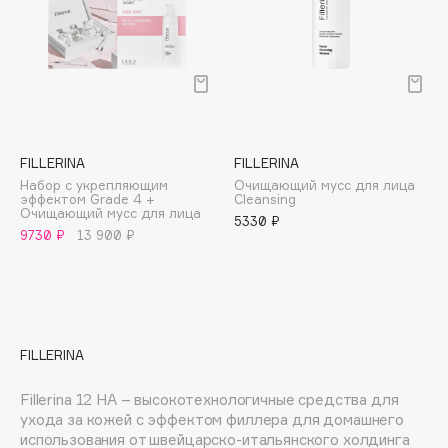
E
Eat My
Ecolatier
Ecotools
EGG
EGIA
FILLERINA
FILLERINA
Eigshow
Набор с укрепляющим
Очищающий мусс для лица
эффектом Grade 4 +
Cleansing
Elemis
Очищающий мусс для лица
5330 ₽
9730 ₽
13 900 ₽
Elian Russia
Elie Saab
Ella Bartsueva Brushes
EMBRACE Haircare
Emmanuelle Jane
FILLERINA
Enough
Fillerina 12 HA – высокотехнологичные средства для
EpilProfi
ухода за кожей с эффектом филлера для домашнего
Erborian
использования от швейцарско-итальянского холдинга