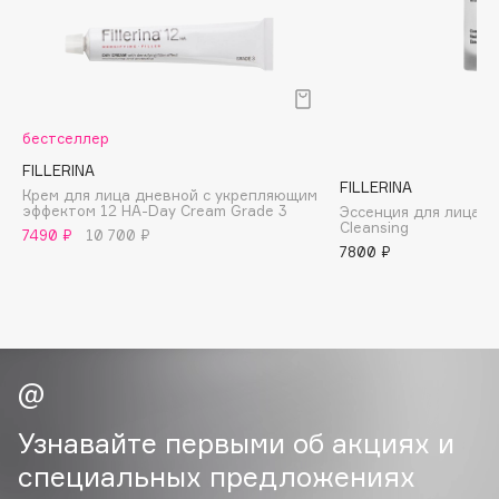
B
Babor
Baffy
Balmain Hair Couture
ЭКСКЛЮЗИВ
бестселлер
Banderas
FILLERINA
FILLERINA
Basicare
Крем для лица дневной с укрепляющим
эффектом 12 HA-Day Cream Grade 3
Эссенция для лица 
Batiste
Cleansing
7490 ₽
10 700 ₽
Beauty Bomb
7800 ₽
Beauty Pati
Beautyblades
НОВИНКА
beautyblender
Bebble
Beverly Hills Polo Club
Узнавайте первыми об акциях и
Biodance
специальных предложениях
Bioderma