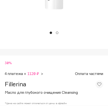
Подарки
Tom Ford
HFC
Для дома
Angiopharm
Техника
KIKO Milano
Estée Lauder
Clarins
0 - 9
30%
100BON
22|11
4 платежа ×
1120 ₽
>
Оплата частями
Fillerina
A
Масло для глубокого очищения Cleansing
Acqua di Parma
*Цена на сайте может отличаться от цены в офлайн
Acque di Italia