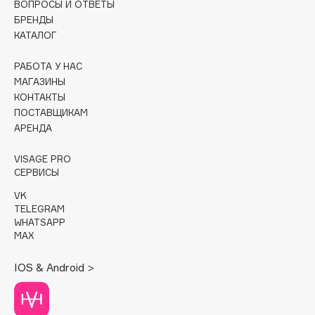
ВОПРОСЫ И ОТВЕТЫ
БРЕНДЫ
Cadence
КАТАЛОГ
Capelli Dorati
Carbon Theory
РАБОТА У НАС
МАГАЗИНЫ
Carmex
КОНТАКТЫ
Carolina Herrera
ПОСТАВЩИКАМ
Catrice
АРЕНДА
Celimax
VISAGE PRO
Cettua
СЕРВИСЫ
Chupa Chups
VK
Clarette
TELEGRAM
WHATSAPP
Clarins
MAX
Clarins Precious
Clinique
IOS & Android >
Clive Christian
Club De Nuit