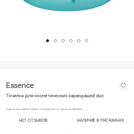
Подарки
Tom Ford
HFC
Для дома
Angiopharm
Техника
KIKO Milano
Estée Lauder
Clarins
0 - 9
100BON
Essence
22|11
Точилка для косметических карандашей duo
A
*Цена на сайте может отличаться от цены в офлайн
НЕТ ОТЗЫВОВ
НАЛИЧИЕ В МАГАЗИНАХ
Acqua di Parma
Acque di Italia