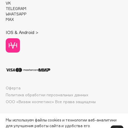
E
VK
TELEGRAM
Eat My
WHATSAPP
MAX
Ecolatier
Ecotools
IOS & Android >
EGG
EGIA
Eigshow
Elemis
Elian Russia
Elie Saab
Ella Bartsueva Brushes
Оферта
EMBRACE Haircare
Политика обработки персональных данных
Emmanuelle Jane
ООО «Визаж косметикс» Все права защищены
Enough
EpilProfi
Мы используем файлы cookies и технологии веб-аналитики
Erborian
для улучшения работы сайта и удобства его