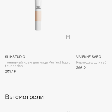
Biomed
Biorepair
Blanx
Blistex
BLOME
Boadicea The Victorious
Bobbi Brown
BOOMSHOP
SHIKSTUDIO
VIVIENNE SABO
BORK
Тональный крем для лица Perfect liquid
Карандаш для губ Jol
Brunello Cucinelli
foundation
360 ₽
2097 ₽
Bvlgari
by TERRY
BY WISHTREND
Byredo
Вы смотрели
C