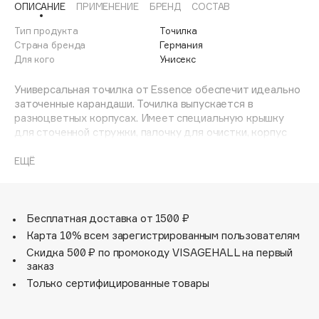
ОПИСАНИЕ
ПРИМЕНЕНИЕ
БРЕНД
СОСТАВ
Adele for you
Финал лета
Advante
Тип продукта
Точилка
ЭКСКЛЮЗИВ
Страна бренда
Германия
1 АВГ - 31 АВГ
Aesop
Для кого
Унисекс
Age Stop
ЭКСКЛЮЗИВ
Универсальная точилка от Essence обеспечит идеально
AHFA Cosmetics
заточенные карандаши. Точилка выпускается в
Ajmal
разноцветных корпусах. Имеет специальную крышку
для сточенной стружки, палочку для очистки, корпус
Alix Avien
можно разбирать. Эта точилка не ломает карандаши,
Allies of Skin
грифель остаётся ровным и гладким без заломов и
ЕЩЁ
AMAN
заусенцев стержня. Справляется даже с заточкой
карандашей-баз и карандашей теней, например,
Amina Daudova Brushes
аккуратно затачивает тени для век в виде карандаша.
Amouage
Бесплатная доставка от 1500 ₽
Цвет точилки в ассортименте.
Amuleto Di Casa
Карта 10% всем зарегистрированным пользователям
Скидка 500 ₽ по промокоду VISAGEHALL на первый
Angiopharm
ЭКСКЛЮЗИВ
заказ
Annbeauty
Только сертифицированные товары
Anua
Apadent