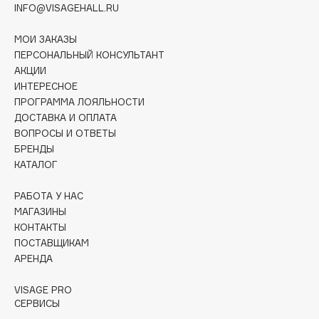
INFO@VISAGEHALL.RU
Deonica
Dessange
МОИ ЗАКАЗЫ
Dior
ПЕРСОНАЛЬНЫЙ КОНСУЛЬТАНТ
Divage
АКЦИИ
ИНТЕРЕСНОЕ
Dolce & Gabbana
ПРОГРАММА ЛОЯЛЬНОСТИ
Dolomit
ДОСТАВКА И ОПЛАТА
Dorco
ВОПРОСЫ И ОТВЕТЫ
БРЕНДЫ
DP Daily Perfection
КАТАЛОГ
Dr. Vranjes Firenze
Dr.Althea
РАБОТА У НАС
Dr.Ceuracle
МАГАЗИНЫ
КОНТАКТЫ
Dr.Jart+
ПОСТАВЩИКАМ
DSD de Luxe
АРЕНДА
Dyson
VISAGE PRO
СЕРВИСЫ