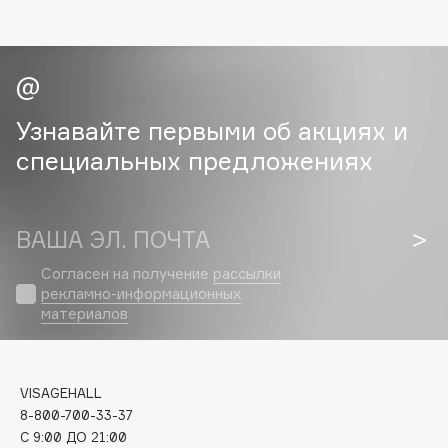
Collagenina
Consly
Corimo
CosRX
Cottolina
Узнавайте первыми об акциях и
Crescina
специальных предложениях
Cunzite
Curaprox
ВАША ЭЛ. ПОЧТА
D
Согласен на получение
рассылки
рекламно-информационных
материалов
d'Alba
DABO
DARLING*
VISAGEHALL
Darphin
8-800-700-33-37
Davines
C 9:00 ДО 21:00