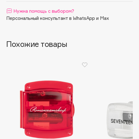
Apagard
Нужна помощь с выбором?
Aravia Professional
Персональный консультант в WhatsApp и Max
Arcadia
Archetype
Похожие товары
Architect Demidoff
ARIVE MAKEUP
Art&Fact
Art-Visage
Artdeco
Astra
Atelier Rebul
Augustinus Bader
Aveda
Avene