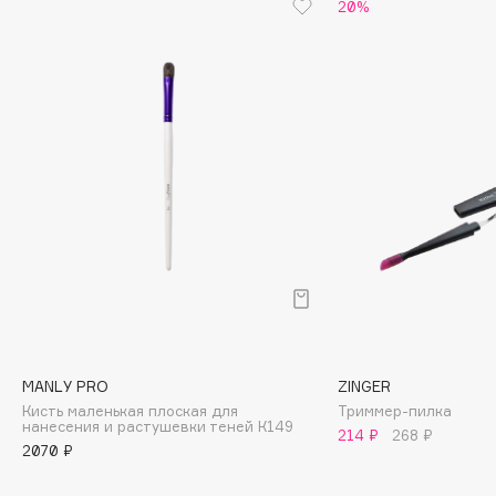
20%
Cadence
Capelli Dorati
Carbon Theory
Carmex
Carolina Herrera
Catrice
Celimax
Cettua
Chupa Chups
Clarette
Clarins
Clarins Precious
MANLY PRO
ZINGER
Кисть маленькая плоская для
Триммер-пилка
Clinique
нанесения и растушевки теней К149
214 ₽
268 ₽
Clive Christian
2070 ₽
Club De Nuit