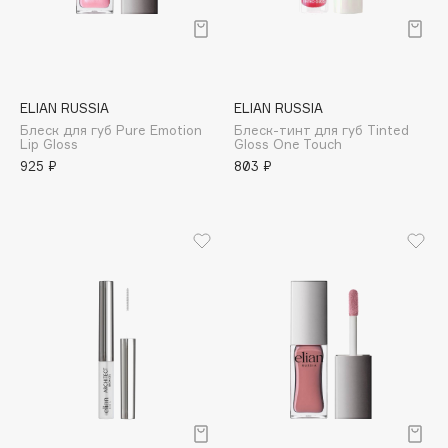
Deonica
Dessange
Dior
Divage
ELIAN RUSSIA
ELIAN RUSSIA
Dolce & Gabbana
Блеск для губ Pure Emotion
Блеск-тинт для губ Tinted
Lip Gloss
Gloss One Touch
Dolomit
925 ₽
803 ₽
Dorco
DP Daily Perfection
Dr. Vranjes Firenze
Dr.Althea
Dr.Ceuracle
Dr.Jart+
DSD de Luxe
Dyson