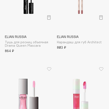
Collagenina
Consly
Corimo
CosRX
Cottolina
Crescina
ELIAN RUSSIA
ELIAN RUSSIA
Тушь для ресниц объемная
Карандаш для губ Architect
Cunzite
Drama Queen Mascara
803 ₽
Curaprox
864 ₽
D
d'Alba
DABO
DARLING*
Darphin
Davines