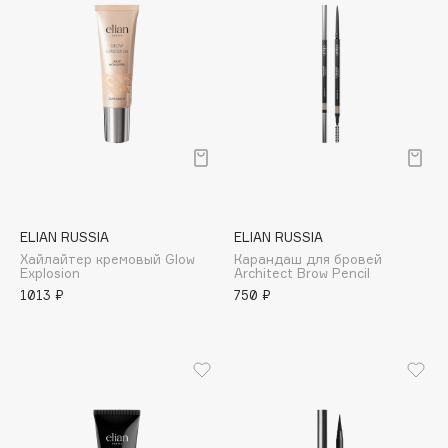
Biomed
Biorepair
Blanx
Blistex
BLOME
Boadicea The Victorious
Bobbi Brown
BOOMSHOP
BORK
ELIAN RUSSIA
ELIAN RUSSIA
Brunello Cucinelli
Хайлайтер кремовый Glow
Карандаш для бровей
Explosion
Architect Brow Pencil
Bvlgari
1013 ₽
750 ₽
by TERRY
BY WISHTREND
Byredo
C