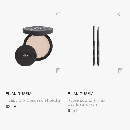
Apagard
Aravia Professional
Arcadia
Archetype
Architect Demidoff
ARIVE MAKEUP
Art&Fact
Art-Visage
Artdeco
Astra
Atelier Rebul
ELIAN RUSSIA
ELIAN RUSSIA
Augustinus Bader
Пудра Silk Obsession Powder
Карандаш для глаз
Aveda
Everlasting Köhl
925 ₽
925 ₽
Avene