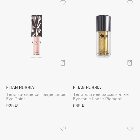
B
Babor
Baffy
Balmain Hair Couture
ЭКСКЛЮЗИВ
Banderas
Basicare
Batiste
Beauty Bomb
Beauty Pati
ELIAN RUSSIA
ELIAN RUSSIA
Beautyblades
НОВИНКА
Тени жидкие сияющие Liquid
Тени для век рассыпчатые
beautyblender
Eye Paint
Eyeconic Loose Pigment
925 ₽
539 ₽
Bebble
Beverly Hills Polo Club
Biodance
Bioderma