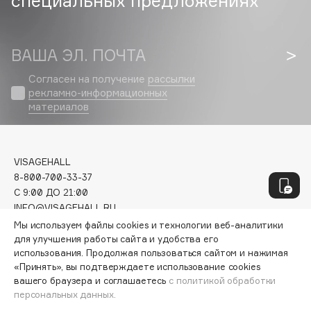
специальных предложениях
Geltek
Genosys
ЭКСКЛЮЗИВ
Geomar
ВАША ЭЛ. ПОЧТА
Giardino Magico
Согласен на получение
рассылки
Gillette
рекламно-информационных
Givenchy
материалов
Global Keratin
Global White
Gourmandise
VISAGEHALL
Grace Day
8-800-700-33-37
C 9:00 ДО 21:00
Guerlain
INFO@VISAGEHALL.RU
Guess
Мы используем файлы cookies и технологии веб-аналитики
МОИ ЗАКАЗЫ
для улучшения работы сайта и удобства его
использования. Продолжая пользоваться сайтом и нажимая
ПЕРСОНАЛЬНЫЙ КОНСУЛЬТАНТ
H
«Принять», вы подтверждаете использование cookies
АКЦИИ
вашего браузера и соглашаетесь
с политикой обработки
ИНТЕРЕСНОЕ
персональных данных.
Hadat Cosmetics
ПРОГРАММА ЛОЯЛЬНОСТИ