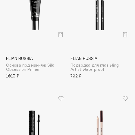
Cadence
Capelli Dorati
Carbon Theory
Carmex
Carolina Herrera
Catrice
ELIAN RUSSIA
ELIAN RUSSIA
Celimax
Основа под макияж Silk
Подводка для глаз Wing
Obsession Primer
Artist Waterproof
Cettua
1013 ₽
702 ₽
Chupa Chups
Clarette
Clarins
Clarins Precious
Clinique
Clive Christian
Club De Nuit