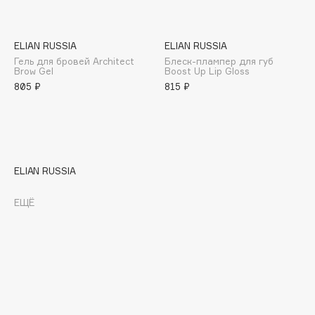
E
Eat My
ELIAN RUSSIA
ELIAN RUSSIA
Ecolatier
Гель для бровей Architect
Блеск-плампер для губ
Ecotools
Brow Gel
Boost Up Lip Gloss
805 ₽
815 ₽
EGG
EGIA
Eigshow
Elemis
Elian Russia
ELIAN RUSSIA
Elie Saab
ЕЩЁ
Ella Bartsueva Brushes
EMBRACE Haircare
Emmanuelle Jane
Enough
EpilProfi
Erborian