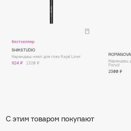
I
I Love My Hair
INGLOT
Iceberg
Initio
бестселлер
Icon Skin
Insight Professional
SHIKSTUDIO
ROMANOVA
Карандаш-каял для глаз Kajal Liner
Influence Beauty
Institut Esthederm
Карандаш д
924 ₽
1320 ₽
Pencil
2300 ₽
J
James Read
Janeke
Jan Marini
Jimmy Choo
ЭКСКЛЮЗИВ
С этим товаром покупают
JMsolution
Jane Iredale