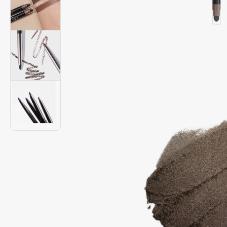
Подарки
0 - 9
Для дома
100BON
22|11
Техника
A
Acqua di Parma
Amina Daudova Brushes
Acque di Italia
Amouage
Adele for you
Amuleto Di Casa
Advante
Angiopharm
ЭКСКЛЮЗИВ
ЭКСКЛЮЗИВ
Aesop
Annbeauty
Age Stop
Anua
ЭКСКЛЮЗИВ
Apadent
AHFA Cosmetics
Apagard
Ajmal