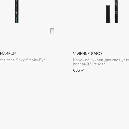
Institute Estelare
Instytutum
invisibobble
MAKEUP
VIVIENNE SABO
IS Clinical
ля глаз Sexy Smoky Eye
Карандаш-каял для глаз уст
гелевый Virtuose
663 ₽
Jo Malone London
Juliette Has A Gun
Juvena