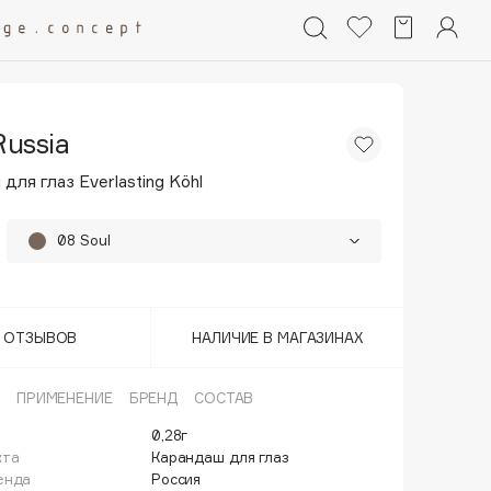
Russia
для глаз Everlasting Köhl
08 Soul
01 Onyx
02 Blink
Т ОТЗЫВОВ
НАЛИЧИЕ В МАГАЗИНАХ
03 Iconic
ПРИМЕНЕНИЕ
БРЕНД
СОСТАВ
04 Mermaid
0,28г
кта
Карандаш для глаз
05 Shook
енда
Россия