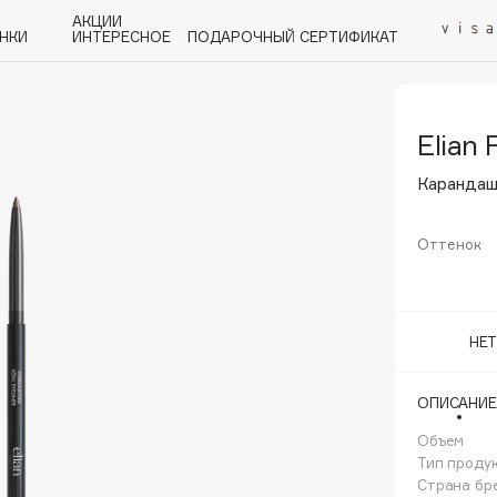
АКЦИИ
НКИ
ИНТЕРЕСНОЕ
ПОДАРОЧНЫЙ СЕРТИФИКАТ
Elian 
P
Q
R
S
T
U
V
W
Y
Z
А - Я
Карандаш 
Оттенок
Angiopharm
НЕ
KIKO Milano
Estée Lauder
ОПИСАНИЕ
Clarins
Объем
Тип проду
Страна бр