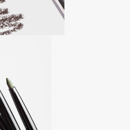
Eva Mosaic
Ex Nihilo
EXOARI L
Fragrance Du Bois
Frederic Malle
Frudia
Funny Organix