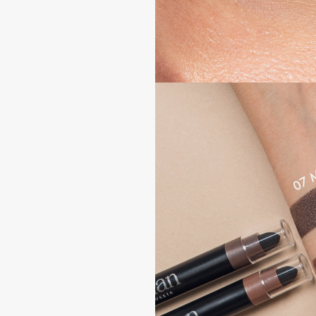
BLOME
C
Cadence
Chupa Chups
Capelli Dorati
Clarette
Carbon Theory
Clarins
Carmex
Clarins Precious
Carolina Herrera
Clinique
Catrice
Clive Christian
Celimax
Club De Nuit
Cettua
Collagenina