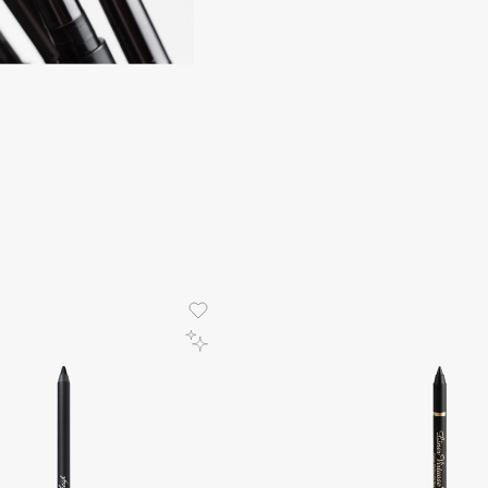
Gourmandise
Grace Day
Guerlain
Guess
Holika Holika
Holly Polly
Holy Land