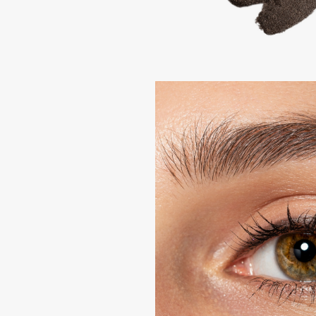
Aravia Professional
Alix Avien
Arcadia
Allies of Skin
Archetype
AMAN
B
Babor
beautyblender
Baffy
Bebble
Balmain Hair Couture
Beverly Hills Polo Club
ЭКСКЛЮЗИВ
Biodance
Banderas
Bioderma
Basicare
Biomed
Batiste
Biorepair
Beauty Bomb
Blanx
Beauty Pati
Blistex
Beautyblades
НОВИНКА