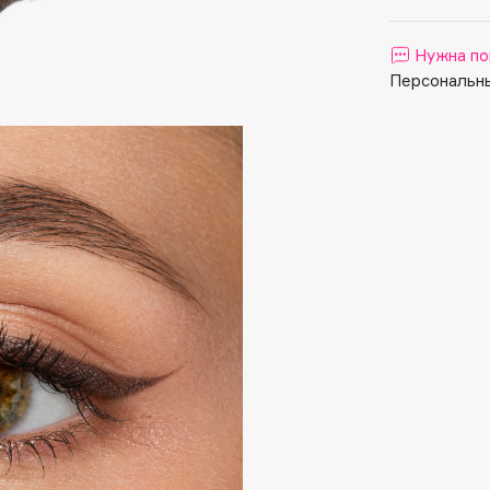
Aveda
Avene
Нужна по
Персональны
Boadicea The Victorious
Bobbi Brown
BOOMSHOP
BORK
Brunello Cucinelli
Bvlgari
by TERRY
BY WISHTREND
Byredo