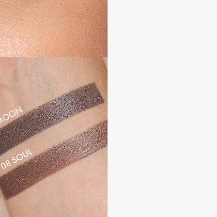
Consly
Corimo
CosRX
Cottolina
Crescina
Cunzite
Curaprox