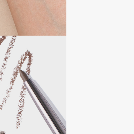
Dr.Althea
Dr.Ceuracle
Dr.Jart+
DSD de Luxe
Dyson
Estée Lauder
Etat Pur
Etude House
Etude organix