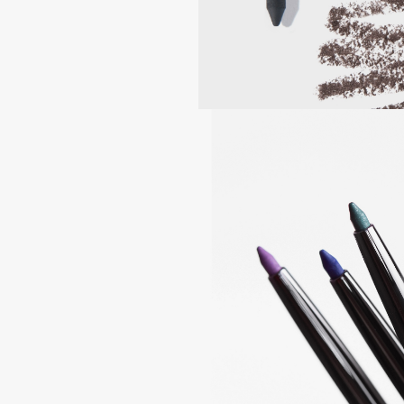
EGIA
EpilProfi
Eigshow
Erborian
Elemis
Essence
Elian Russia
Essential Parfums Paris
Elie Saab
Estrâde
F
FANE
Flipper
Farmstay
FLOEMA
Felce Azzurra
Floraïku
Fillerina
Forlle'd
ЭКСКЛЮЗИВ
Fiona Franchimon