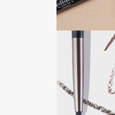
D
d'Alba
Dior
DABO
Divage
DARLING*
Dolce & Gabbana
Darphin
Dolomit
Davines
Dorco
Deonica
DP Daily Perfection
Dessange
Dr. Vranjes Firenze
E
Eat My
Ella Bartsueva Brushes
Ecolatier
EMBRACE Haircare
Ecotools
Emmanuelle Jane
EGG
Enough