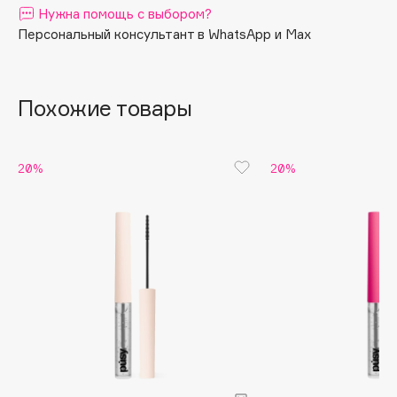
Нужна помощь с выбором?
Apagard
Персональный консультант в WhatsApp и Max
Aravia Professional
Arcadia
Archetype
Похожие товары
Architect Demidoff
ARIVE MAKEUP
20%
20%
Art&Fact
Art-Visage
Artdeco
Astra
Atelier Rebul
Augustinus Bader
Aveda
Avene