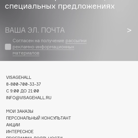
специальных предложениях
Cadence
Capelli Dorati
ВАША ЭЛ. ПОЧТА
Carbon Theory
Carmex
Согласен на получение
рассылки
Carolina Herrera
рекламно-информационных
материалов
Catrice
Celimax
Cettua
VISAGEHALL
Chupa Chups
8-800-700-33-37
Clarette
C 9:00 ДО 21:00
INFO@VISAGEHALL.RU
Clarins
Clarins Precious
НОВИНКА
МОИ ЗАКАЗЫ
Clinique
ПЕРСОНАЛЬНЫЙ КОНСУЛЬТАНТ
Clive Christian
АКЦИИ
ИНТЕРЕСНОЕ
Club De Nuit