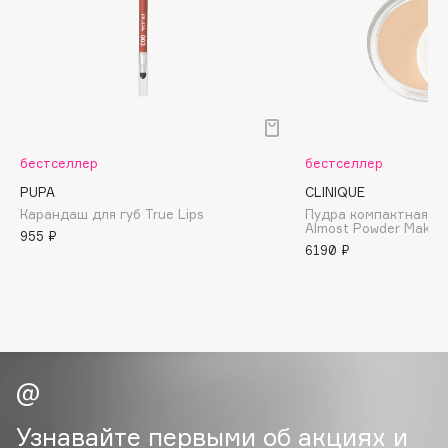
Biomed
Biorepair
Blanx
Blistex
BLOME
Boadicea The Victorious
бестселлер
бестселлер
Bobbi Brown
PUPA
CLINIQUE
BOOMSHOP
Карандаш для губ True Lips
Пудра компактная с
Almost Powder Make-
BORK
955 ₽
6190 ₽
Brunello Cucinelli
Bvlgari
by TERRY
BY WISHTREND
Byredo
Узнавайте первыми об акциях и
C