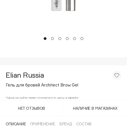
Подарки
Tom Ford
HFC
Для дома
Angiopharm
Техника
KIKO Milano
Estée Lauder
Clarins
0 - 9
Elian Russia
100BON
22|11
Гель для бровей Architect Brow Gel
*Цена на сайте может отличаться от цены в офлайн
A
НЕТ ОТЗЫВОВ
НАЛИЧИЕ В МАГАЗИНАХ
Acqua di Parma
Acque di Italia
ОПИСАНИЕ
ПРИМЕНЕНИЕ
БРЕНД
СОСТАВ