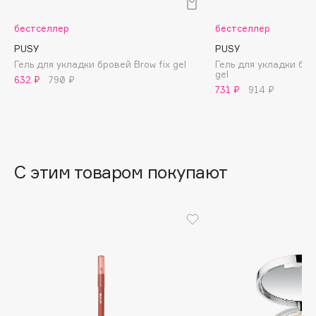
B
бестселлер
бестселлер
Babor
PUSY
PUSY
Baffy
Гель для укладки бровей Brow fix gel
Гель для укладки бро
gel
Balmain Hair Couture
632 ₽
790 ₽
ЭКСКЛЮЗИВ
731 ₽
914 ₽
Banderas
Basicare
Batiste
Beauty Bomb
С этим товаром покупают
Beauty Pati
Beautyblades
НОВИНКА
beautyblender
Bebble
Beverly Hills Polo Club
Biodance
Bioderma