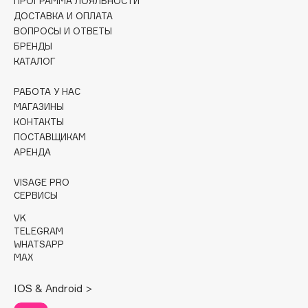
ПРОГРАММА ЛОЯЛЬНОСТИ
Collagenina
ДОСТАВКА И ОПЛАТА
Consly
ВОПРОСЫ И ОТВЕТЫ
БРЕНДЫ
Corimo
КАТАЛОГ
CosRX
Cottolina
РАБОТА У НАС
Crescina
МАГАЗИНЫ
КОНТАКТЫ
Cunzite
ПОСТАВЩИКАМ
Curaprox
АРЕНДА
VISAGE PRO
D
СЕРВИСЫ
VK
d'Alba
TELEGRAM
DABO
WHATSAPP
MAX
DARLING*
Darphin
IOS & Android >
Davines