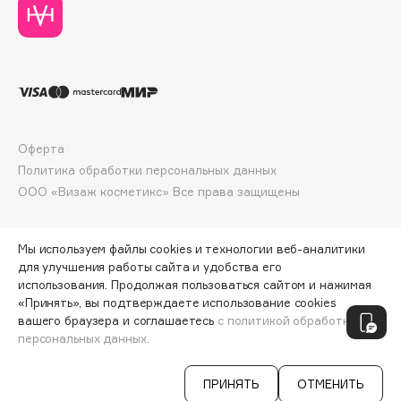
Deonica
Dessange
Dior
Divage
Dolce & Gabbana
Dolomit
Оферта
Dorco
Политика обработки персональных данных
DP Daily Perfection
ООО «Визаж косметикс» Все права защищены
Dr. Vranjes Firenze
Dr.Althea
Мы используем файлы cookies и технологии веб-аналитики
Dr.Ceuracle
для улучшения работы сайта и удобства его
использования. Продолжая пользоваться сайтом и нажимая
Dr.Jart+
«Принять», вы подтверждаете использование cookies
ПО ЗОЛОТОЙ КАРТЕ:
725 ₽
DSD de Luxe
вашего браузера и соглашаетесь
с политикой обработки
персональных данных.
Dyson
ДОБАВИТЬ В КОРЗИНУ
805 ₽
ПРИНЯТЬ
ОТМЕНИТЬ