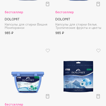
Подарки
Tom Ford
HFC
Для дома
бестселлер
бестселлер
Angiopharm
DOLOMIT
DOLOMIT
Техника
KIKO Milano
Капсулы для стирки Вишня
Капсулы для стирки белья,
Монморанси
Тропические фрукты и цветы
Estée Lauder
985 ₽
985 ₽
Clarins
0 - 9
100BON
22|11
A
Acqua di Parma
Acque di Italia
бестселлер