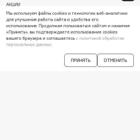
АКЦИИ
Essential Parfums Paris
ИНТЕРЕСНОЕ
Мы используем файлы cookies и технологии веб-аналитики
Estrâde
ПРОГРАММА ЛОЯЛЬНОСТИ
для улучшения работы сайта и удобства его
Estée Lauder
ДОСТАВКА И ОПЛАТА
использования. Продолжая пользоваться сайтом и нажимая
ВОПРОСЫ И ОТВЕТЫ
«Принять», вы подтверждаете использование cookies
Etat Pur
вашего браузера и соглашаетесь
с политикой обработки
БРЕНДЫ
Etude House
персональных данных.
КАТАЛОГ
Etude organix
Eva Mosaic
РАБОТА У НАС
ПРИНЯТЬ
ОТМЕНИТЬ
МАГАЗИНЫ
Ex Nihilo
КОНТАКТЫ
EXOARI L
ПОСТАВЩИКАМ
АРЕНДА
F
VISAGE PRO
СЕРВИСЫ
FANE
VK
Farmstay
TELEGRAM
WHATSAPP
Felce Azzurra
MAX
Fillerina