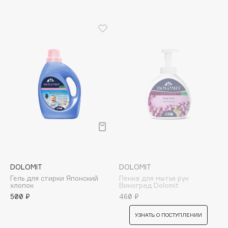
Biomed
Biorepair
Blanx
Blistex
BLOME
Boadicea The Victorious
Bobbi Brown
BOOMSHOP
BORK
Brunello Cucinelli
Bvlgari
by TERRY
DOLOMIT
DOLOMIT
BY WISHTREND
Гель для стирки Японский
Пенка для мытья рук
хлопок
Виноград Dolomit
Byredo
500 ₽
460 ₽
УЗНАТЬ О ПОСТУПЛЕНИИ
C