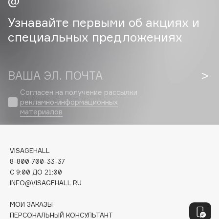
E
Узнавайте первыми об акциях и
Eat My
специальных предложениях
Ecolatier
Ecotools
EGIA
ВАША ЭЛ. ПОЧТА
Eigshow
Согласен на получение
рассылки
Elemis
рекламно-информационных
Elian Russia
материалов
Elie Saab
Ella Bartsueva Brushes
EMBRACE Haircare
VISAGEHALL
Emmanuelle Jane
8-800-700-33-37
C 9:00 ДО 21:00
Enough
INFO@VISAGEHALL.RU
EpilProfi
Erborian
МОИ ЗАКАЗЫ
ПЕРСОНАЛЬНЫЙ КОНСУЛЬТАНТ
Essence