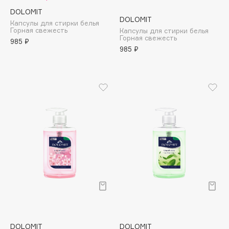
Adele for you
DOLOMIT
Финал лета
DOLOMIT
Advante
Капсулы для стирки белья
ЭКСКЛЮЗИВ
Горная свежесть
Капсулы для стирки белья
1 АВГ - 31 АВГ
Aesop
Горная свежесть
985 ₽
985 ₽
Age Stop
ЭКСКЛЮЗИВ
AHFA Cosmetics
Ajmal
Alix Avien
Allies of Skin
AMAN
Amina Daudova Brushes
Amouage
Amuleto Di Casa
Angiopharm
ЭКСКЛЮЗИВ
Annbeauty
Anua
Apadent
DOLOMIT
DOLOMIT