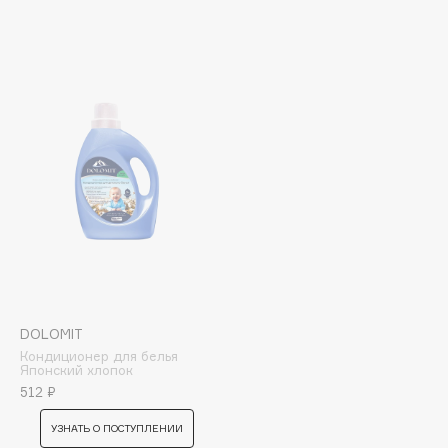
Cadence
Capelli Dorati
Carbon Theory
Carmex
Carolina Herrera
Catrice
Celimax
Cettua
Chupa Chups
Clarette
Clarins
DOLOMIT
Clarins Precious
НОВИНКА
Кондиционер для белья
Японский хлопок
Clinique
512 ₽
Clive Christian
УЗНАТЬ О ПОСТУПЛЕНИИ
Club De Nuit