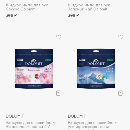
Жидкое мыло для рук
Жидкое мыло для рук
Apagard
Сакура Dolomit
Зеленый чай Dolomit
Aravia Professional
306 ₽
306 ₽
Arcadia
Archetype
Architect Demidoff
ARIVE MAKEUP
Art&Fact
Art-Visage
Artdeco
Astra
Atelier Rebul
Augustinus Bader
Aveda
Avene
DOLOMIT
DOLOMIT
Капсулы для стирки белья
Капсулы для стирки белья
Вишня монморанси 4в1
универсальные Горная