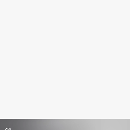
Deonica
Dessange
Dior
Divage
Dolce & Gabbana
Dolomit
Dorco
DP Daily Perfection
Dr. Vranjes Firenze
Dr.Althea
Dr.Ceuracle
Dr.Jart+
DSD de Luxe
Dyson