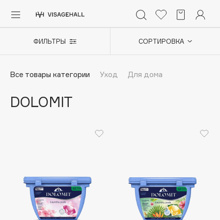
Главная
/
Бренды
/
Dolomit
(11)
Каталог
ФИЛЬТРЫ
СОРТИРОВКА
Аутлет
0 - 9
A
B
C
D
E
F
G
H
I
J
K
L
M
N
O
P
Q
R
S
Все товары категории
Уход
Для дома
Солнечная линия
Макияж
DOLOMIT
ПОПУЛЯРНЫЕ
Уход
Ароматы
Dior
Nashi Argan
Азия
d'Alba
Для мужчин
Zielinski & Rozen
SHIKstudio
Детям
Romanovamakeup