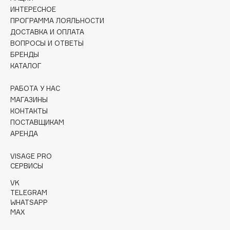
Collagenina
ИНТЕРЕСНОЕ
Consly
ПРОГРАММА ЛОЯЛЬНОСТИ
ДОСТАВКА И ОПЛАТА
Corimo
ВОПРОСЫ И ОТВЕТЫ
CosRX
БРЕНДЫ
Cottolina
КАТАЛОГ
Crescina
РАБОТА У НАС
Cunzite
МАГАЗИНЫ
Curaprox
КОНТАКТЫ
ПОСТАВЩИКАМ
АРЕНДА
D
VISAGE PRO
d'Alba
СЕРВИСЫ
DABO
VK
TELEGRAM
DARLING*
WHATSAPP
Darphin
MAX
Davines