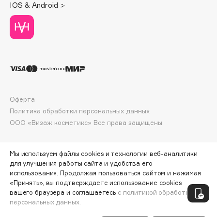
IOS & Android >
Deonica
Dessange
Dior
Divage
Dolce & Gabbana
Dolomit
Dorco
Оферта
DP Daily Perfection
Политика обработки персональных данных
Dr. Vranjes Firenze
ООО «Визаж косметикс» Все права защищены
Dr.Althea
Dr.Ceuracle
Мы используем файлы cookies и технологии веб-аналитики
Dr.Jart+
для улучшения работы сайта и удобства его
DSD de Luxe
использования. Продолжая пользоваться сайтом и нажимая
«Принять», вы подтверждаете использование cookies
Dyson
ПО ЗОЛОТОЙ КАРТЕ:
296 ₽
вашего браузера и соглашаетесь
с политикой обработки
персональных данных.
ДОБАВИТЬ В КОРЗИНУ
370 ₽