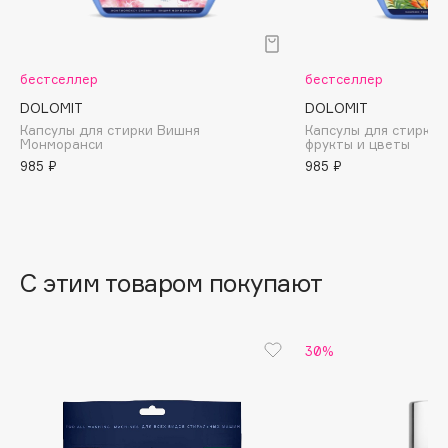
B
Babor
бестселлер
бестселлер
Baffy
DOLOMIT
DOLOMIT
Balmain Hair Couture
ЭКСКЛЮЗИВ
Капсулы для стирки Вишня
Капсулы для стирки 
Banderas
Монморанси
фрукты и цветы
985 ₽
985 ₽
Basicare
Batiste
Beauty Bomb
Beauty Pati
С этим товаром покупают
Beautyblades
НОВИНКА
beautyblender
Bebble
30%
Beverly Hills Polo Club
Biodance
Bioderma