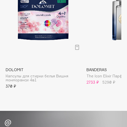
Biomed
Biorepair
Blanx
Blistex
BLOME
Boadicea The Victorious
Bobbi Brown
BOOMSHOP
BORK
DOLOMIT
BANDERAS
Brunello Cucinelli
Капсулы для стирки белья Вишня
The Icon Elixir Парф
монморанси 4в1
Bvlgari
2733 ₽
5290 ₽
370 ₽
by TERRY
BY WISHTREND
Byredo
C