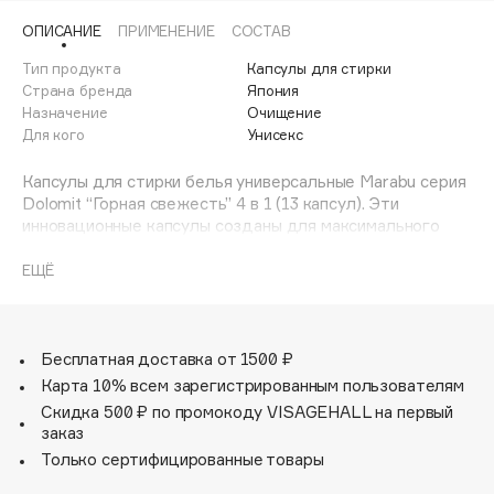
Adele for you
ОПИСАНИЕ
ПРИМЕНЕНИЕ
СОСТАВ
Финал лета
Advante
ЭКСКЛЮЗИВ
Тип продукта
Капсулы для стирки
1 АВГ - 31 АВГ
Aesop
Страна бренда
Япония
Age Stop
Назначение
Очищение
ЭКСКЛЮЗИВ
Для кого
Унисекс
AHFA Cosmetics
Ajmal
Капсулы для стирки белья универсальные Marabu серия
Dolomit “Горная свежесть” 4 в 1 (13 капсул). Эти
Alix Avien
инновационные капсулы созданы для максимального
Allies of Skin
удобства и эффективности стирки, предлагая
комплексное решение для всех ваших потребностей.
AMAN
ЕЩЁ
“Горная свежесть”- это не просто аромат, это
Amina Daudova Brushes
ощущение чистоты горного воздуха, пробуждающее
Amouage
ваши чувства. Капсулы Marabu Dolomit подходят для
стирки всех видов тканей, бережно ухаживая за вашими
Бесплатная доставка от 1500 ₽
Amuleto Di Casa
вещами. Благодаря уникальной формуле, капсулы
Карта 10% всем зарегистрированным пользователям
Angiopharm
ЭКСКЛЮЗИВ
отлично справляются с различными видами загрязнений,
Скидка 500 ₽ по промокоду VISAGEHALL на первый
даже со сложными пятнами, возвращая вашему белью
Annbeauty
заказ
первозданную чистоту. Каждая капсула содержит
Anua
Только сертифицированные товары
концентрированный парфюмированный гель,
Apadent
кондиционер и пятновыводитель, что обеспечивает