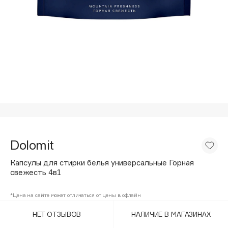
Подарки
Tom Ford
HFC
Для дома
Angiopharm
Техника
KIKO Milano
Estée Lauder
Clarins
0 - 9
100BON
Dolomit
22|11
Капсулы для стирки белья универсальные Горная
свежесть 4в1
A
*Цена на сайте может отличаться от цены в офлайн
Acqua di Parma
НЕТ ОТЗЫВОВ
НАЛИЧИЕ В МАГАЗИНАХ
Acque di Italia