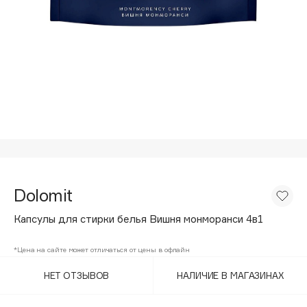
Подарки
Tom Ford
HFC
Для дома
Angiopharm
Техника
KIKO Milano
Estée Lauder
Clarins
0 - 9
100BON
Dolomit
22|11
Капсулы для стирки белья Вишня монморанси 4в1
A
*Цена на сайте может отличаться от цены в офлайн
НЕТ ОТЗЫВОВ
НАЛИЧИЕ В МАГАЗИНАХ
Acqua di Parma
Acque di Italia