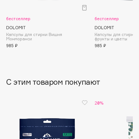
B
Babor
бестселлер
бестселлер
Baffy
DOLOMIT
DOLOMIT
Balmain Hair Couture
Капсулы для стирки Вишня
Капсулы для стирки 
ЭКСКЛЮЗИВ
Монморанси
фрукты и цветы
Banderas
985 ₽
985 ₽
Basicare
Batiste
Beauty Bomb
Beauty Pati
С этим товаром покупают
Beautyblades
НОВИНКА
beautyblender
20%
Bebble
Beverly Hills Polo Club
Biodance
Bioderma