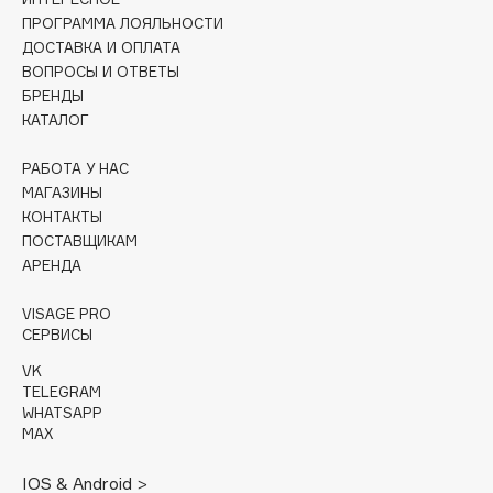
Collagenina
ПРОГРАММА ЛОЯЛЬНОСТИ
Consly
ДОСТАВКА И ОПЛАТА
ВОПРОСЫ И ОТВЕТЫ
Corimo
БРЕНДЫ
CosRX
КАТАЛОГ
Cottolina
Crescina
РАБОТА У НАС
МАГАЗИНЫ
Cunzite
КОНТАКТЫ
Curaprox
ПОСТАВЩИКАМ
АРЕНДА
D
VISAGE PRO
СЕРВИСЫ
d'Alba
VK
DABO
TELEGRAM
WHATSAPP
DARLING*
MAX
Darphin
Davines
IOS & Android >