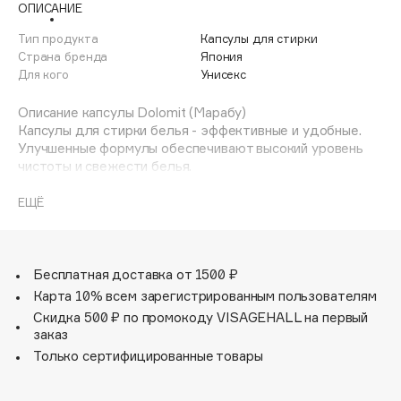
ОПИСАНИЕ
Adele for you
Финал лета
Advante
Тип продукта
Капсулы для стирки
ЭКСКЛЮЗИВ
Страна бренда
Япония
1 АВГ - 31 АВГ
Aesop
Для кого
Унисекс
Age Stop
ЭКСКЛЮЗИВ
Описание капсулы Dolomit (Марабу)
AHFA Cosmetics
Капсулы для стирки белья - эффективные и удобные.
Ajmal
Улучшенные формулы обеспечивают высокий уровень
чистоты и свежести белья.
Alix Avien
“Вишня Монморанси” (52 капсулы)
Allies of Skin
1 капсула = 2,5 кг белья. Работают при температуре от
ЕЩЁ
AMAN
20°С
Без фосфатов и агрессивных веществ
Amina Daudova Brushes
• Подходят для септиков и загородных домов
Amouage
• Легко выполаскиваются и не оставляют разводов
Бесплатная доставка от 1500 ₽
• Биоразлагаемая пленка мгновенно растворяется в
Amuleto Di Casa
Карта 10% всем зарегистрированным пользователям
воде
Скидка 500 ₽ по промокоду VISAGEHALL на первый
Angiopharm
ЭКСКЛЮЗИВ
• Удобно хранить: специальный контейнер не
заказ
пропускает воздух и влагу
Annbeauty
Только сертифицированные товары
• Безопасная формула: без хлора, фосфатов,
Anua
агрессивных ПАВ
Apadent
• Гигиеническое глубокое очищение. Удаляют сложные