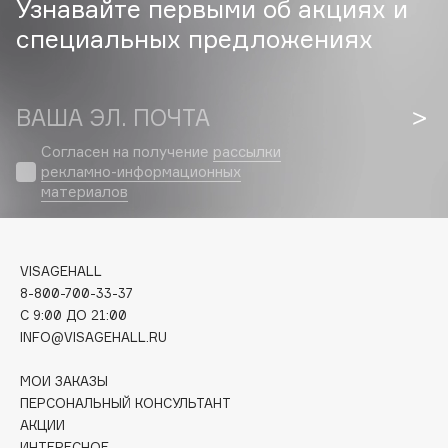
Узнавайте первыми об акциях и
специальных предложениях
Cadence
Capelli Dorati
Carbon Theory
ВАША ЭЛ. ПОЧТА
Carmex
Carolina Herrera
Согласен на получение
рассылки
рекламно-информационных
Catrice
материалов
Celimax
Cettua
Chupa Chups
VISAGEHALL
Clarette
8-800-700-33-37
C 9:00 ДО 21:00
Clarins
INFO@VISAGEHALL.RU
Clarins Precious
Clinique
МОИ ЗАКАЗЫ
Clive Christian
ПЕРСОНАЛЬНЫЙ КОНСУЛЬТАНТ
АКЦИИ
Club De Nuit
ИНТЕРЕСНОЕ