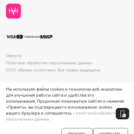
Deonica
Dessange
Dior
Divage
Dolce & Gabbana
Dolomit
Dorco
Оферта
DP Daily Perfection
Политика обработки персональных данных
ООО «Визаж косметикс» Все права защищены
Dr. Vranjes Firenze
Dr.Althea
Dr.Ceuracle
Мы используем файлы cookies и технологии веб-аналитики
для улучшения работы сайта и удобства его
Dr.Jart+
использования. Продолжая пользоваться сайтом и нажимая
DSD de Luxe
«Принять», вы подтверждаете использование cookies
ПО ЗОЛОТОЙ КАРТЕ:
296 ₽
Dyson
вашего браузера и соглашаетесь
с политикой обработки
персональных данных.
ДОБАВИТЬ В КОРЗИНУ
370 ₽