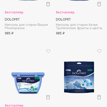
Подарки
Tom Ford
HFC
Для дома
бестселлер
бестселлер
Angiopharm
DOLOMIT
DOLOMIT
Техника
KIKO Milano
Капсулы для стирки Вишня
Капсулы для стирки белья,
Монморанси
Тропические фрукты и цветы
Estée Lauder
985 ₽
985 ₽
Clarins
0 - 9
100BON
22|11
A
Acqua di Parma
Acque di Italia
бестселлер