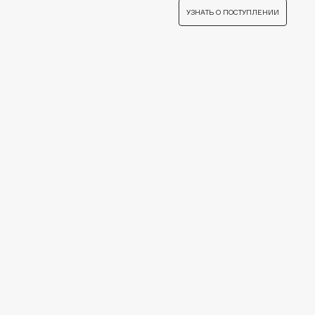
Biomed
УЗНАТЬ О ПОСТУПЛЕНИИ
Biorepair
Blanx
Blistex
BLOME
Boadicea The Victorious
Bobbi Brown
BOOMSHOP
BORK
Brunello Cucinelli
Bvlgari
by TERRY
BY WISHTREND
Byredo
C