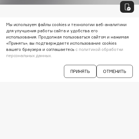
Deonica
Dessange
VISAGEHALL
Dior
Мы используем файлы cookies и технологии веб-аналитики
8-800-700-33-37
Divage
для улучшения работы сайта и удобства его
C 9:00 ДО 21:00
использования. Продолжая пользоваться сайтом и нажимая
Dolce & Gabbana
INFO@VISAGEHALL.RU
«Принять», вы подтверждаете использование cookies
Dolomit
вашего браузера и соглашаетесь
с политикой обработки
МОИ ЗАКАЗЫ
персональных данных.
Dorco
ПЕРСОНАЛЬНЫЙ КОНСУЛЬТАНТ
DP Daily Perfection
АКЦИИ
ПРИНЯТЬ
ОТМЕНИТЬ
Dr. Vranjes Firenze
ИНТЕРЕСНОЕ
Dr.Althea
ПРОГРАММА ЛОЯЛЬНОСТИ
ДОСТАВКА И ОПЛАТА
Dr.Ceuracle
ВОПРОСЫ И ОТВЕТЫ
Dr.Jart+
БРЕНДЫ
DSD de Luxe
КАТАЛОГ
Dyson
РАБОТА У НАС
МАГАЗИНЫ
КОНТАКТЫ