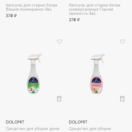
Капсулы для стирки белья
Капсулы для стирки белья
Apagard
Вишня монморанси 4в1
универсальные Горная
свежесть 4в1
Aravia Professional
370 ₽
370 ₽
Arcadia
Archetype
Architect Demidoff
ARIVE MAKEUP
Art&Fact
Art-Visage
Artdeco
Astra
Atelier Rebul
Augustinus Bader
Aveda
Avene
DOLOMIT
DOLOMIT
Средство для уборки дома
Средство для уборки