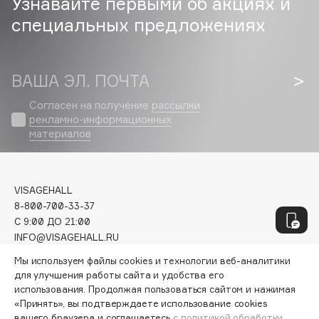
Узнавайте первыми об акциях и
Genosys
ЭКСКЛЮЗИВ
специальных предложениях
Geomar
Giardino Magico
Gillette
ВАША ЭЛ. ПОЧТА
Givenchy
Согласен на получение
рассылки
Global Keratin
рекламно-информационных
Global White
материалов
Gourmandise
Grace Day
Guerlain
VISAGEHALL
Guess
8-800-700-33-37
C 9:00 ДО 21:00
INFO@VISAGEHALL.RU
H
Мы используем файлы cookies и технологии веб-аналитики
МОИ ЗАКАЗЫ
для улучшения работы сайта и удобства его
ПЕРСОНАЛЬНЫЙ КОНСУЛЬТАНТ
Hadat Cosmetics
использования. Продолжая пользоваться сайтом и нажимая
АКЦИИ
«Принять», вы подтверждаете использование cookies
Hamis
ИНТЕРЕСНОЕ
вашего браузера и соглашаетесь
с политикой обработки