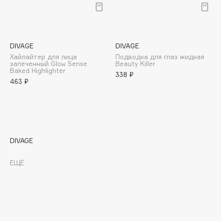
E
Eat My
Ecolatier
DIVAGE
DIVAGE
Ecotools
Хайлайтер для лица
Подводка для глаз жидкая
запеченный Glow Sense
Beauty Killer
EGIA
Baked Highlighter
338 ₽
Eigshow
463 ₽
Elemis
Elian Russia
Elie Saab
Ella Bartsueva Brushes
DIVAGE
EMBRACE Haircare
Emmanuelle Jane
ЕЩЁ
Enough
EpilProfi
Erborian
Essence