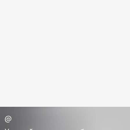
Fiona Franchimon
Flipper
FLOEMA
Floraïku
Forlle'd
ЭКСКЛЮЗИВ
Fragrance Du Bois
Frederic Malle
Frudia
Funny Organix
G
Garnier
Gecko
Geltek