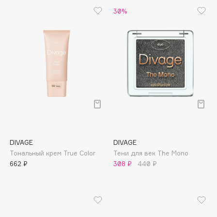
B
30%
Babor
Baffy
Balmain Hair Couture
ЭКСКЛЮЗИВ
Banderas
Basicare
Batiste
Beauty Bomb
Beauty Pati
Beautyblades
НОВИНКА
DIVAGE
DIVAGE
beautyblender
Тональный крем True Color
Тени для век The Mono
662 ₽
308 ₽
440 ₽
Bebble
Beverly Hills Polo Club
Biodance
Bioderma