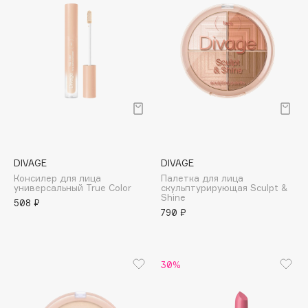
Biomed
Biorepair
Blanx
Blistex
BLOME
Boadicea The Victorious
Bobbi Brown
BOOMSHOP
BORK
DIVAGE
DIVAGE
Brunello Cucinelli
Консилер для лица
Палетка для лица
универсальный True Color
скульптурирующая Sculpt &
Bvlgari
Shine
508 ₽
790 ₽
by TERRY
BY WISHTREND
Byredo
30%
C