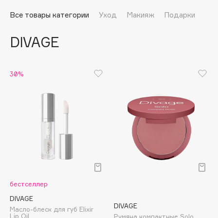
Подарки
Tom Ford
Все товары категории
Уход
Макияж
Подарки
HFC
Для дома
Angiopharm
DIVAGE
Техника
KIKO Milano
Estée Lauder
Clarins
30%
0 - 9
100BON
22|11
A
бестселлер
Acqua di Parma
DIVAGE
DIVAGE
Масло-блеск для губ Elixir
Acque di Italia
Lip Oil
Румяна компактные Solo