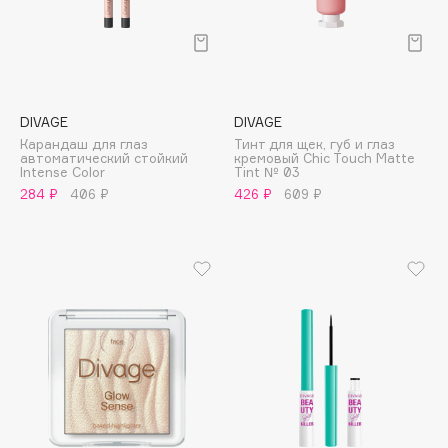
Deonica
Dessange
Dior
Divage
DIVAGE
DIVAGE
Dolce & Gabbana
Карандаш для глаз
Тинт для щек, губ и глаз
Dolomit
автоматический стойкий
кремовый Chic Touch Matte
Intense Color
Tint № 03
Dorco
284 ₽
406 ₽
426 ₽
609 ₽
DP Daily Perfection
Dr. Vranjes Firenze
Dr.Althea
Dr.Ceuracle
Dr.Jart+
DSD de Luxe
Dyson