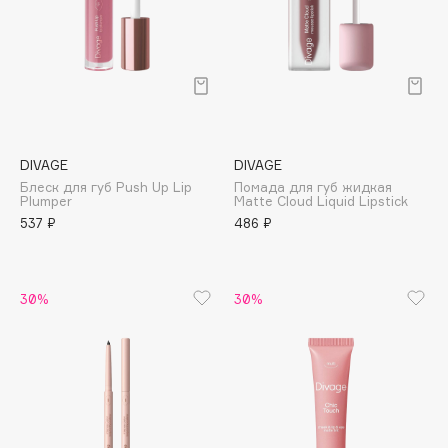
Collagenina
Consly
Corimo
CosRX
Cottolina
Crescina
DIVAGE
DIVAGE
Cunzite
Блеск для губ Push Up Lip
Помада для губ жидкая
Plumper
Matte Cloud Liquid Lipstick
Curaprox
537 ₽
486 ₽
D
30%
30%
d'Alba
DABO
DARLING*
Darphin
Davines