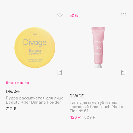
Apagard
Aravia Professional
30%
Arcadia
Archetype
Architect Demidoff
ARIVE MAKEUP
Art&Fact
Art-Visage
Artdeco
Astra
бестселлер
Atelier Rebul
DIVAGE
DIVAGE
Пудра рассыпчатая для лица
Augustinus Bader
Beauty Killer Banana Powder
Тинт для щек, губ и глаз
Aveda
кремовый Chic Touch Matte
712 ₽
Tint № 01
Avene
426 ₽
609 ₽