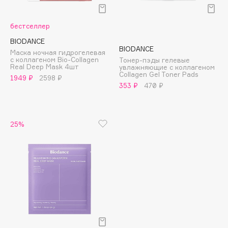
Подарки
Tom Ford
HFC
Для дома
бестселлер
Angiopharm
BIODANCE
Техника
KIKO Milano
BIODANCE
Маска ночная гидрогелевая
с коллагеном Bio-Collagen
Estée Lauder
Тонер-пэды гелевые
Real Deep Mask 4шт
увлажняющие с коллагеном
Clarins
Collagen Gel Toner Pads
1949 ₽
2598 ₽
353 ₽
470 ₽
0 - 9
25%
100BON
22|11
A
Acqua di Parma
Acque di Italia