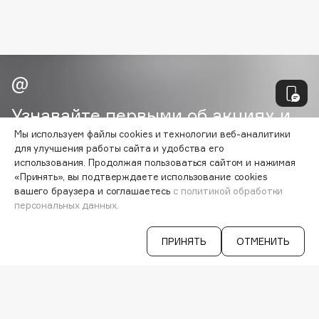
Biomed
Biorepair
Blanx
Blistex
BLOME
Boadicea The Victorious
Узнавайте первыми об акциях и
Bobbi Brown
специальных предложениях
Мы используем файлы cookies и технологии веб-аналитики
BOOMSHOP
для улучшения работы сайта и удобства его
использования. Продолжая пользоваться сайтом и нажимая
BORK
«Принять», вы подтверждаете использование cookies
Brunello Cucinelli
ВАША ЭЛ. ПОЧТА
вашего браузера и соглашаетесь
с политикой обработки
Bvlgari
персональных данных.
Согласен на получение
рассылки
by TERRY
рекламно-информационных
ПРИНЯТЬ
ОТМЕНИТЬ
BY WISHTREND
материалов
Byredo
VISAGEHALL
C
8-800-700-33-37