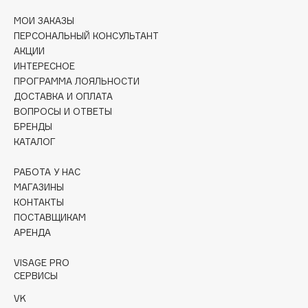
Collagenina
МОИ ЗАКАЗЫ
Consly
ПЕРСОНАЛЬНЫЙ КОНСУЛЬТАНТ
Corimo
АКЦИИ
ИНТЕРЕСНОЕ
CosRX
ПРОГРАММА ЛОЯЛЬНОСТИ
Cottolina
ДОСТАВКА И ОПЛАТА
Crescina
ВОПРОСЫ И ОТВЕТЫ
Cunzite
БРЕНДЫ
КАТАЛОГ
Curaprox
РАБОТА У НАС
МАГАЗИНЫ
D
КОНТАКТЫ
ПОСТАВЩИКАМ
d'Alba
АРЕНДА
DABO
DARLING*
VISAGE PRO
СЕРВИСЫ
Darphin
VK
Davines