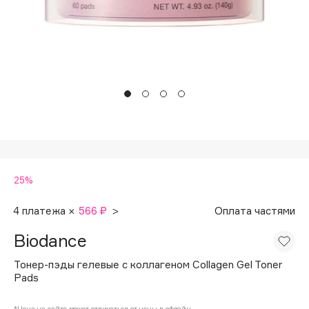
Подарки
Tom Ford
HFC
Для дома
Angiopharm
Техника
KIKO Milano
Estée Lauder
Clarins
0 - 9
25%
100BON
22|11
4 платежа ×
566 ₽
>
Оплата частями
Biodance
A
Тонер-пэды гелевые с коллагеном Collagen Gel Toner
Pads
Acqua di Parma
Acque di Italia
*Цена на сайте может отличаться от цены в офлайн