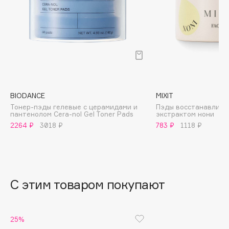
B
Babor
Baffy
Balmain Hair Couture
ЭКСКЛЮЗИВ
Banderas
Basicare
BIODANCE
MIXIT
Batiste
Тонер-пэды гелевые с церамидами и
Пэды восстанавлива
пантенолом Cera-nol Gel Toner Pads
экстрактом нони
Beauty Bomb
2264 ₽
3018 ₽
783 ₽
1118 ₽
Beauty Pati
Beautyblades
НОВИНКА
beautyblender
Bebble
С этим товаром покупают
Beverly Hills Polo Club
Biodance
Bioderma
25%