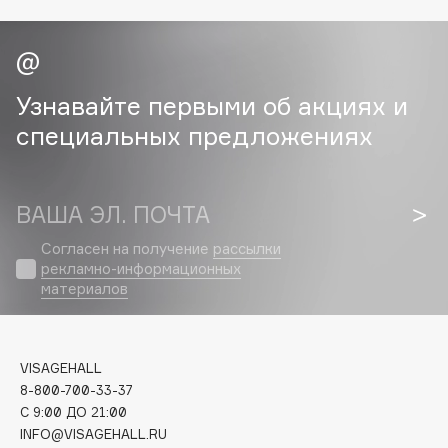
Cadence
Capelli Dorati
Carbon Theory
Узнавайте первыми об акциях и
Carmex
специальных предложениях
Carolina Herrera
Catrice
Celimax
ВАША ЭЛ. ПОЧТА
Cettua
Согласен на получение
рассылки
Chupa Chups
рекламно-информационных
материалов
Clarette
Clarins
Clarins Precious
НОВИНКА
VISAGEHALL
Clinique
8-800-700-33-37
Clive Christian
C 9:00 ДО 21:00
Club De Nuit
INFO@VISAGEHALL.RU