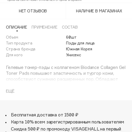
Adele for you
Финал лета
НЕТ ОТЗЫВОВ
НАЛИЧИЕ В МАГАЗИНАХ
Advante
ЭКСКЛЮЗИВ
1 АВГ - 31 АВГ
Aesop
ОПИСАНИЕ
ПРИМЕНЕНИЕ
СОСТАВ
Age Stop
ЭКСКЛЮЗИВ
Объем
60шт
AHFA Cosmetics
Тип продукта
Пэды для лица
Ajmal
Страна бренда
Южная Корея
Для кого
Унисекс
Alix Avien
Allies of Skin
Гелевые тонер-пэды с коллагеном Biodance Collagen Gel
AMAN
Toner Pads повышают эластичность и тургор кожи,
способствуют сужению расширенных пор. Обладают
Amina Daudova Brushes
экспресс-действием: избавляют от сухости и
Amouage
стянутости, увлажняют и готовят кожу к макияжу,
ЕЩЁ
тонизируют и улучшают цвет лица. Содержат коллаген,
Amuleto Di Casa
комплекс пептидов, гиалуроновую кислоту и
Angiopharm
ЭКСКЛЮЗИВ
галактомисис.
Annbeauty
Бесплатная доставка от 1500 ₽
Карта 10% всем зарегистрированным пользователям
Anua
Скидка 500 ₽ по промокоду VISAGEHALL на первый
Apadent