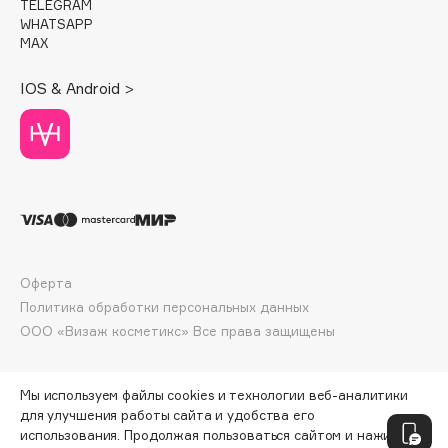
TELEGRAM
Deonica
WHATSAPP
MAX
Dessange
Dior
IOS & Android >
Divage
Dolce & Gabbana
Dolomit
Dorco
DP Daily Perfection
Dr. Vranjes Firenze
Dr.Althea
Оферта
Dr.Ceuracle
Политика обработки персональных данных
Dr.Jart+
ООО «Визаж косметикс» Все права защищены
DSD de Luxe
Dyson
Мы используем файлы cookies и технологии веб-аналитики
для улучшения работы сайта и удобства его
использования. Продолжая пользоваться сайтом и нажимая