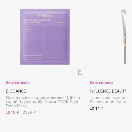
Biomed
Biorepair
Blanx
Blistex
BLOME
Boadicea The Victorious
Bobbi Brown
BOOMSHOP
BORK
Brunello Cucinelli
бестселлер
бестселлер
Bvlgari
BIODANCE
INFLUENCE BEAUTY
by TERRY
Маска ночная гидрогелевая с ПДРН и
Тональная основа у
BY WISHTREND
икрой Rejuvenating Caviar PDRN Real
Skinnovation Hydra
Deep Mask
1047 ₽
Byredo
1949 ₽
2598 ₽
C