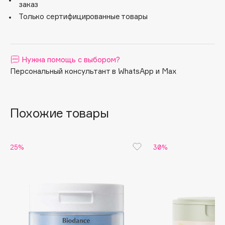
заказ
Apagard
Только сертифицированные товары
Aravia Professional
Arcadia
Archetype
Нужна помощь с выбором?
Architect Demidoff
Персональный консультант в WhatsApp и Max
ARIVE MAKEUP
Art&Fact
Похожие товары
Art-Visage
Artdeco
Astra
25%
30%
Atelier Rebul
Augustinus Bader
Aveda
Avene