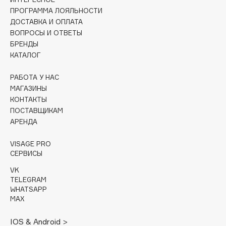
Collagenina
ПРОГРАММА ЛОЯЛЬНОСТИ
Consly
ДОСТАВКА И ОПЛАТА
ВОПРОСЫ И ОТВЕТЫ
Corimo
БРЕНДЫ
CosRX
КАТАЛОГ
Cottolina
Crescina
РАБОТА У НАС
МАГАЗИНЫ
Cunzite
КОНТАКТЫ
Curaprox
ПОСТАВЩИКАМ
АРЕНДА
D
VISAGE PRO
СЕРВИСЫ
d'Alba
VK
DABO
TELEGRAM
WHATSAPP
DARLING*
MAX
Darphin
Davines
IOS & Android >