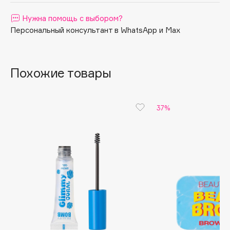
Apagard
Нужна помощь с выбором?
Aravia Professional
Персональный консультант в WhatsApp и Max
Arcadia
Archetype
Похожие товары
Architect Demidoff
ARIVE MAKEUP
Art&Fact
37%
Art-Visage
Artdeco
Astra
Atelier Rebul
Augustinus Bader
Aveda
Avene