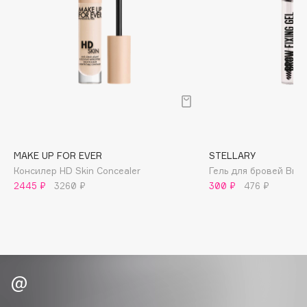
Biomed
Biorepair
Blanx
Blistex
BLOME
Boadicea The Victorious
Bobbi Brown
BOOMSHOP
MAKE UP FOR EVER
STELLARY
BORK
Консилер HD Skin Concealer
Гель для бровей Brow 
Brunello Cucinelli
2445 ₽
3260 ₽
300 ₽
476 ₽
Bvlgari
by TERRY
BY WISHTREND
Byredo
C