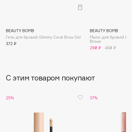
B
Babor
Baffy
BEAUTY BOMB
BEAUTY BOMB
Balmain Hair Couture
ЭКСКЛЮЗИВ
Гель для бровей Glimmy Coral Brow Gel
Мыло для бровей Bro
Brows
Banderas
372 ₽
290 ₽
460 ₽
Basicare
Batiste
Beauty Bomb
Beauty Pati
С этим товаром покупают
Beautyblades
НОВИНКА
beautyblender
25%
37%
Bebble
Beverly Hills Polo Club
Biodance
Bioderma