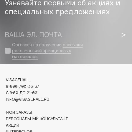
Узнавайте первыми об акциях и
специальных предложениях
Cadence
Capelli Dorati
Carbon Theory
ВАША ЭЛ. ПОЧТА
Carmex
Carolina Herrera
Согласен на получение
рассылки
рекламно-информационных
Catrice
материалов
Celimax
Cettua
Chupa Chups
VISAGEHALL
Clarette
8-800-700-33-37
C 9:00 ДО 21:00
Clarins
INFO@VISAGEHALL.RU
Clarins Precious
НОВИНКА
Clinique
МОИ ЗАКАЗЫ
ПЕРСОНАЛЬНЫЙ КОНСУЛЬТАНТ
Clive Christian
АКЦИИ
Club De Nuit
ИНТЕРЕСНОЕ