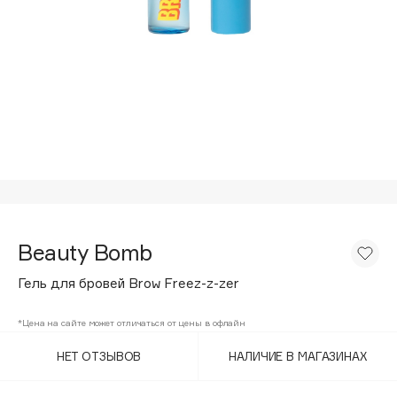
Подарки
Tom Ford
HFC
Для дома
Angiopharm
Техника
KIKO Milano
Estée Lauder
Clarins
0 - 9
100BON
Beauty Bomb
22|11
Гель для бровей Brow Freez-z-zer
A
*Цена на сайте может отличаться от цены в офлайн
НЕТ ОТЗЫВОВ
НАЛИЧИЕ В МАГАЗИНАХ
Acqua di Parma
Acque di Italia