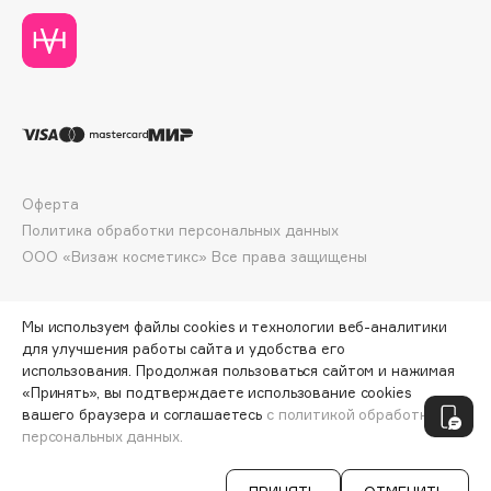
Deonica
Dessange
Dior
Divage
Dolce & Gabbana
Dolomit
Dorco
Оферта
Политика обработки персональных данных
DP Daily Perfection
ООО «Визаж косметикс» Все права защищены
Dr. Vranjes Firenze
Dr.Althea
Dr.Ceuracle
Мы используем файлы cookies и технологии веб-аналитики
для улучшения работы сайта и удобства его
Dr.Jart+
использования. Продолжая пользоваться сайтом и нажимая
DSD de Luxe
«Принять», вы подтверждаете использование cookies
ПО ЗОЛОТОЙ КАРТЕ:
324 ₽
вашего браузера и соглашаетесь
с политикой обработки
Dyson
персональных данных.
ДОБАВИТЬ В КОРЗИНУ
360 ₽