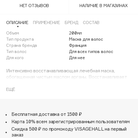
Adele for you
НЕТ ОТЗЫВОВ
НАЛИЧИЕ В МАГАЗИНАХ
Финал лета
Advante
ЭКСКЛЮЗИВ
1 АВГ - 31 АВГ
Aesop
ОПИСАНИЕ
ПРИМЕНЕНИЕ
БРЕНД
СОСТАВ
Age Stop
Объем
ЭКСКЛЮЗИВ
200мл
Тип продукта
Маска для волос
AHFA Cosmetics
Страна бренда
Франция
Ajmal
Тип волос
Для всех типов волос
Для кого
Для нее
Alix Avien
Allies of Skin
Интенсивно восстанавливающая лечебная маска,
AMAN
обогащенная чистым маслом арганы. Восстанавливает
поврежденные волосы, а также волосы, подвергшиеся
Amina Daudova Brushes
чрезмерному воздействию вредных факторов. Делает
ЕЩЁ
Amouage
волосы мягкими, блестящими и послушными. Линия
Amuleto Di Casa
увлажняющих средств Balmain Paris Hair Couture
обогащена самыми лучшими ингредиентами для
Angiopharm
ЭКСКЛЮЗИВ
достижения оптимального результата. Компоненты для
Бесплатная доставка от 1500 ₽
Annbeauty
защиты от ультрафиолета помогают уберечь волосы от
Карта 10% всем зарегистрированным пользователям
ультрафиолетового излучения и способствуют
Anua
Скидка 500 ₽ по промокоду VISAGEHALL на первый
сохранению цвета. Обеспечивает стойкость цвета
заказ
Apadent