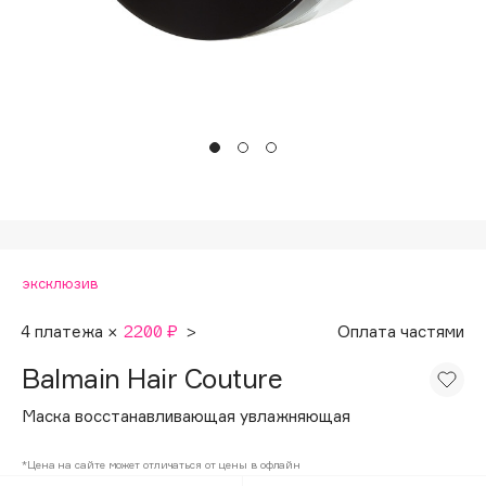
Подарки
Tom Ford
HFC
Для дома
Angiopharm
Техника
KIKO Milano
Estée Lauder
Clarins
0 - 9
эксклюзив
100BON
22|11
4 платежа ×
2200 ₽
>
Оплата частями
Balmain Hair Couture
A
Маска восcтанавливающая увлажняющая
Acqua di Parma
*Цена на сайте может отличаться от цены в офлайн
Acque di Italia