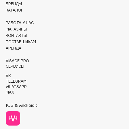
БРЕНДЫ
КАТАЛОГ
Cadence
Capelli Dorati
РАБОТА У НАС
Carbon Theory
МАГАЗИНЫ
Carmex
КОНТАКТЫ
ПОСТАВЩИКАМ
Carolina Herrera
АРЕНДА
Catrice
Celimax
VISAGE PRO
СЕРВИСЫ
Cettua
Chupa Chups
VK
TELEGRAM
Clarette
WHATSAPP
Clarins
MAX
Clarins Precious
НОВИНКА
IOS & Android >
Clinique
Clive Christian
Club De Nuit