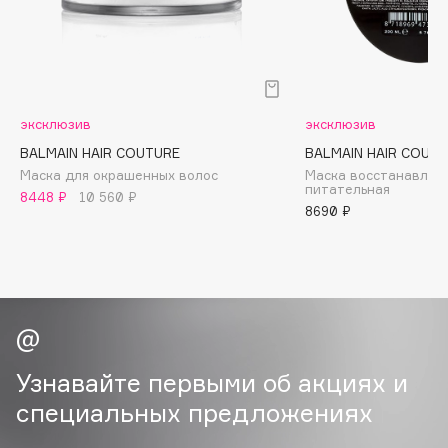
B
Babor
Baffy
Balmain Hair Couture
ЭКСКЛЮЗИВ
эксклюзив
эксклюзив
Banderas
BALMAIN HAIR COUTURE
BALMAIN HAIR COUT
Basicare
Маска для окрашенных волос
Маска восстанавли
питательная
8448 ₽
10 560 ₽
Batiste
8690 ₽
Beauty Bomb
Beauty Pati
Beautyblades
НОВИНКА
beautyblender
Bebble
Beverly Hills Polo Club
Узнавайте первыми об акциях и
Biodance
специальных предложениях
Bioderma