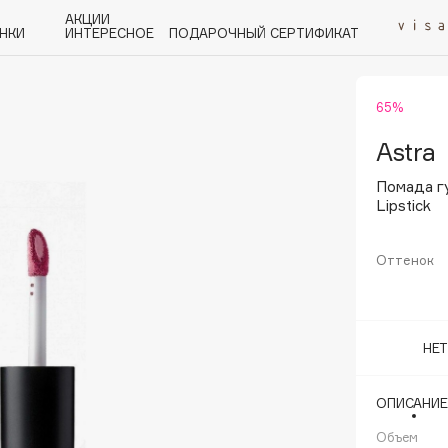
АКЦИИ
НКИ
ИНТЕРЕСНОЕ
ПОДАРОЧНЫЙ СЕРТИФИКАТ
65%
P
Q
R
S
T
U
V
W
Y
Z
А - Я
Astra
Помада гу
Lipstick
Оттенок
Angiopharm
KIKO Milano
Estée Lauder
НЕ
Clarins
ОПИСАНИЕ
Объем