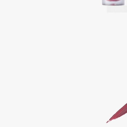
Подарки
0 - 9
Для дома
100BON
22|11
Техника
A
Acqua di Parma
Amina Daudova Brushes
Acque di Italia
Amouage
Adele for you
Amuleto Di Casa
Advante
Angiopharm
ЭКСКЛЮЗИВ
ЭКСКЛЮЗИВ
Aesop
Annbeauty
Age Stop
Anua
ЭКСКЛЮЗИВ
Apadent
AHFA Cosmetics
Apagard
Ajmal