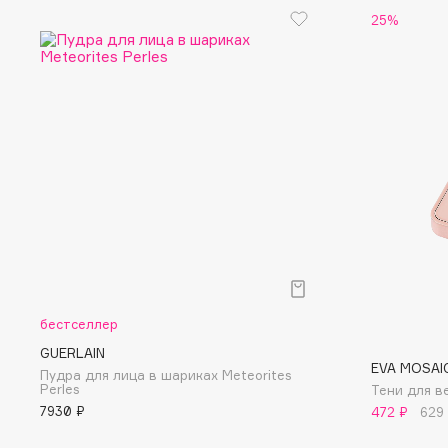
25%
Eigshow
EpilProfi
Elemis
Erborian
Elian Russia
Essence
Elie Saab
Essential Parfums Paris
F
FANE
Flipper
Farmstay
FLOEMA
Felce Azzurra
Floraïku
бестселлер
Fillerina
Forlle'd
GUERLAIN
ЭКСКЛЮЗИВ
EVA MOSAI
Пудра для лица в шариках Meteorites
Fiona Franchimon
Perles
Тени для в
7930 ₽
472 ₽
629