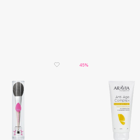
Gourmandise
Grace Day
Guerlain
Guess
45%
Holika Holika
Holly Polly
Holy Land