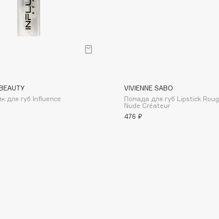
Dr.Althea
Dr.Ceuracle
Dr.Jart+
DSD de Luxe
Dyson
 BEAUTY
VIVIENNE SABO
 для губ Influence
Помада для губ Lipstick Roug
Nude Créateur
476 ₽
Estrâde
Estée Lauder
Etat Pur
Etude House