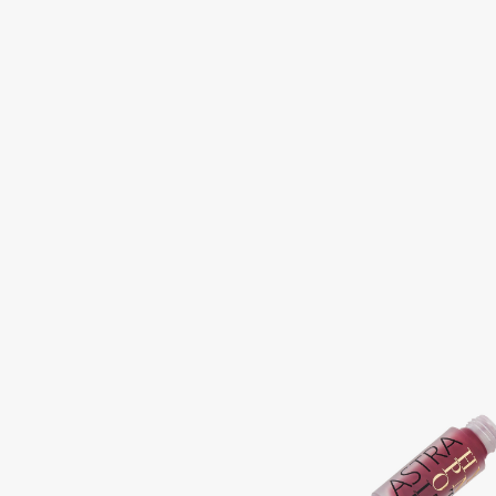
Aravia Professional
Alix Avien
Arcadia
Allies of Skin
Archetype
AMAN
B
Babor
beautyblender
Baffy
Bebble
Balmain Hair Couture
Beverly Hills Polo Club
ЭКСКЛЮЗИВ
Biodance
Banderas
Bioderma
Basicare
Biomed
Batiste
Biorepair
Beauty Bomb
Blanx
Beauty Pati
Blistex
Beautyblades
НОВИНКА