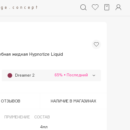
бная жидкая Hypnotize Liquid
65%
• Последний
Dreamer 2
Feminist 12
65%
Lovely Bride 11
65%
Т ОТЗЫВОВ
НАЛИЧИЕ В МАГАЗИНАХ
Maneater 19
65%
ПРИМЕНЕНИЕ
СОСТАВ
Meangirl 18
65%
4мл