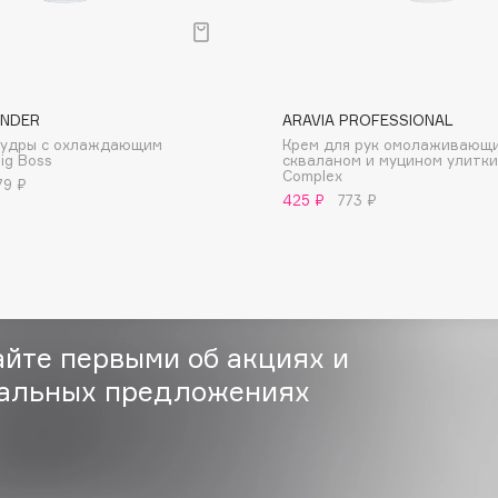
Institute Estelare
ENDER
ARAVIA PROFESSIONAL
Instytutum
пудры с охлаждающим
Крем для рук омолаживающи
ig Boss
скваланом и муцином улитки
invisibobble
Complex
79 ₽
425 ₽
773 ₽
IS Clinical
айте первыми об акциях и
Jo Malone London
альных предложениях
Juliette Has A Gun
Juvena