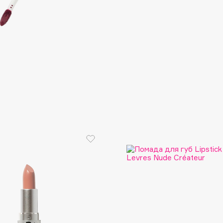
Consly
Corimo
CosRX
Cottolina
Crescina
Cunzite
Curaprox