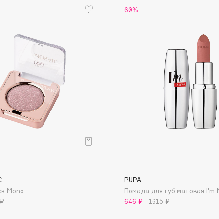
60%
Etude organix
Eva Mosaic
Ex Nihilo
EXOARI L
Fragrance Du Bois
Frederic Malle
Frudia
Funny Organix
C
PUPA
ек Mono
Помада для губ матовая I'm 
 ₽
646 ₽
1615 ₽