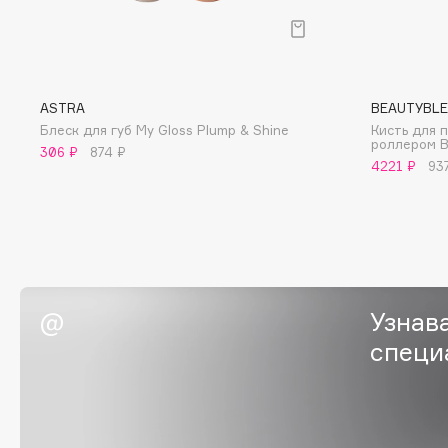
I
I Love My Hair
INGLOT
ASTRA
BEAUTYBL
Iceberg
Initio
Блеск для губ My Gloss Plump & Shine
Кисть для 
роллером B
306 ₽
874 ₽
Icon Skin
Insight Professional
4221 ₽
93
Influence Beauty
Institut Esthederm
J
Узнав
James Read
Janeke
специ
Jan Marini
Jimmy Choo
ЭКСКЛЮЗИВ
JMsolution
Jane Iredale