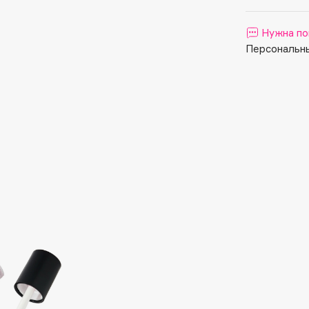
Aveda
Avene
Нужна по
Персональны
Boadicea The Victorious
Bobbi Brown
BOOMSHOP
BORK
Brunello Cucinelli
Bvlgari
by TERRY
BY WISHTREND
Byredo