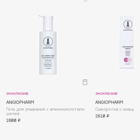
Cadence
Capelli Dorati
Carbon Theory
Carmex
Carolina Herrera
Catrice
Celimax
Cettua
Chupa Chups
Clarette
эксклюзив
эксклюзив
Clarins
ANGIOPHARM
ANGIOPHARM
Clarins Precious
Гель для умывания с аминокислотами
Сыворотка с ниацин
НОВИНКА
шелка
2610 ₽
Clinique
1800 ₽
Clive Christian
Club De Nuit