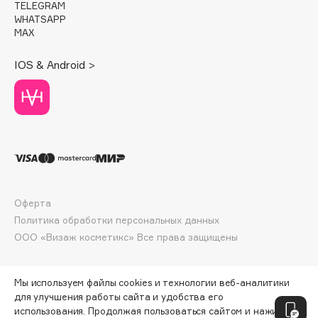
E
TELEGRAM
WHATSAPP
MAX
Eat My
Ecolatier
IOS & Android >
Ecotools
EGG
EGIA
Eigshow
Elemis
Elian Russia
Elie Saab
Оферта
Ella Bartsueva Brushes
Политика обработки персональных данных
EMBRACE Haircare
ООО «Визаж косметикс» Все права защищены
Emmanuelle Jane
Enough
Мы используем файлы cookies и технологии веб-аналитики
EpilProfi
для улучшения работы сайта и удобства его
использования. Продолжая пользоваться сайтом и нажимая
Erborian