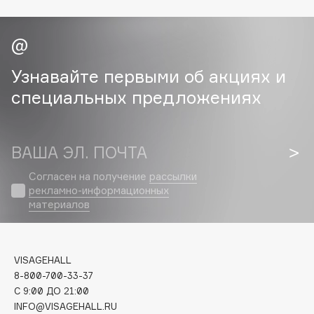
Collagenina
Consly
Corimo
CosRX
Узнавайте первыми об акциях и
Cottolina
специальных предложениях
Crescina
Cunzite
Curaprox
ВАША ЭЛ. ПОЧТА
Согласен на получение
рассылки
рекламно-информационных
D
материалов
d'Alba
DABO
VISAGEHALL
DARLING*
8-800-700-33-37
Darphin
C 9:00 ДО 21:00
Davines
INFO@VISAGEHALL.RU