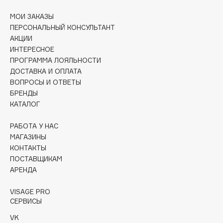
Deonica
МОИ ЗАКАЗЫ
Dessange
ПЕРСОНАЛЬНЫЙ КОНСУЛЬТАНТ
Dior
АКЦИИ
ИНТЕРЕСНОЕ
Divage
ПРОГРАММА ЛОЯЛЬНОСТИ
Dolce & Gabbana
ДОСТАВКА И ОПЛАТА
Dolomit
ВОПРОСЫ И ОТВЕТЫ
Dorco
БРЕНДЫ
КАТАЛОГ
DP Daily Perfection
Dr. Vranjes Firenze
РАБОТА У НАС
Dr.Althea
МАГАЗИНЫ
Dr.Ceuracle
КОНТАКТЫ
ПОСТАВЩИКАМ
Dr.Jart+
АРЕНДА
DSD de Luxe
Dyson
VISAGE PRO
СЕРВИСЫ
VK