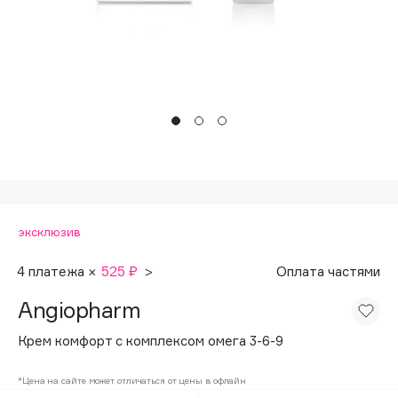
Подарки
Tom Ford
HFC
Для дома
Angiopharm
Техника
KIKO Milano
Estée Lauder
Clarins
0 - 9
эксклюзив
100BON
22|11
4 платежа ×
525 ₽
>
Оплата частями
Angiopharm
A
Крем комфорт с комплексом омега 3-6-9
Acqua di Parma
*Цена на сайте может отличаться от цены в офлайн
Acque di Italia