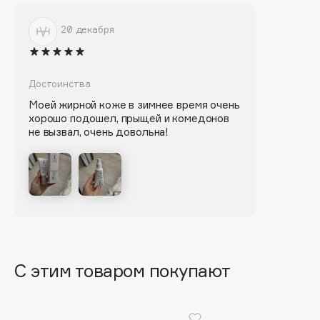
Biomed
Biorepair
20 декабря
Blanx
Blistex
BLOME
Достоинства
Boadicea The Victorious
Моей жирной коже в зимнее время очень
хорошо подошел, прыщей и комедонов
Bobbi Brown
не вызвал, очень довольна!
BOOMSHOP
BORK
Brunello Cucinelli
Bvlgari
by TERRY
BY WISHTREND
Byredo
С этим товаром покупают
C