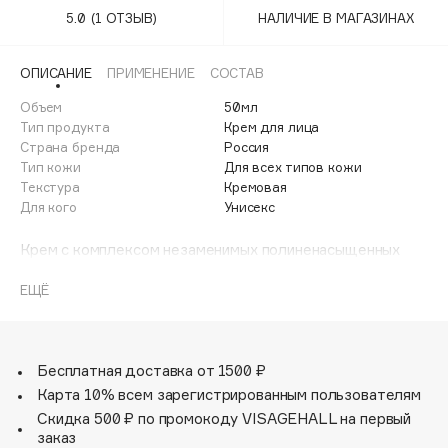
Adele for you
5.0
(1 ОТЗЫВ)
НАЛИЧИЕ В МАГАЗИНАХ
Финал лета
Advante
ЭКСКЛЮЗИВ
1 АВГ - 31 АВГ
Aesop
ОПИСАНИЕ
ПРИМЕНЕНИЕ
СОСТАВ
Age Stop
Объем
ЭКСКЛЮЗИВ
50мл
Тип продукта
Крем для лица
AHFA Cosmetics
Страна бренда
Россия
Ajmal
Тип кожи
Для всех типов кожи
Текстура
Кремовая
Alix Avien
Для кого
Унисекс
Allies of Skin
AMAN
Крем с комплексом незаменимых полиненасыщенных
жирных кислот прекрасно восстанавливает защитный
Amina Daudova Brushes
барьер кожи, оказывает мощное антиоксидантное,
ЕЩЁ
Amouage
противовоспалительное и регенерирующее действие,
Amuleto Di Casa
предохраняет кожу от негативного воздействия
окружающей среды. Масла, входящие в состав,
Angiopharm
ЭКСКЛЮЗИВ
поддерживают барьерные функции кожи, обладают
Бесплатная доставка от 1500 ₽
Annbeauty
успокаивающими и заживляющими свойствами. Крем
Карта 10% всем зарегистрированным пользователям
подходит обладателям любого типа кожи, актуален
Anua
Скидка 500 ₽ по промокоду VISAGEHALL на первый
для коррекции сухости и восстановления после
заказ
Apadent