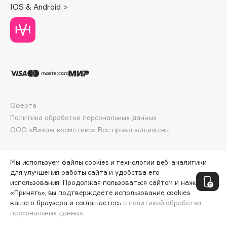
E
IOS & Android >
Eat My
Ecolatier
Ecotools
EGIA
Eigshow
Elemis
Оферта
Elian Russia
Политика обработки персональных данных
Elie Saab
ООО «Визаж косметикс» Все права защищены
Ella Bartsueva Brushes
EMBRACE Haircare
Мы используем файлы cookies и технологии веб-аналитики
Emmanuelle Jane
для улучшения работы сайта и удобства его
Enough
использования. Продолжая пользоваться сайтом и нажимая
«Принять», вы подтверждаете использование cookies
EpilProfi
вашего браузера и соглашаетесь
с политикой обработки
Erborian
персональных данных.
ДОБАВИТЬ В КОРЗИНУ
2970 ₽
Essence