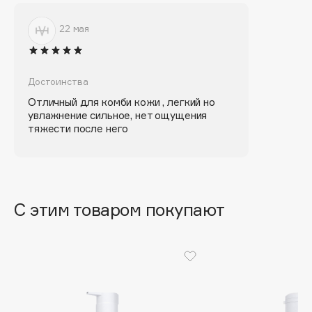
Biomed
Biorepair
22 мая
Blanx
Blistex
BLOME
Достоинства
Boadicea The Victorious
Отличный для комби кожи , легкий но
увлажнение сильное, нет ощущения
Bobbi Brown
тяжести после него
BOOMSHOP
BORK
Brunello Cucinelli
Bvlgari
С этим товаром покупают
by TERRY
BY WISHTREND
Byredo
C