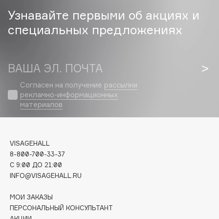
Collagenina
Узнавайте первыми об акциях и
Consly
специальных предложениях
Corimo
CosRX
Cottolina
ВАША ЭЛ. ПОЧТА
Crescina
Согласен на получение
рассылки
Cunzite
рекламно-информационных
Curaprox
материалов
D
VISAGEHALL
8-800-700-33-37
d'Alba
C 9:00 ДО 21:00
DABO
INFO@VISAGEHALL.RU
DARLING*
МОИ ЗАКАЗЫ
Darphin
ПЕРСОНАЛЬНЫЙ КОНСУЛЬТАНТ
Davines
АКЦИИ