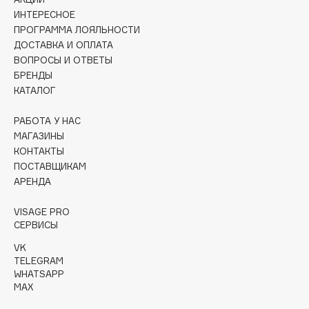
Deonica
ИНТЕРЕСНОЕ
ПРОГРАММА ЛОЯЛЬНОСТИ
Dessange
ДОСТАВКА И ОПЛАТА
Dior
ВОПРОСЫ И ОТВЕТЫ
Divage
БРЕНДЫ
Dolce & Gabbana
КАТАЛОГ
Dolomit
РАБОТА У НАС
Dorco
МАГАЗИНЫ
DP Daily Perfection
КОНТАКТЫ
Dr. Vranjes Firenze
ПОСТАВЩИКАМ
АРЕНДА
Dr.Althea
Dr.Ceuracle
VISAGE PRO
Dr.Jart+
СЕРВИСЫ
DSD de Luxe
VK
TELEGRAM
Dyson
WHATSAPP
MAX