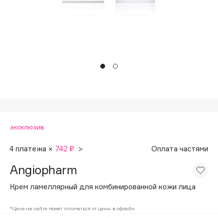
Подарки
Tom Ford
HFC
Для дома
Angiopharm
Техника
KIKO Milano
Estée Lauder
Clarins
0 - 9
эксклюзив
100BON
22|11
4 платежа ×
742 ₽
>
Оплата частями
Angiopharm
A
Крем ламеллярный для комбинированной кожи лица
Acqua di Parma
*Цена на сайте может отличаться от цены в офлайн
Acque di Italia