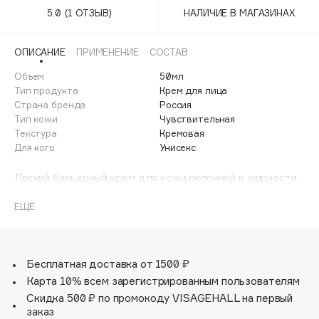
Adele for you
5.0
(1 ОТЗЫВ)
НАЛИЧИЕ В МАГАЗИНАХ
Финал лета
Advante
ЭКСКЛЮЗИВ
1 АВГ - 31 АВГ
Aesop
ОПИСАНИЕ
ПРИМЕНЕНИЕ
СОСТАВ
Age Stop
Объем
ЭКСКЛЮЗИВ
50мл
Тип продукта
Крем для лица
AHFA Cosmetics
Страна бренда
Россия
Ajmal
Тип кожи
Чувствительная
Текстура
Кремовая
Alix Avien
Для кого
Унисекс
Allies of Skin
AMAN
Легкий барьерный крем для кожи склонной к жирности
на основе ламеллярной (жидкокристалической)
Amina Daudova Brushes
эмульсии. Благодаря своей структуре крем легко
ЕЩЁ
Amouage
встраивается в липидные пласты рогового слоя и
Amuleto Di Casa
восстанавливает защитные функции кожи.
Физиологические липиды и комплекс полисахаридов,
Angiopharm
ЭКСКЛЮЗИВ
входящие в состав, обеспечивают длительное
Бесплатная доставка от 1500 ₽
Annbeauty
увлажняющее действие, стимулируют процесс
Карта 10% всем зарегистрированным пользователям
регенерации и подавляют нейрогенные воспаления,
Anua
Скидка 500 ₽ по промокоду VISAGEHALL на первый
восстанавливая оптимальный порог чувствительности.
заказ
Apadent