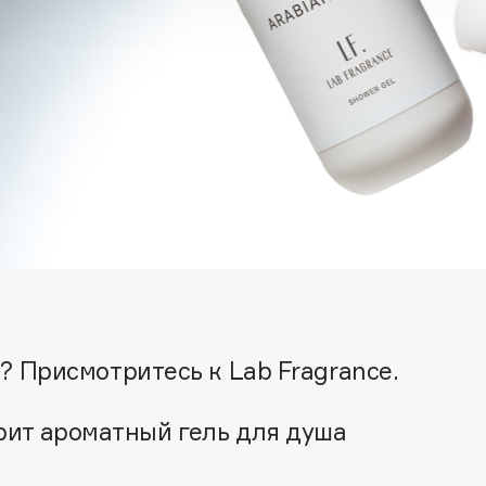
Architect Demidoff
ARIVE MAKEUP
Art&Fact
Art-Visage
 Присмотритесь к Lab Fragrance.
Artdeco
Astra
арит ароматный гель для душа
Atelier Rebul
Augustinus Bader