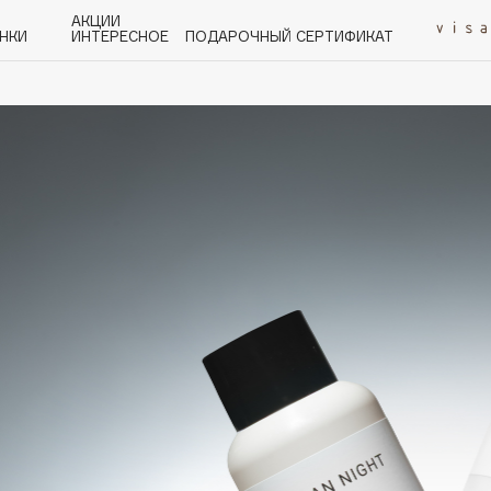
АКЦИИ
НКИ
ИНТЕРЕСНОЕ
ПОДАРОЧНЫЙ СЕРТИФИКАТ
P
Q
R
S
T
U
V
W
Y
Z
А - Я
Angiopharm
KIKO Milano
Estée Lauder
Clarins