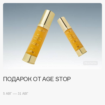
Consly
Corimo
CosRX
Cottolina
Crescina
РЕКЛАМА
Cunzite
Curaprox
ПОДАРОК ОТ AGE STOP
5 АВГ — 31 АВГ