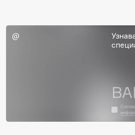
D
d'Alba
Dior
DABO
Divage
DARLING*
Dolce & Gabbana
Узнав
Darphin
Dolomit
специ
Davines
Dorco
Deonica
DP Daily Perfection
Dessange
Dr. Vranjes Firenze
ВА
E
Согла
Eat My
Ella Bartsueva Brushes
инфор
Ecolatier
EMBRACE Haircare
Ecotools
Emmanuelle Jane
EGIA
Enough