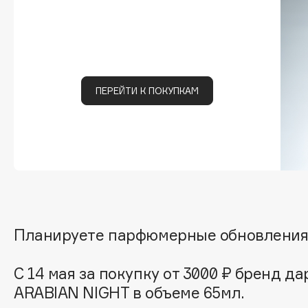
Подарки
0 - 9
Для дома
100BON
22|11
Техника
ПЕРЕЙТИ К ПОКУПКАМ
A
Acqua di Parma
Amina Daudova Brushes
Acque di Italia
Amouage
Adele for you
Amuleto Di Casa
Advante
Angiopharm
ЭКСКЛЮЗИВ
ЭКСКЛЮЗИВ
Планируете парфюмерные обновления?
Aesop
Annbeauty
Age Stop
Anua
ЭКСКЛЮЗИВ
С 14 мая за покупку от 3000 ₽ бренд д
Apadent
AHFA Cosmetics
ARABIAN NIGHT в объеме 65мл.
Apagard
Ajmal