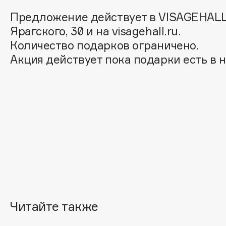
Aravia Professional
Alix Avien
Предложение действует в VISAGEHALL 
Arcadia
Allies of Skin
Ярагского, 30 и на visagehall.ru.
Archetype
AMAN
Количество подарков ограничено.
Акция действует пока подарки есть в 
B
Babor
beautyblender
Baffy
Bebble
Balmain Hair Couture
Beverly Hills Polo Club
ЭКСКЛЮЗИВ
Biodance
Banderas
Bioderma
Basicare
Biomed
Batiste
Biorepair
Beauty Bomb
Читайте также
Blanx
Beauty Pati
Blistex
Beautyblades
НОВИНКА