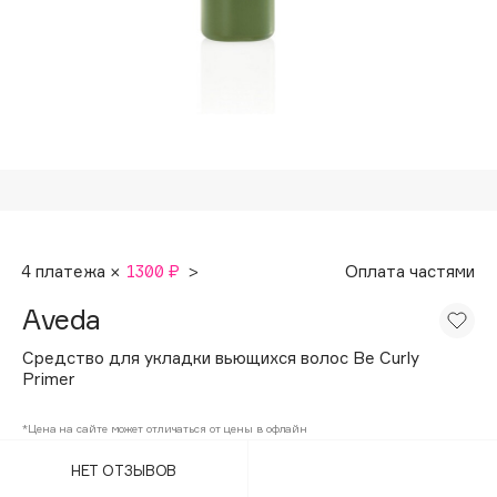
Подарки
Tom Ford
HFC
Для дома
Angiopharm
Техника
KIKO Milano
Estée Lauder
Clarins
0 - 9
4 платежа ×
1300 ₽
>
Оплата частями
100BON
Aveda
22|11
Средство для укладки вьющихся волос Be Curly
Primer
A
*Цена на сайте может отличаться от цены в офлайн
Acqua di Parma
НЕТ ОТЗЫВОВ
Acque di Italia