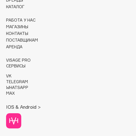
БРЕНДЫ
КАТАЛОГ
Cadence
Capelli Dorati
РАБОТА У НАС
МАГАЗИНЫ
Carbon Theory
КОНТАКТЫ
Carmex
ПОСТАВЩИКАМ
Carolina Herrera
АРЕНДА
Catrice
VISAGE PRO
Celimax
СЕРВИСЫ
Cettua
VK
Chupa Chups
TELEGRAM
WHATSAPP
Clarette
MAX
Clarins
Clarins Precious
НОВИНКА
IOS & Android >
Clinique
Clive Christian
Club De Nuit