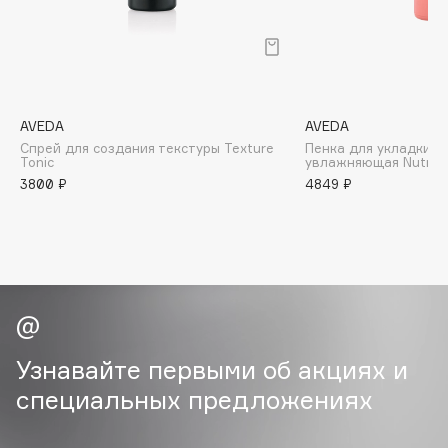
B
Babor
Baffy
Balmain Hair Couture
ЭКСКЛЮЗИВ
AVEDA
AVEDA
Banderas
Спрей для создания текстуры Texture
Пенка для укладки в
Tonic
увлажняющая Nutriple
Basicare
3800 ₽
4849 ₽
Batiste
Beauty Bomb
Beauty Pati
Beautyblades
НОВИНКА
beautyblender
Bebble
Узнавайте первыми об акциях и
Beverly Hills Polo Club
специальных предложениях
Biodance
Bioderma