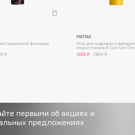
MATRIX
экстрасильной фиксации
Гель для кудрявых и вьющихс
Consly
медом манука A Curl Can Dr
29 ₽
1655 ₽
2069 ₽
Corimo
CosRX
Cottolina
Crescina
Cunzite
Curaprox
айте первыми об акциях и
альных предложениях