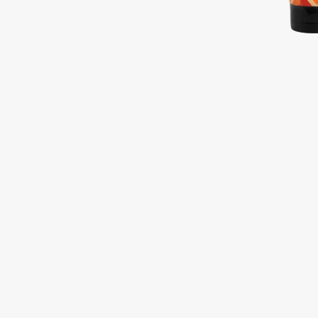
Подарки
0 - 9
Для дома
100BON
22|11
Техника
A
Acqua di Parma
Amina Daudova Brushes
Acque di Italia
Amouage
Adele for you
Amuleto Di Casa
Advante
Angiopharm
ЭКСКЛЮЗИВ
ЭКСКЛЮЗИВ
Aesop
Annbeauty
Age Stop
Anua
ЭКСКЛЮЗИВ
Apadent
AHFA Cosmetics
Apagard
Ajmal