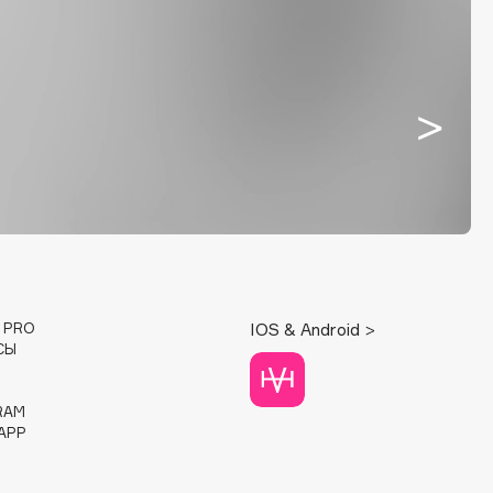
E PRO
IOS & Android >
СЫ
RAM
APP