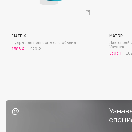
BLOME
C
MATRIX
MATRIX
Пудра для прикорневого объема
Лак-спрей 
Cadence
Chupa Chups
Vavoom
1583 ₽
1979 ₽
1303 ₽
16
Capelli Dorati
Clarette
Carbon Theory
Clarins
Carmex
Clarins Precious
Carolina Herrera
Clinique
Catrice
Clive Christian
Celimax
Club De Nuit
Cettua
Collagenina
Узнав
специ