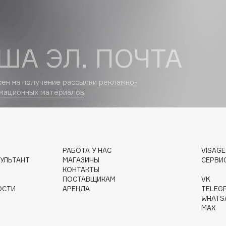
Dr.Althea
Dr.Ceuracle
ША ЭЛ. ПОЧТА
Dr.Jart+
DSD de Luxe
сен на получение
рассылки рекламно-
Dyson
мационных материалов
РАБОТА У НАС
VISAG
УЛЬТАНТ
МАГАЗИНЫ
СЕРВИ
КОНТАКТЫ
ПОСТАВЩИКАМ
VK
Estée Lauder
ОСТИ
АРЕНДА
TELEG
Etat Pur
WHATS
MAX
Etude House
Etude organix