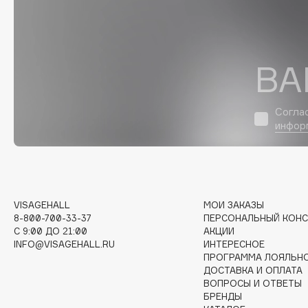
D
d'Alba
Dior
DABO
Divage
ВА
DARLING*
Dolce & Gabbana
Darphin
Dolomit
Согла
Davines
Dorco
инфор
Deonica
DP Daily Perfection
Dessange
Dr. Vranjes Firenze
VISAGEHALL
МОИ ЗАКАЗЫ
E
8-800-700-33-37
ПЕРСОНАЛЬНЫЙ КОНС
C 9:00 ДО 21:00
АКЦИИ
INFO@VISAGEHALL.RU
ИНТЕРЕСНОЕ
Eat My
Ella Bartsueva Brushes
ПРОГРАММА ЛОЯЛЬН
Ecolatier
EMBRACE Haircare
ДОСТАВКА И ОПЛАТА
ВОПРОСЫ И ОТВЕТЫ
Ecotools
Emmanuelle Jane
БРЕНДЫ
EGG
Enough