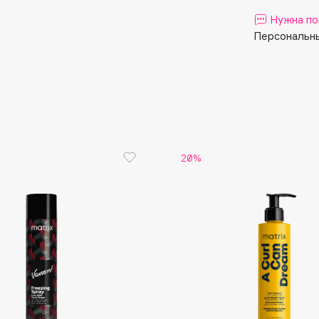
Aveda
Нужна по
Avene
Персональны
Boadicea The Victorious
20%
Bobbi Brown
BOOMSHOP
BORK
Brunello Cucinelli
Bvlgari
by TERRY
BY WISHTREND
Byredo