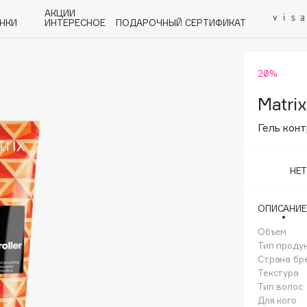
АКЦИИ
НКИ
ИНТЕРЕСНОЕ
ПОДАРОЧНЫЙ СЕРТИФИКАТ
20%
P
Q
R
S
T
U
V
W
Y
Z
А - Я
Matrix
Гель кон
НЕ
Angiopharm
ОПИСАНИЕ
KIKO Milano
Объем
Estée Lauder
Тип проду
Clarins
Страна бр
Текстура
Тип волос
Для кого