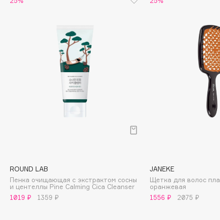
25%
25%
Biomed
Biorepair
Blanx
Blistex
BLOME
Boadicea The Victorious
Bobbi Brown
BOOMSHOP
BORK
Brunello Cucinelli
Bvlgari
by TERRY
BY WISHTREND
ROUND LAB
JANEKE
Пенка очищающая с экстрактом сосны
Щетка для волос пла
Byredo
и центеллы Pine Calming Cica Cleanser
оранжевая
1019 ₽
1359 ₽
1556 ₽
2075 ₽
C