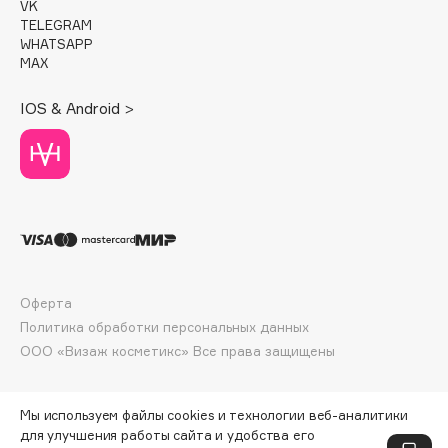
VK
Deonica
TELEGRAM
Dessange
WHATSAPP
MAX
Dior
Divage
IOS & Android >
Dolce & Gabbana
Dolomit
Dorco
DP Daily Perfection
Dr. Vranjes Firenze
Dr.Althea
Dr.Ceuracle
Оферта
Dr.Jart+
Политика обработки персональных данных
DSD de Luxe
ООО «Визаж косметикс» Все права защищены
Dyson
Мы используем файлы cookies и технологии веб-аналитики
для улучшения работы сайта и удобства его