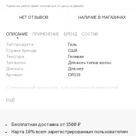
Adele for you
*Цена на сайте может отличаться от цены в офлайн
Финал лета
Advante
ЭКСКЛЮЗИВ
НЕТ ОТЗЫВОВ
НАЛИЧИЕ В МАГАЗИНАХ
1 АВГ - 31 АВГ
Aesop
Age Stop
ЭКСКЛЮЗИВ
ОПИСАНИЕ
ПРИМЕНЕНИЕ
БРЕНД
СОСТАВ
AHFA Cosmetics
Тип продукта
Гель
Ajmal
Страна бренда
США
Текстура
Гелевая
Alix Avien
Тип волос
Для всех типов волос
Allies of Skin
Для кого
Для нее
AMAN
Артикул
OR119
Amina Daudova Brushes
Современный крем-гель для подвижной невесомой
Amouage
фиксации. Идеален для скульптурирования мужских и
женских укладок, создания высоких причесок с гладко
Amuleto Di Casa
ЕЩЁ
зачесанными назад волосами и фиксации образа.
Angiopharm
ЭКСКЛЮЗИВ
Annbeauty
Бесплатная доставка от 1500 ₽
Anua
Карта 10% всем зарегистрированным пользователям
Apadent