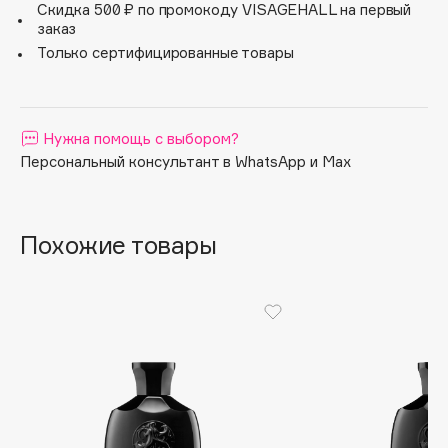
Скидка 500 ₽ по промокоду VISAGEHALL на первый
Apagard
заказ
Aravia Professional
Только сертифицированные товары
Arcadia
Archetype
Architect Demidoff
Нужна помощь с выбором?
Персональный консультант в WhatsApp и Max
ARIVE MAKEUP
Art&Fact
Art-Visage
Похожие товары
Artdeco
Astra
Atelier Rebul
Augustinus Bader
Aveda
Avene