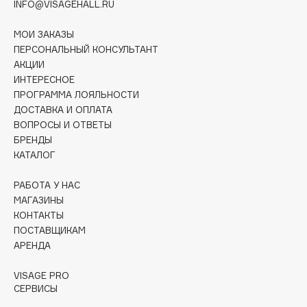
INFO@VISAGEHALL.RU
Collagenina
Consly
МОИ ЗАКАЗЫ
Corimo
ПЕРСОНАЛЬНЫЙ КОНСУЛЬТАНТ
CosRX
АКЦИИ
ИНТЕРЕСНОЕ
Cottolina
ПРОГРАММА ЛОЯЛЬНОСТИ
Crescina
ДОСТАВКА И ОПЛАТА
Cunzite
ВОПРОСЫ И ОТВЕТЫ
БРЕНДЫ
Curaprox
КАТАЛОГ
РАБОТА У НАС
D
МАГАЗИНЫ
КОНТАКТЫ
d'Alba
ПОСТАВЩИКАМ
DABO
АРЕНДА
DARLING*
VISAGE PRO
Darphin
СЕРВИСЫ
Davines