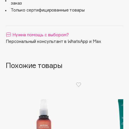
заказ
Apagard
Только сертифицированные товары
Aravia Professional
Arcadia
Archetype
Нужна помощь с выбором?
Architect Demidoff
Персональный консультант в WhatsApp и Max
ARIVE MAKEUP
Art&Fact
Art-Visage
Похожие товары
Artdeco
Astra
Atelier Rebul
Augustinus Bader
Aveda
Avene