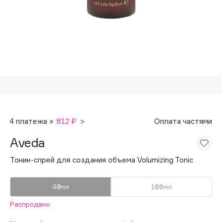
Подарки
Tom Ford
HFC
Для дома
Angiopharm
Техника
KIKO Milano
Estée Lauder
Clarins
0 - 9
4 платежа ×
812 ₽
>
Оплата частями
100BON
Aveda
22|11
Тоник-спрей для создания объема Volumizing Tonic
A
40мл
100мл
Acqua di Parma
Распродано
Acque di Italia