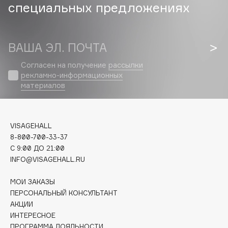
Biomed
специальных предложениях
Biorepair
Blanx
ВАША ЭЛ. ПОЧТА
Blistex
BLOME
Согласен на получение
рассылки
Boadicea The Victorious
рекламно-информационных
материалов
Bobbi Brown
BOOMSHOP
BORK
VISAGEHALL
Brunello Cucinelli
8-800-700-33-37
Bvlgari
C 9:00 ДО 21:00
by TERRY
INFO@VISAGEHALL.RU
BY WISHTREND
МОИ ЗАКАЗЫ
Byredo
ПЕРСОНАЛЬНЫЙ КОНСУЛЬТАНТ
АКЦИИ
ИНТЕРЕСНОЕ
C
ПРОГРАММА ЛОЯЛЬНОСТИ