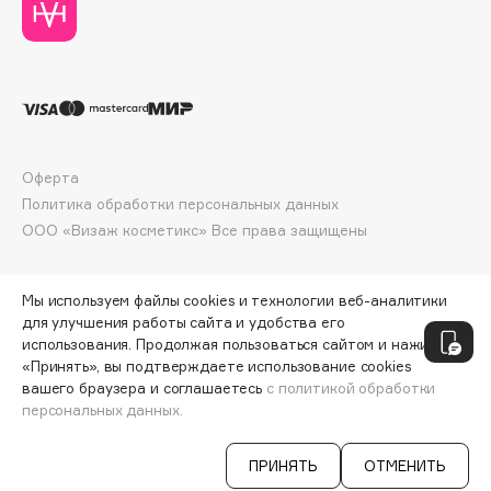
Collagenina
Consly
Corimo
CosRX
Cottolina
Crescina
Оферта
Cunzite
Политика обработки персональных данных
Curaprox
ООО «Визаж косметикс» Все права защищены
D
Мы используем файлы cookies и технологии веб-аналитики
для улучшения работы сайта и удобства его
использования. Продолжая пользоваться сайтом и нажимая
d'Alba
«Принять», вы подтверждаете использование cookies
DABO
вашего браузера и соглашаетесь
с политикой обработки
персональных данных.
DARLING*
Darphin
ПРИНЯТЬ
ОТМЕНИТЬ
Davines