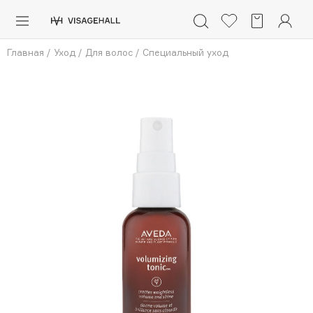
Каталог
Главная
/
Уход
/
Для волос
/
Специальный уход
Аутлет
0 - 9
A
B
C
D
E
F
G
H
I
J
K
L
M
N
O
P
Q
R
S
Солнечная линия
Макияж
ПОПУЛЯРНЫЕ
Уход
Ароматы
Dior
Nashi Argan
Азия
d'Alba
Для мужчин
Zielinski & Rozen
SHIKstudio
Детям
Romanovamakeup