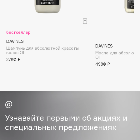
B
Babor
Baffy
бестселлер
Balmain Hair Couture
ЭКСКЛЮЗИВ
DAVINES
Banderas
DAVINES
Шампунь для абсолютной красоты
волос Ol
Масло для абсолютн
Basicare
OI
2700 ₽
Batiste
4980 ₽
Beauty Bomb
Beauty Pati
Beautyblades
НОВИНКА
beautyblender
Bebble
Beverly Hills Polo Club
Узнавайте первыми об акциях и
Biodance
специальных предложениях
Bioderma