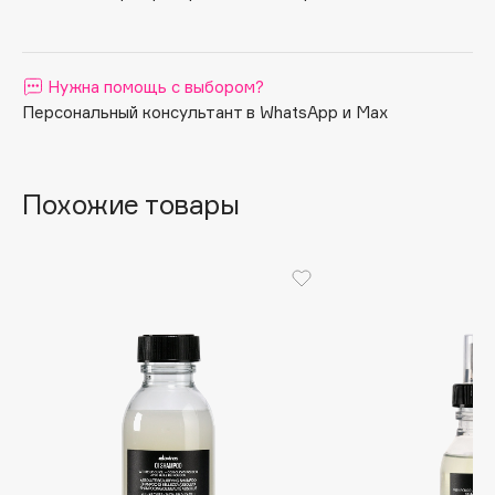
pH 5,7.
Apagard
Aravia Professional
Нужна помощь с выбором?
Arcadia
Персональный консультант в WhatsApp и Max
Archetype
Architect Demidoff
ARIVE MAKEUP
Похожие товары
Art&Fact
Art-Visage
Artdeco
Astra
Atelier Rebul
Augustinus Bader
Aveda
Avene