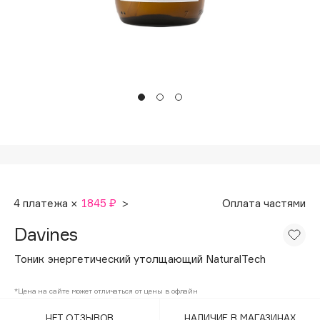
Подарки
Tom Ford
HFC
Для дома
Angiopharm
Техника
KIKO Milano
Estée Lauder
Clarins
0 - 9
100BON
4 платежа ×
1845 ₽
>
Оплата частями
22|11
Davines
A
Тоник энергетический утолщающий NaturalTech
Acqua di Parma
*Цена на сайте может отличаться от цены в офлайн
Acque di Italia
НЕТ ОТЗЫВОВ
НАЛИЧИЕ В МАГАЗИНАХ