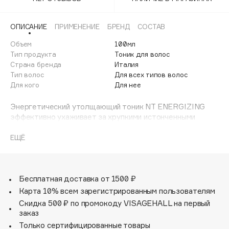
Adele for you
Финал лета
Advante
ЭКСКЛЮЗИВ
ОПИСАНИЕ
ПРИМЕНЕНИЕ
БРЕНД
СОСТАВ
1 АВГ - 31 АВГ
Aesop
Объем
100мл
Age Stop
Тип продукта
Тоник для волос
ЭКСКЛЮЗИВ
Страна бренда
Италия
AHFA Cosmetics
Тип волос
Для всех типов волос
Ajmal
Для кого
Для нее
Alix Avien
Энергетический утолщающий тоник NT ENERGIZING
Allies of Skin
эффективно ухаживает за хрупкими истонченными
AMAN
волосами, склонными к выпадению и придает локонам
обьем и блеск без утяжеления.
ЕЩЁ
Amina Daudova Brushes
Amouage
Содержит энергетический комплекс Hair Energy
Complex из экстракта зеленого чая и витамин В3
Amuleto Di Casa
(ниацинамид).
Бесплатная доставка от 1500 ₽
Angiopharm
ЭКСКЛЮЗИВ
Карта 10% всем зарегистрированным пользователям
Annbeauty
Идеально в сочетании с шампунем NT ENERGIZING.
Скидка 500 ₽ по промокоду VISAGEHALL на первый
Не содержит сульфатов и парабенов.
Anua
заказ
Подходит для тонких и тусклых волос.
Только сертифицированные товары
Apadent