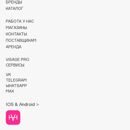
БРЕНДЫ
КАТАЛОГ
Cadence
Capelli Dorati
РАБОТА У НАС
Carbon Theory
МАГАЗИНЫ
КОНТАКТЫ
Carmex
ПОСТАВЩИКАМ
Carolina Herrera
АРЕНДА
Catrice
Celimax
VISAGE PRO
СЕРВИСЫ
Cettua
VK
Chupa Chups
TELEGRAM
Clarette
WHATSAPP
MAX
Clarins
Clarins Precious
IOS & Android >
Clinique
Clive Christian
Club De Nuit