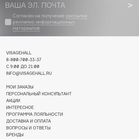
Biomed
ВАША ЭЛ. ПОЧТА
Biorepair
Согласен на получение
рассылки
Blanx
рекламно-информационных
Blistex
материалов
BLOME
Boadicea The Victorious
VISAGEHALL
Bobbi Brown
8-800-700-33-37
BOOMSHOP
C 9:00 ДО 21:00
BORK
INFO@VISAGEHALL.RU
Brunello Cucinelli
МОИ ЗАКАЗЫ
Bvlgari
ПЕРСОНАЛЬНЫЙ КОНСУЛЬТАНТ
by TERRY
АКЦИИ
BY WISHTREND
ИНТЕРЕСНОЕ
ПРОГРАММА ЛОЯЛЬНОСТИ
Byredo
ДОСТАВКА И ОПЛАТА
ВОПРОСЫ И ОТВЕТЫ
БРЕНДЫ
C