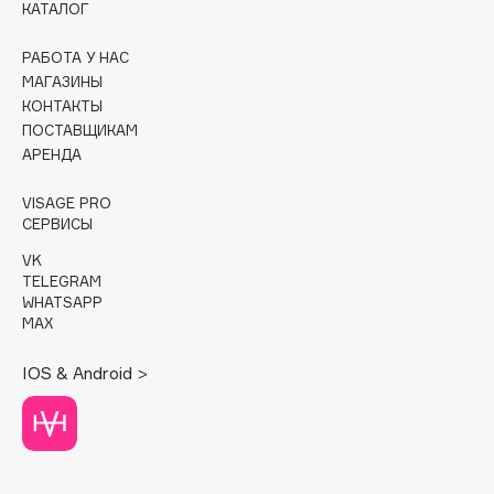
КАТАЛОГ
Cadence
РАБОТА У НАС
Capelli Dorati
МАГАЗИНЫ
Carbon Theory
КОНТАКТЫ
ПОСТАВЩИКАМ
Carmex
АРЕНДА
Carolina Herrera
Catrice
VISAGE PRO
СЕРВИСЫ
Celimax
Cettua
VK
TELEGRAM
Chupa Chups
WHATSAPP
Clarette
MAX
Clarins
IOS & Android >
Clarins Precious
Clinique
Clive Christian
Club De Nuit