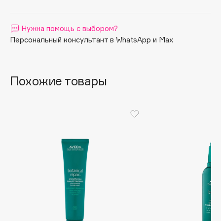
Apagard
Aravia Professional
Нужна помощь с выбором?
Arcadia
Персональный консультант в WhatsApp и Max
Archetype
Architect Demidoff
Похожие товары
ARIVE MAKEUP
Art&Fact
Art-Visage
Artdeco
Astra
Atelier Rebul
Augustinus Bader
Aveda
Avene