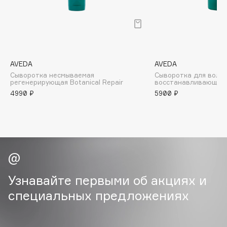
B
Babor
Baffy
Balmain Hair Couture
ЭКСКЛЮЗИВ
AVEDA
AVEDA
Banderas
Сыворотка несмываемая
Cыворотка для волос
регенерирующая Botanical Repair
восстанавливающая B
Basicare
4990 ₽
5900 ₽
Batiste
Beauty Bomb
Beauty Pati
Beautyblades
НОВИНКА
beautyblender
Bebble
Узнавайте первыми об акциях и
Beverly Hills Polo Club
специальных предложениях
Biodance
Bioderma