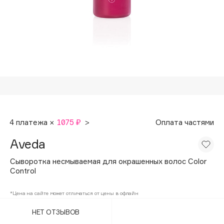
Подарки
Tom Ford
HFC
Для дома
Angiopharm
Техника
KIKO Milano
Estée Lauder
Clarins
0 - 9
4 платежа ×
1075 ₽
>
Оплата частями
100BON
Aveda
22|11
Сыворотка несмываемая для окрашенных волос Color
Control
A
*Цена на сайте может отличаться от цены в офлайн
Acqua di Parma
НЕТ ОТЗЫВОВ
Acque di Italia