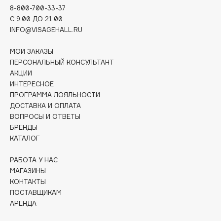
Deonica
8-800-700-33-37
C 9:00 ДО 21:00
Dessange
INFO@VISAGEHALL.RU
Dior
Divage
МОИ ЗАКАЗЫ
Dolce & Gabbana
ПЕРСОНАЛЬНЫЙ КОНСУЛЬТАНТ
АКЦИИ
Dolomit
ИНТЕРЕСНОЕ
Dorco
ПРОГРАММА ЛОЯЛЬНОСТИ
DP Daily Perfection
ДОСТАВКА И ОПЛАТА
ВОПРОСЫ И ОТВЕТЫ
Dr. Vranjes Firenze
БРЕНДЫ
Dr.Althea
КАТАЛОГ
Dr.Ceuracle
Dr.Jart+
РАБОТА У НАС
МАГАЗИНЫ
DSD de Luxe
КОНТАКТЫ
Dyson
ПОСТАВЩИКАМ
АРЕНДА