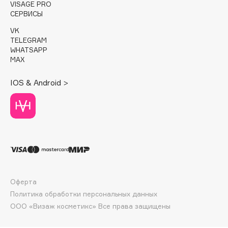
E
VISAGE PRO
СЕРВИСЫ
Eat My
VK
Ecolatier
TELEGRAM
WHATSAPP
Ecotools
MAX
EGG
EGIA
IOS & Android >
Eigshow
Elemis
Elian Russia
Elie Saab
Ella Bartsueva Brushes
EMBRACE Haircare
Emmanuelle Jane
Оферта
Политика обработки персональных данных
Enough
ООО «Визаж косметикс» Все права защищены
EpilProfi
Erborian