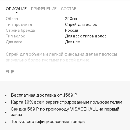
Adele for you
ОПИСАНИЕ
ПРИМЕНЕНИЕ
СОСТАВ
Финал лета
Advante
ЭКСКЛЮЗИВ
Объем
250мл
1 АВГ - 31 АВГ
Aesop
Тип продукта
Спрей для волос
Age Stop
Страна бренда
Россия
ЭКСКЛЮЗИВ
Тип волос
Для всех типов волос
AHFA Cosmetics
Для кого
Для нее
Ajmal
Спрей для объема и легкой фиксации делает волосы
Alix Avien
визуально более густыми по всей длине.
Allies of Skin
Восстанавливает структуру прядей, возвращает им
AMAN
плотность, эластичность и блеск.
ЕЩЁ
Amina Daudova Brushes
Невесомая текстура отлично фиксирует, формируя
Amouage
прикорневой объем.
Идеально подходит для создания «пляжной» укладки -
Бесплатная доставка от 1500 ₽
Amuleto Di Casa
легкой и подвижной.
Карта 10% всем зарегистрированным пользователям
Angiopharm
ЭКСКЛЮЗИВ
Скидка 500 ₽ по промокоду VISAGEHALL на первый
Активные компоненты:
Annbeauty
заказ
• Комплекс аминокислот - укрепляет волосяной
Anua
Только сертифицированные товары
стержень, делает волосы густыми и сильными
Apadent
• Морская соль - уплотняет пряди и возвращает им