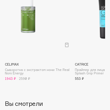
Biomed
Biorepair
Blanx
Blistex
BLOME
Boadicea The Victorious
Bobbi Brown
BOOMSHOP
BORK
Brunello Cucinelli
CELIMAX
CATRICE
Сыворотка с экстрактом нони The Real
Праймер для лица у
Bvlgari
Noni Energy
Splash Grip Primer
by TERRY
1943 ₽
2590 ₽
553 ₽
BY WISHTREND
Byredo
Вы смотрели
C