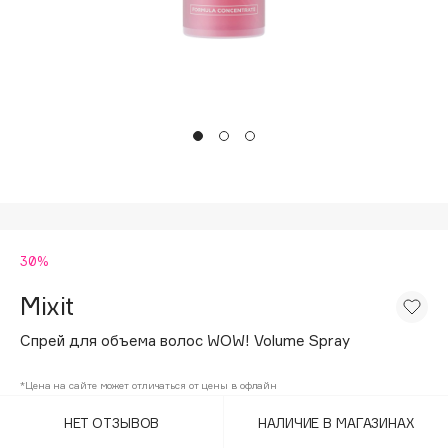
Подарки
Tom Ford
HFC
Для дома
Angiopharm
Техника
KIKO Milano
Estée Lauder
Clarins
0 - 9
30%
100BON
22|11
Mixit
Спрей для объема волос WOW! Volume Spray
A
*Цена на сайте может отличаться от цены в офлайн
Acqua di Parma
НЕТ ОТЗЫВОВ
НАЛИЧИЕ В МАГАЗИНАХ
Acque di Italia