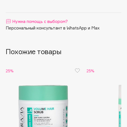
Apagard
Aravia Professional
Нужна помощь с выбором?
Arcadia
Персональный консультант в WhatsApp и Max
Archetype
Architect Demidoff
ARIVE MAKEUP
Похожие товары
Art&Fact
Art-Visage
Artdeco
25%
25%
Astra
Atelier Rebul
Augustinus Bader
Aveda
Avene