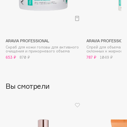
B
Babor
Baffy
Balmain Hair Couture
ЭКСКЛЮЗИВ
Banderas
ARAVIA PROFESSIONAL
ARAVIA PROFESSION
Скраб для кожи головы для активного
Спрей для объема дл
Basicare
очищения и прикорневого объема
склонных к жирности
Batiste
653 ₽
870 ₽
787 ₽
1049 ₽
Beauty Bomb
Beauty Pati
Beautyblades
НОВИНКА
Вы смотрели
beautyblender
Bebble
Beverly Hills Polo Club
Biodance
Bioderma