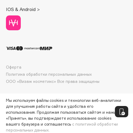
Deonica
IOS & Android >
Dessange
Dior
Divage
Dolce & Gabbana
Dolomit
Dorco
DP Daily Perfection
Оферта
Dr. Vranjes Firenze
Политика обработки персональных данных
Dr.Althea
ООО «Визаж косметикс» Все права защищены
Dr.Ceuracle
Dr.Jart+
Мы используем файлы cookies и технологии веб-аналитики
DSD de Luxe
для улучшения работы сайта и удобства его
использования. Продолжая пользоваться сайтом и нажимая
Dyson
«Принять», вы подтверждаете использование cookies
вашего браузера и соглашаетесь
с политикой обработки
персональных данных.
ДОБАВИТЬ В КОРЗИНУ
802 ₽
1069 ₽