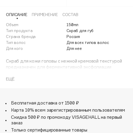
Adele for you
Финал лета
Advante
ЭКСКЛЮЗИВ
ОПИСАНИЕ
ПРИМЕНЕНИЕ
СОСТАВ
1 АВГ - 31 АВГ
Aesop
Объем
150мл
Age Stop
Тип продукта
Скраб для губ
ЭКСКЛЮЗИВ
Страна бренда
Россия
AHFA Cosmetics
Тип волос
Для всех типов волос
Ajmal
Для кого
Для нее
Alix Avien
Скраб для кожи головы с нежной кремовой текстурой
Allies of Skin
предназначен для ферментативной эксфолиации
AMAN
эпидермиса и стимуляции роста волос. Легко
распределяется по всей площади скальпа,
ЕЩЁ
Amina Daudova Brushes
обеспечивает равномерное, глубокое очищение
Amouage
закупоренных пор и регулирует активность сальных
желез, укрепляя волосяные луковицы и способствуя их
Amuleto Di Casa
здоровому функционированию.
Бесплатная доставка от 1500 ₽
Angiopharm
ЭКСКЛЮЗИВ
Карта 10% всем зарегистрированным пользователям
Annbeauty
Скидка 500 ₽ по промокоду VISAGEHALL на первый
заказ
Anua
Только сертифицированные товары
Apadent