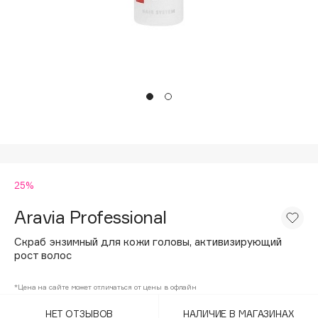
Подарки
Tom Ford
HFC
Для дома
Angiopharm
Техника
KIKO Milano
Estée Lauder
Clarins
0 - 9
25%
100BON
22|11
Aravia Professional
Скраб энзимный для кожи головы, активизирующий
A
рост волос
Acqua di Parma
*Цена на сайте может отличаться от цены в офлайн
Acque di Italia
НЕТ ОТЗЫВОВ
НАЛИЧИЕ В МАГАЗИНАХ