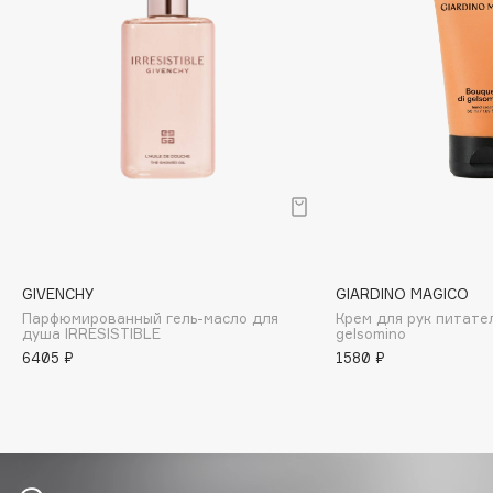
Biomed
Biorepair
Blanx
Blistex
BLOME
Boadicea The Victorious
Bobbi Brown
BOOMSHOP
BORK
Brunello Cucinelli
GIVENCHY
GIARDINO MAGICO
Bvlgari
Парфюмированный гель-масло для
Крем для рук питате
душа IRRESISTIBLE
gelsomino
by TERRY
6405 ₽
1580 ₽
BY WISHTREND
Byredo
C