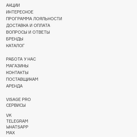
Collagenina
АКЦИИ
ИНТЕРЕСНОЕ
Consly
ПРОГРАММА ЛОЯЛЬНОСТИ
Corimo
ДОСТАВКА И ОПЛАТА
CosRX
ВОПРОСЫ И ОТВЕТЫ
Cottolina
БРЕНДЫ
КАТАЛОГ
Crescina
Cunzite
РАБОТА У НАС
Curaprox
МАГАЗИНЫ
КОНТАКТЫ
ПОСТАВЩИКАМ
D
АРЕНДА
d'Alba
VISAGE PRO
СЕРВИСЫ
DABO
VK
DARLING*
TELEGRAM
Darphin
WHATSAPP
MAX
Davines