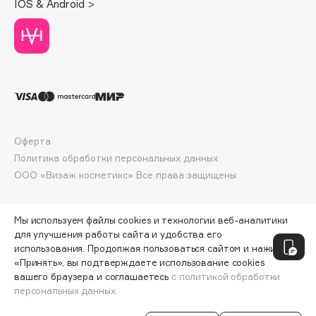
IOS & Android >
Deonica
Dessange
Dior
Divage
Dolce & Gabbana
Dolomit
Dorco
Оферта
DP Daily Perfection
Политика обработки персональных данных
Dr. Vranjes Firenze
ООО «Визаж косметикс» Все права защищены
Dr.Althea
Dr.Ceuracle
Мы используем файлы cookies и технологии веб-аналитики
Dr.Jart+
для улучшения работы сайта и удобства его
использования. Продолжая пользоваться сайтом и нажимая
DSD de Luxe
«Принять», вы подтверждаете использование cookies
Dyson
вашего браузера и соглашаетесь
с политикой обработки
персональных данных.
СООБЩИТЬ О ПОСТУПЛЕНИИ
496 ₽