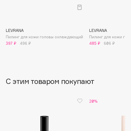
B
Babor
Baffy
LEVRANA
LEVRANA
Balmain Hair Couture
ЭКСКЛЮЗИВ
Пилинг для кожи головы охлаждающий
Пилинг для кожи голо
Banderas
397 ₽
496 ₽
485 ₽
606 ₽
Basicare
Batiste
Beauty Bomb
Beauty Pati
С этим товаром покупают
Beautyblades
НОВИНКА
beautyblender
Bebble
20%
Beverly Hills Polo Club
Biodance
Bioderma