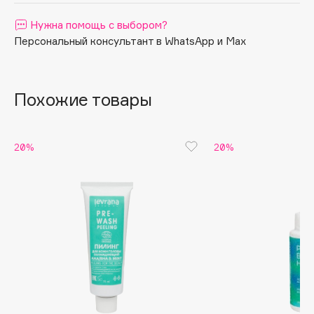
Apagard
Нужна помощь с выбором?
Aravia Professional
Персональный консультант в WhatsApp и Max
Arcadia
Archetype
Похожие товары
Architect Demidoff
ARIVE MAKEUP
Art&Fact
20%
20%
Art-Visage
Artdeco
Astra
Atelier Rebul
Augustinus Bader
Aveda
Avene