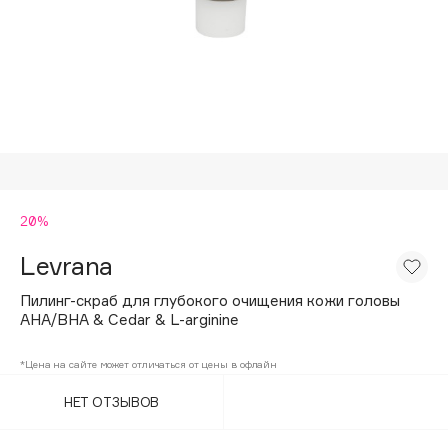
Подарки
Tom Ford
HFC
Для дома
Angiopharm
Техника
KIKO Milano
Estée Lauder
Clarins
0 - 9
20%
Levrana
100BON
22|11
Пилинг-скраб для глубокого очищения кожи головы
AHA/BHA & Cedar & L-arginine
A
*Цена на сайте может отличаться от цены в офлайн
НЕТ ОТЗЫВОВ
Acqua di Parma
Acque di Italia