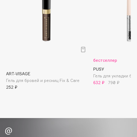
Biomed
Biorepair
Blanx
Blistex
BLOME
Boadicea The Victorious
Bobbi Brown
бестселлер
BOOMSHOP
PUSY
BORK
ART-VISAGE
Гель для укладки бров
Brunello Cucinelli
Гель для бровей и ресниц Fix & Care
632 ₽
790 ₽
252 ₽
Bvlgari
by TERRY
BY WISHTREND
Byredo
C