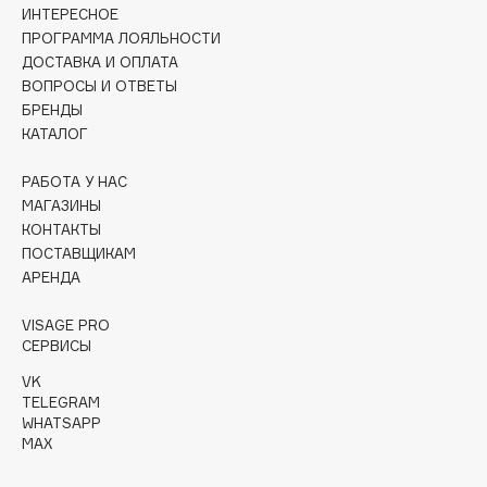
Collagenina
ИНТЕРЕСНОЕ
ПРОГРАММА ЛОЯЛЬНОСТИ
Consly
ДОСТАВКА И ОПЛАТА
Corimo
ВОПРОСЫ И ОТВЕТЫ
CosRX
БРЕНДЫ
КАТАЛОГ
Cottolina
Crescina
РАБОТА У НАС
Cunzite
МАГАЗИНЫ
Curaprox
КОНТАКТЫ
ПОСТАВЩИКАМ
АРЕНДА
D
VISAGE PRO
СЕРВИСЫ
d'Alba
VK
DABO
TELEGRAM
DARLING*
WHATSAPP
MAX
Darphin
Davines