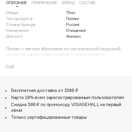
ОПИСАНИЕ
ПРИМЕНЕНИЕ
БРЕНД
СОСТАВ
Adele for you
Финал лета
Advante
Объем
75мл
ЭКСКЛЮЗИВ
Тип продукта
Пилинг
1 АВГ - 31 АВГ
Aesop
Страна бренда
Россия
Age Stop
Назначение
Очищение
ЭКСКЛЮЗИВ
Для кого
Унисекс
AHFA Cosmetics
Ajmal
Пилинг с мягким абразивом из органической кедровой
скорлупы эффективно очищает кожу головы от
Alix Avien
ороговевших чешуек, скопления излишков кожного
Allies of Skin
жира, остатков укладочных средств, тем самым решая
ЕЩЁ
AMAN
проблему повышенной жирности волос.
Комплекс из AHA и BHA кислот в синергии с
Amina Daudova Brushes
натуральными растительными экстрактами
Amouage
активизирует регенерационные процессы, улучшает
Бесплатная доставка от 1500 ₽
питание и кровоснабжение волосяных фолликулов,
Amuleto Di Casa
Карта 10% всем зарегистрированным пользователям
благодаря чему волосы становятся сильнее,
Скидка 500 ₽ по промокоду VISAGEHALL на первый
Angiopharm
ЭКСКЛЮЗИВ
предупреждается их ломкость и выпадение.
заказ
Annbeauty
Только сертифицированные товары
Anua
Apadent