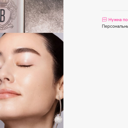
Aveda
Avene
Нужна по
Персональны
Boadicea The Victorious
Bobbi Brown
BOOMSHOP
BORK
Brunello Cucinelli
Bvlgari
by TERRY
BY WISHTREND
Byredo