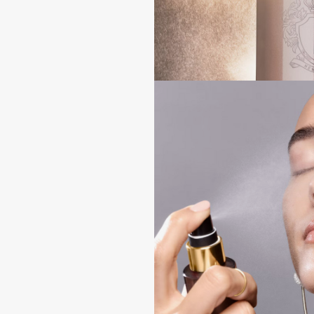
Aravia Professional
Alix Avien
Arcadia
Allies of Skin
Archetype
AMAN
B
Babor
beautyblender
Baffy
Bebble
Balmain Hair Couture
Beverly Hills Polo Club
ЭКСКЛЮЗИВ
Biodance
Banderas
Bioderma
Basicare
Biomed
Batiste
Biorepair
Beauty Bomb
Blanx
Beauty Pati
Blistex
Beautyblades
НОВИНКА