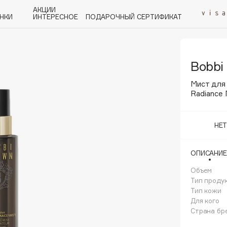
АКЦИИ
НКИ
ИНТЕРЕСНОЕ
ПОДАРОЧНЫЙ СЕРТИФИКАТ
Bobbi
P
Q
R
S
T
U
V
W
Y
Z
А - Я
Мист для
Radiance 
НЕ
Angiopharm
ОПИСАНИЕ
KIKO Milano
Объем
Estée Lauder
Тип проду
Clarins
Тип кожи
Для кого
Страна бр