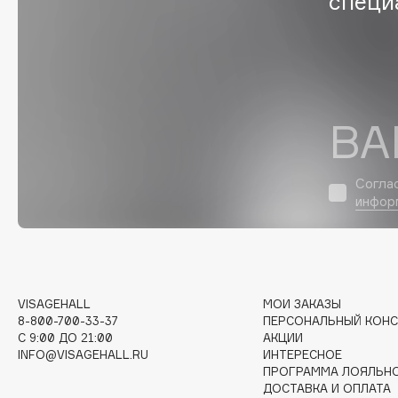
специ
Eigshow
EpilProfi
Elemis
Erborian
Elian Russia
Essence
Elie Saab
Essential Parfums Paris
ВА
Согла
F
инфор
FANE
Flipper
Farmstay
FLOEMA
Felce Azzurra
Floraïku
VISAGEHALL
МОИ ЗАКАЗЫ
Fillerina
Forlle'd
ЭКСКЛЮЗИВ
8-800-700-33-37
ПЕРСОНАЛЬНЫЙ КОНС
Fiona Franchimon
C 9:00 ДО 21:00
АКЦИИ
INFO@VISAGEHALL.RU
ИНТЕРЕСНОЕ
ПРОГРАММА ЛОЯЛЬН
ДОСТАВКА И ОПЛАТА