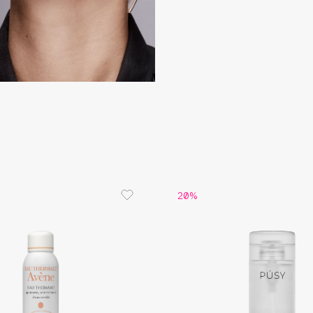
Consly
Corimo
CosRX
Cottolina
Crescina
20%
Cunzite
Curaprox