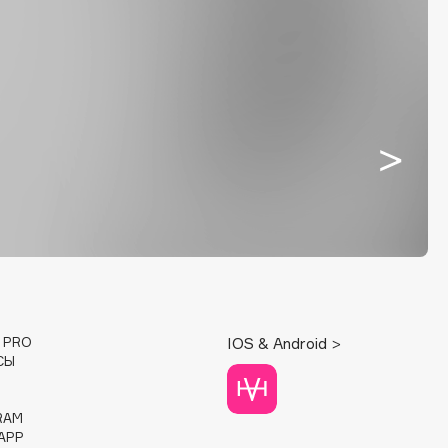
E PRO
IOS & Android >
СЫ
RAM
APP