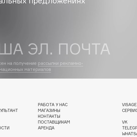
альных предложениях
Etude organix
Eva Mosaic
Ex Nihilo
EXOARI L
ША ЭЛ. ПОЧТА
сен на получение
рассылки рекламно-
мационных материалов
Fragrance Du Bois
Frederic Malle
Frudia
РАБОТА У НАС
VISAG
Funny Organix
УЛЬТАНТ
МАГАЗИНЫ
СЕРВИ
КОНТАКТЫ
ПОСТАВЩИКАМ
VK
ОСТИ
АРЕНДА
TELEG
WHATS