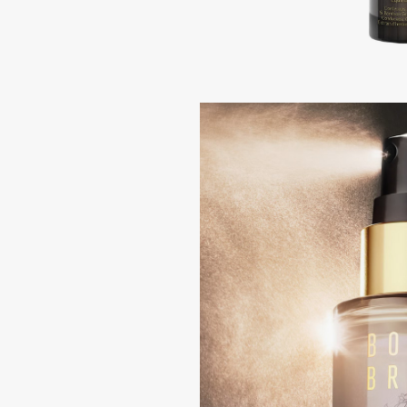
Подарки
0 - 9
Для дома
100BON
22|11
Техника
A
Acqua di Parma
Amina Daudova Brushes
Acque di Italia
Amouage
Adele for you
Amuleto Di Casa
Advante
Angiopharm
ЭКСКЛЮЗИВ
ЭКСКЛЮЗИВ
Aesop
Annbeauty
Age Stop
Anua
ЭКСКЛЮЗИВ
Apadent
AHFA Cosmetics
Apagard
Ajmal