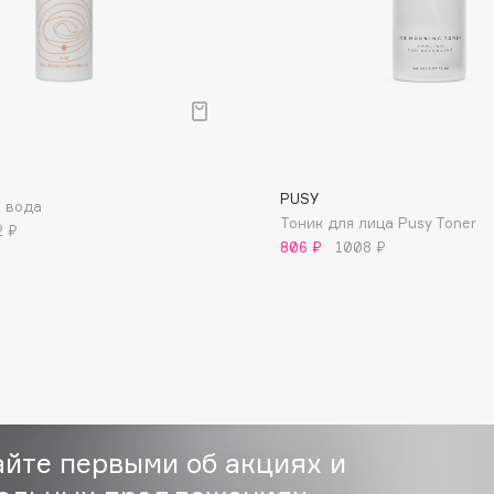
Dr.Althea
Dr.Ceuracle
Dr.Jart+
DSD de Luxe
р
Dyson
PUSY
 вода
Тоник для лица Pusy Toner
2 ₽
806 ₽
1008 ₽
Estrâde
Estée Lauder
айте первыми об акциях и
Etat Pur
Etude House