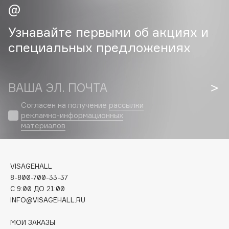
Cadence
Узнавайте первыми об акциях и
Capelli Dorati
специальных предложениях
Carbon Theory
Carmex
Carolina Herrera
ВАША ЭЛ. ПОЧТА
Catrice
Согласен на получение
рассылки
Celimax
рекламно-информационных
Cettua
материалов
Chupa Chups
Clarette
Clarins
VISAGEHALL
Clarins Precious
8-800-700-33-37
НОВИНКА
C 9:00 ДО 21:00
Clinique
INFO@VISAGEHALL.RU
Clive Christian
Club De Nuit
МОИ ЗАКАЗЫ