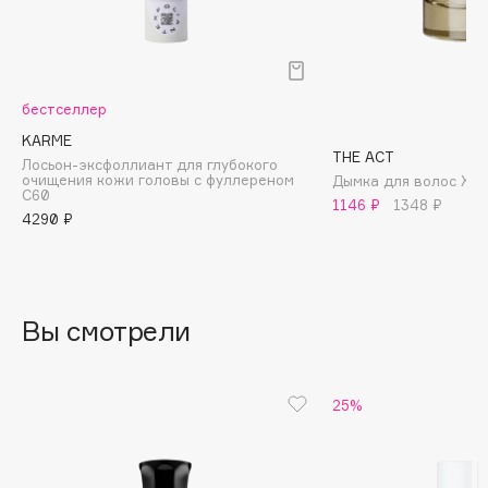
B
Babor
Baffy
бестселлер
Balmain Hair Couture
ЭКСКЛЮЗИВ
KARME
Banderas
THE ACT
Лосьон-эксфоллиант для глубокого
очищения кожи головы с фуллереном
Дымка для волос XX
Basicare
C60
1146 ₽
1348 ₽
Batiste
4290 ₽
Beauty Bomb
Beauty Pati
Beautyblades
НОВИНКА
Вы смотрели
beautyblender
Bebble
Beverly Hills Polo Club
25%
Biodance
Bioderma