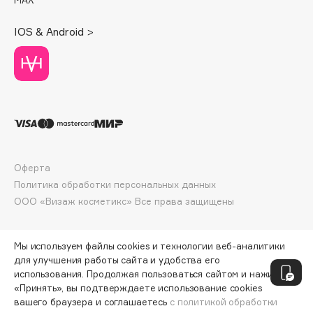
Deonica
IOS & Android >
Dessange
Dior
Divage
Dolce & Gabbana
Dolomit
Dorco
DP Daily Perfection
Оферта
Dr. Vranjes Firenze
Политика обработки персональных данных
Dr.Althea
ООО «Визаж косметикс» Все права защищены
Dr.Ceuracle
Dr.Jart+
Мы используем файлы cookies и технологии веб-аналитики
DSD de Luxe
для улучшения работы сайта и удобства его
Dyson
использования. Продолжая пользоваться сайтом и нажимая
«Принять», вы подтверждаете использование cookies
вашего браузера и соглашаетесь
с политикой обработки