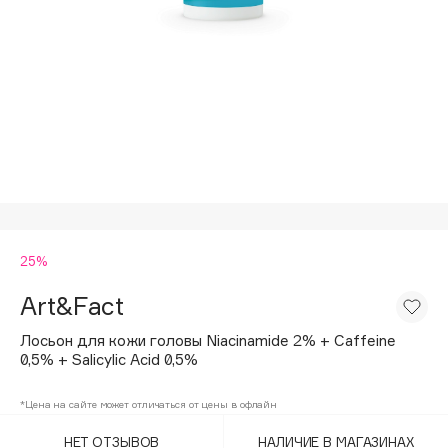
Подарки
Tom Ford
HFC
Для дома
Angiopharm
Техника
KIKO Milano
Estée Lauder
Clarins
0 - 9
25%
100BON
22|11
Art&Fact
Лосьон для кожи головы Niacinamide 2% + Caffeine
A
0,5% + Salicylic Acid 0,5%
Acqua di Parma
*Цена на сайте может отличаться от цены в офлайн
Acque di Italia
НЕТ ОТЗЫВОВ
НАЛИЧИЕ В МАГАЗИНАХ