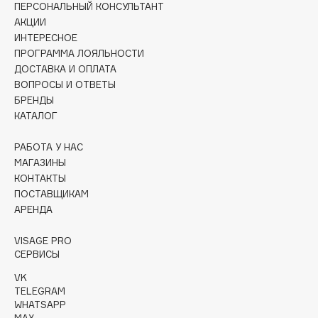
ПЕРСОНАЛЬНЫЙ КОНСУЛЬТАНТ
Collagenina
АКЦИИ
Consly
ИНТЕРЕСНОЕ
Corimo
ПРОГРАММА ЛОЯЛЬНОСТИ
CosRX
ДОСТАВКА И ОПЛАТА
ВОПРОСЫ И ОТВЕТЫ
Cottolina
БРЕНДЫ
Crescina
КАТАЛОГ
Cunzite
РАБОТА У НАС
Curaprox
МАГАЗИНЫ
КОНТАКТЫ
ПОСТАВЩИКАМ
D
АРЕНДА
d'Alba
VISAGE PRO
DABO
СЕРВИСЫ
DARLING*
VK
Darphin
TELEGRAM
WHATSAPP
Davines
MAX