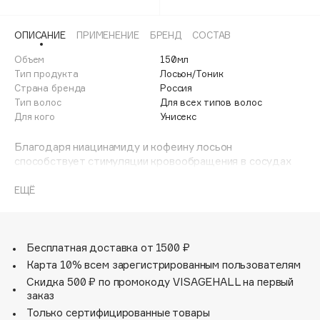
Adele for you
Финал лета
Advante
ЭКСКЛЮЗИВ
ОПИСАНИЕ
ПРИМЕНЕНИЕ
БРЕНД
СОСТАВ
1 АВГ - 31 АВГ
Aesop
Объем
150мл
Age Stop
Тип продукта
Лосьон/Тоник
ЭКСКЛЮЗИВ
Страна бренда
Россия
AHFA Cosmetics
Тип волос
Для всех типов волос
Ajmal
Для кого
Унисекс
Alix Avien
Благодаря ниацинамиду и кофеину лосьон
Allies of Skin
способствует стимуляции кровообращения в сосудах
AMAN
кожи головы. За счет этого усиливается рост волос,
предотвращается их выпадение. Салициловая кислота
ЕЩЁ
Amina Daudova Brushes
отшелушивает и очищает поверхностный роговой слой
Amouage
кожи головы. Прокапил укрепляет и питает волосяной
фолликул, способствует регуляции работы сальных
Amuleto Di Casa
желез.
Бесплатная доставка от 1500 ₽
Angiopharm
ЭКСКЛЮЗИВ
Карта 10% всем зарегистрированным пользователям
Annbeauty
Скидка 500 ₽ по промокоду VISAGEHALL на первый
заказ
Anua
Только сертифицированные товары
Apadent