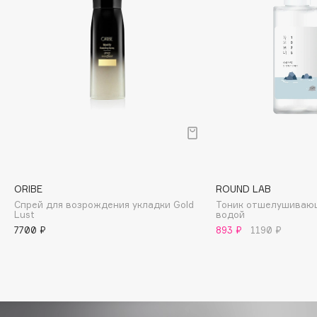
Biomed
Biorepair
Blanx
Blistex
BLOME
Boadicea The Victorious
Bobbi Brown
BOOMSHOP
BORK
Brunello Cucinelli
ORIBE
ROUND LAB
Bvlgari
Спрей для возрождения укладки Gold
Тоник отшелушивающ
Lust
водой
by TERRY
7700 ₽
893 ₽
1190 ₽
BY WISHTREND
Byredo
C