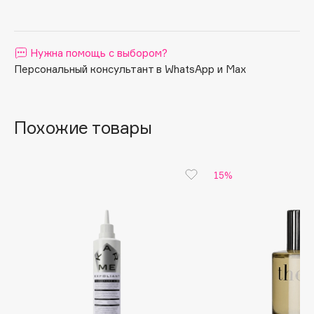
Apagard
Aravia Professional
Нужна помощь с выбором?
Arcadia
Персональный консультант в WhatsApp и Max
Archetype
Architect Demidoff
ARIVE MAKEUP
Похожие товары
Art&Fact
Art-Visage
Artdeco
15%
Astra
Atelier Rebul
Augustinus Bader
Aveda
Avene